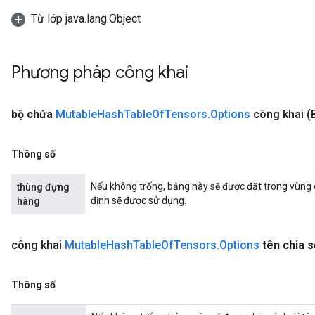
Từ lớp java.lang.Object
Phương pháp công khai
bộ chứa
Mutable
Hash
Table
Of
Tensors
.
Options
công khai
(
Thông số
Nếu không trống, bảng này sẽ được đặt trong vùng
thùng đựng
định sẽ được sử dụng.
hàng
công khai
Mutable
Hash
Table
Of
Tensors
.
Options
tên chia s
Thông số