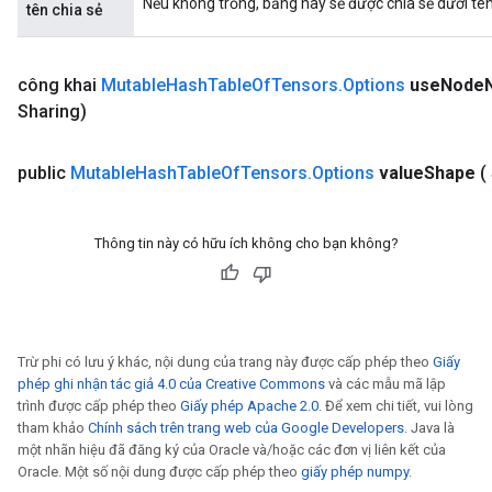
Nếu không trống, bảng này sẽ được chia sẻ dưới tên
tên chia sẻ
công khai
Mutable
Hash
Table
Of
Tensors
.
Options
use
Node
Sharing)
public
Mutable
Hash
Table
Of
Tensors
.
Options
value
Shape
(
Thông tin này có hữu ích không cho bạn không?
ize
Trừ phi có lưu ý khác, nội dung của trang này được cấp phép theo
Giấy
phép ghi nhận tác giả 4.0 của Creative Commons
và các mẫu mã lập
trình được cấp phép theo
Giấy phép Apache 2.0
. Để xem chi tiết, vui lòng
tham khảo
Chính sách trên trang web của Google Developers
. Java là
một nhãn hiệu đã đăng ký của Oracle và/hoặc các đơn vị liên kết của
Requantize
Oracle. Một số nội dung được cấp phép theo
giấy phép numpy
.
ize