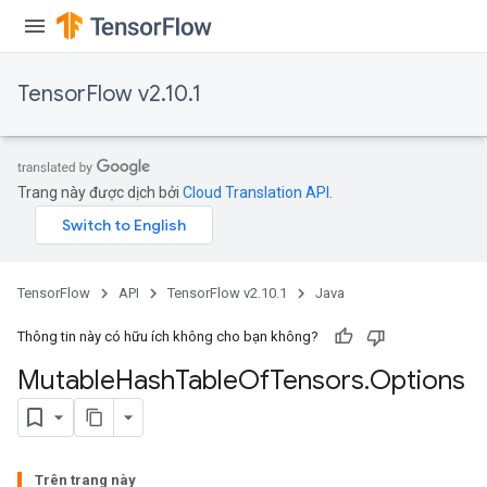
TensorFlow v2.10.1
Trang này được dịch bởi
Cloud Translation API
.
TensorFlow
API
TensorFlow v2.10.1
Java
Thông tin này có hữu ích không cho bạn không?
Mutable
Hash
Table
Of
Tensors
.
Options
Trên trang này