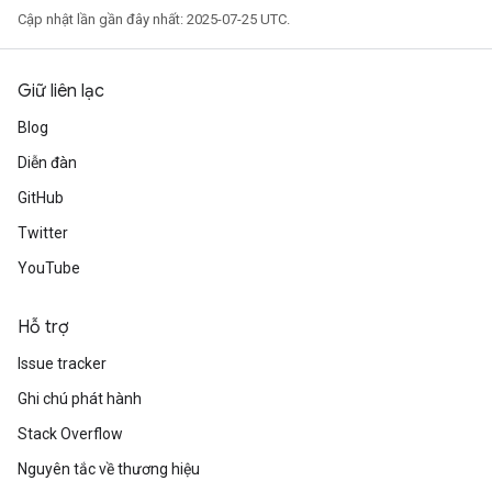
Cập nhật lần gần đây nhất: 2025-07-25 UTC.
AndReluAndRequantize
u
uAndRequantize
Giữ liên lạc
Blog
AndRelu
Diễn đàn
AndReluAndRequantize
GitHub
Twitter
ize
YouTube
Requantize
ize
Hỗ trợ
Issue tracker
Ghi chú phát hành
Stack Overflow
Nguyên tắc về thương hiệu