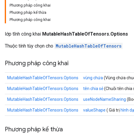
Phương pháp công khai
Phương pháp kế thừa
Phương pháp công khai
lớp tĩnh công khai
MutableHashTableOfTensors.Options
Thuộc tính tùy chọn cho
MutableHashTableOfTensors
Phương pháp công khai
MutableHashTableOfTensors.Options
vùng chứa
(Vùng chứa chu
MutableHashTableOfTensors.Options
tên chia sẻ
(Chuỗi tên chia 
MutableHashTableOfTensors.Options
useNodeNameSharing
(Bo
MutableHashTableOfTensors.Options
valueShape
( Giá trị
hình d
Phương pháp kế thừa