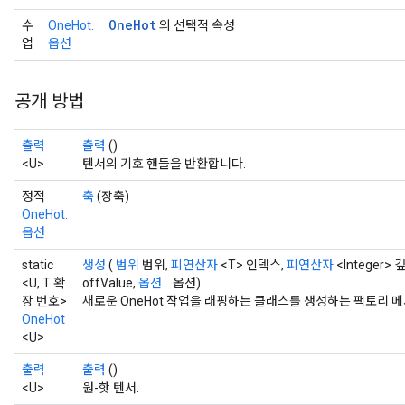
One
Hot
수
OneHot.
의 선택적 속성
업
옵션
공개 방법
출력
출력
()
<U>
텐서의 기호 핸들을 반환합니다.
정적
축
(장축)
OneHot.
옵션
static
생성
(
범위
범위,
피연산자
<T> 인덱스,
피연산자
<Integer> 
<U, T 확
offValue,
옵션...
옵션)
장 번호>
새로운 OneHot 작업을 래핑하는 클래스를 생성하는 팩토리 
OneHot
<U>
출력
출력
()
<U>
원-핫 텐서.