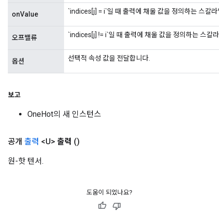
`indices[j] = i`일 때 출력에 채울 값을 정의하는 스칼
onValue
`indices[j] != i`일 때 출력에 채울 값을 정의하는 스
오프밸류
선택적 속성 값을 전달합니다.
옵션
보고
OneHot의 새 인스턴스
공개
출력
<U>
출력
()
원-핫 텐서.
도움이 되었나요?