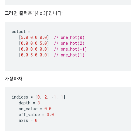
그러면 출력은 `[4 x 3]`입니다:
output
=
Requantize
[
5.0
0.0
0.0
]
// one_hot(0)
ize
[
0.0
0.0
5.0
]
// one_hot(2)
AndReluAndRequantize
[
0.0
0.0
0.0
]
// one_hot(-1)
u
[
0.0
5.0
0.0
]
// one_hot(1)
uAndRequantize
가정하자
AndRelu
AndReluAndRequantize
indices
=
[
0
,
2
,
-
1
,
1
]
depth
=
3
ize
on_value
=
0.0
off_value
=
3.0
Requantize
axis
=
0
ize