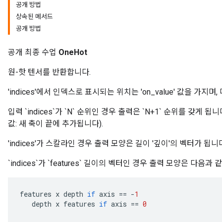
공개 방법
상속된 메서드
공개 방법
공개 최종 수업
OneHot
원-핫 텐서를 반환합니다.
'indices'에서 인덱스로 표시되는 위치는 'on_value' 값을 가지며, 
입력 `indices`가 `N` 순위인 경우 출력은 `N+1` 순위를 갖게 됩
값: 새 축이 끝에 추가됩니다).
'indices'가 스칼라인 경우 출력 모양은 길이 '깊이'의 벡터가 됩니
`indices`가 `features` 길이의 벡터인 경우 출력 모양은 다음과 
features
x
depth
if
axis
==
-
1
depth
x
features
if
axis
==
0