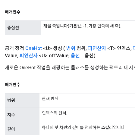
eters
ntumParameters
매개변수
ters
채울 축입니다(기본값: -1, 가장 안쪽의 새 축).
ropParameters
중심선
s
atorParameters
공개 정적
One
Hot
<U>
생성
(
범위
범위
,
피연산자
<T> 인덱스
,
ghtParameters
Value
,
피연산자
<U> off
Value
,
옵션
.
.
.
옵션)
meters
adParameters
새로운 OneHot 작업을 래핑하는 클래스를 생성하는 팩토리 메서
rameters
eters
ientDescentParameters
매개변수
현재 범위
범위
인덱스의 텐서.
지수
하나의 핫 차원의 깊이를 정의하는 스칼라입니다.
깊이