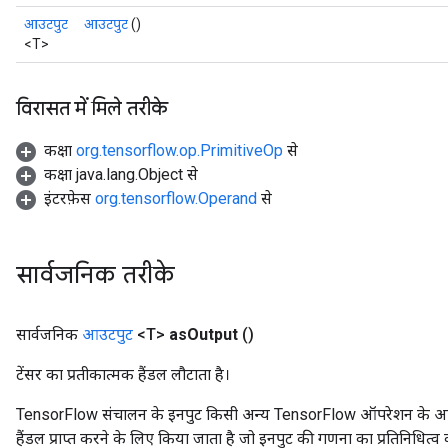
आउटपुट
आउटपुट
()
<T>
विरासत में मिले तरीके
कक्षा
org.tensorflow.op.PrimitiveOp
से
कक्षा java.lang.Object से
इंटरफ़ेस
org.tensorflow.Operand
से
सार्वजनिक तरीके
सार्वजनिक
आउटपुट
<T>
as
Output
()
टेंसर का प्रतीकात्मक हैंडल लौटाता है।
TensorFlow संचालन के इनपुट किसी अन्य TensorFlow ऑपरेशन के आउटप
हैंडल प्राप्त करने के लिए किया जाता है जो इनपुट की गणना का प्रतिनिधित्व 