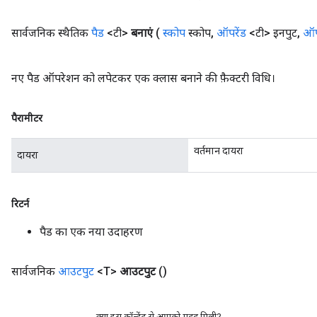
सार्वजनिक स्थैतिक
पैड
<टी>
बनाएं
(
स्कोप
स्कोप
,
ऑपरेंड
<टी> इनपुट
,
ऑप
नए पैड ऑपरेशन को लपेटकर एक क्लास बनाने की फ़ैक्टरी विधि।
पैरामीटर
वर्तमान दायरा
दायरा
रिटर्न
पैड का एक नया उदाहरण
सार्वजनिक
आउटपुट
<T>
आउटपुट
()
क्या इस कॉन्टेंट से आपको मदद मिली?