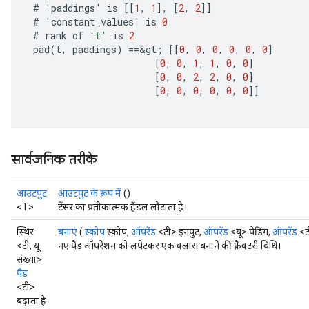
ize
#
'
paddings
'
is
[[
1
,
1
]
,
[
2
,
2
]]
#
'
constant_values
'
is
0
#
rank
of
't'
is
2
pad
(
t
,
paddings
)
==
&
gt
;
[[
0
,
0
,
0
,
0
,
0
,
0
]
[
0
,
0
,
1
,
1
,
0
,
0
]
[
0
,
0
,
2
,
2
,
0
,
0
]
Requantize
[
0
,
0
,
0
,
0
,
0
,
0
]]
ize
AndReluAndRequantize
u
uAndRequantize
सार्वजनिक तरीके
आउटपुट
आउटपुट के रूप में
()
AndRelu
<T>
टेंसर का प्रतीकात्मक हैंडल लौटाता है।
AndReluAndRequantize
स्थिर
बनाएं
(
स्कोप
स्कोप,
ऑपरेंड
<टी> इनपुट,
ऑपरेंड
<यू> पैडिंग,
ऑपरेंड
<टी
<टी, यू
नए पैड ऑपरेशन को लपेटकर एक क्लास बनाने की फ़ैक्टरी विधि।
ize
संख्या>
पैड
Requantize
<टी>
बढ़ाता है
ize