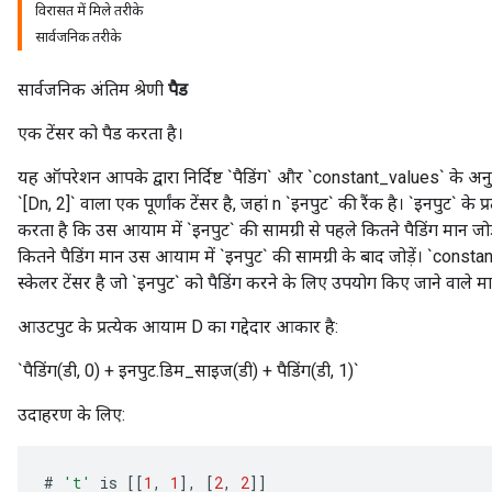
विरासत में मिले तरीके
सार्वजनिक तरीके
सार्वजनिक अंतिम श्रेणी
पैड
एक टेंसर को पैड करता है।
यह ऑपरेशन आपके द्वारा निर्दिष्ट `पैडिंग` और `constant_values` के अनु
`[Dn, 2]` वाला एक पूर्णांक टेंसर है, जहां n `इनपुट` की रैंक है। `इनपुट` के प
करता है कि उस आयाम में `इनपुट` की सामग्री से पहले कितने पैडिंग मान जोड़े
कितने पैडिंग मान उस आयाम में `इनपुट` की सामग्री के बाद जोड़ें। `cons
स्केलर टेंसर है जो `इनपुट` को पैडिंग करने के लिए उपयोग किए जाने वाले म
आउटपुट के प्रत्येक आयाम D का गद्देदार आकार है:
`पैडिंग(डी, 0) + इनपुट.डिम_साइज(डी) + पैडिंग(डी, 1)`
उदाहरण के लिए:
#
't'
is
[[
1
,
1
]
,
[
2
,
2
]]