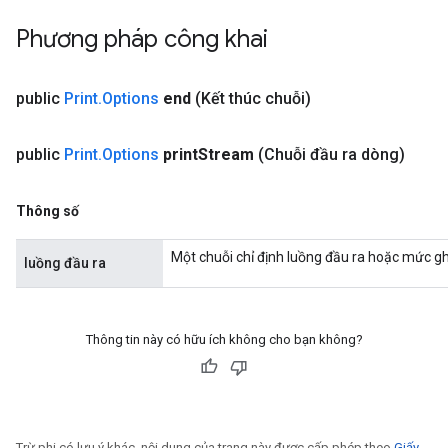
AndRelu
Phương pháp công khai
AndReluAndRequantize
public
Print
.
Options
end
(Kết thúc chuỗi)
ize
Requantize
public
Print
.
Options
print
Stream
(Chuỗi đầu ra dòng)
ize
Thông số
Một chuỗi chỉ định luồng đầu ra hoặc mức ghi
luồng đầu ra
Thông tin này có hữu ích không cho bạn không?
Trừ phi có lưu ý khác, nội dung của trang này được cấp phép theo
Giấy