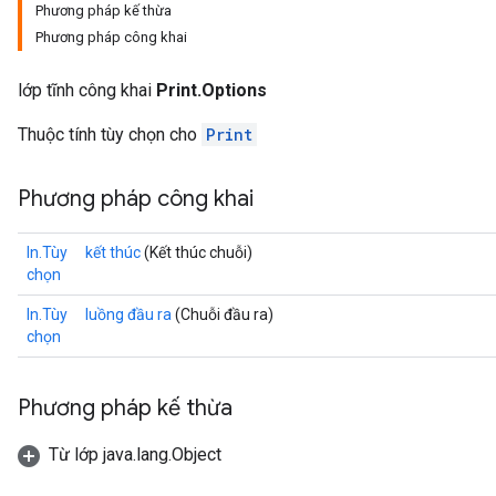
Phương pháp kế thừa
Phương pháp công khai
lớp tĩnh công khai
Print.Options
Thuộc tính tùy chọn cho
Print
Phương pháp công khai
ize
In.Tùy
kết thúc
(Kết thúc chuỗi)
chọn
In.Tùy
luồng đầu ra
(Chuỗi đầu ra)
chọn
Requantize
ize
AndReluAndRequantize
Phương pháp kế thừa
u
uAndRequantize
Từ lớp java.lang.Object