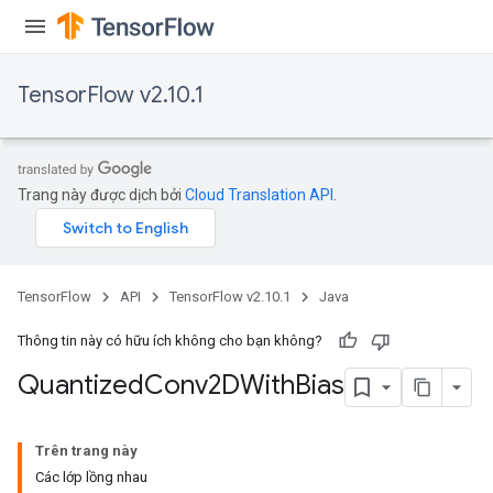
TensorFlow v2.10.1
Trang này được dịch bởi
Cloud Translation API
.
TensorFlow
API
TensorFlow v2.10.1
Java
Thông tin này có hữu ích không cho bạn không?
Quantized
Conv2DWith
Bias
ize
Trên trang này
Các lớp lồng nhau