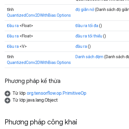
tĩnh
độ giãn nở
(Danh sách độ giã
QuantizedConv2DWithBias.Options
Đầu ra
<Float>
Đầu ra tối đa
()
Đầu ra
<Float>
đầu ra tối thiểu
()
Đầu ra
<V>
đầu ra
()
tĩnh
Danh sách đệm
(Danh sách đ
QuantizedConv2DWithBias.Options
Phương pháp kế thừa
Từ lớp
org.tensorflow.op.PrimitiveOp
Từ lớp java.lang.Object
Phương pháp công khai