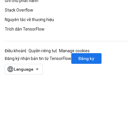
Ghi chú phát hành
ters
Stack Overflow
ropParameters
Nguyên tắc về thương hiệu
s
atorParameters
Trích dẫn TensorFlow
ghtParameters
meters
adParameters
Điều khoản
Quyền riêng tư
Manage cookies
rameters
Đăng ký
Đăng ký nhận bản tin từ TensorFlow
eters
ientDescentParameters