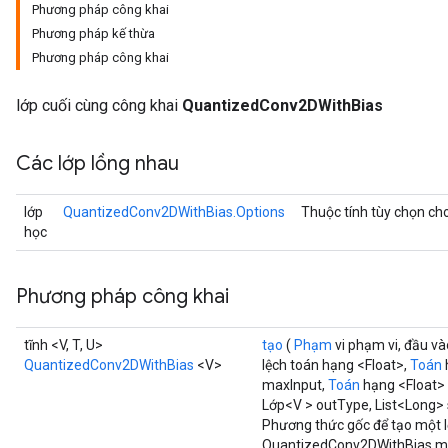
Phương pháp công khai
Phương pháp kế thừa
Phương pháp công khai
Requantize
ize
lớp cuối cùng công khai
QuantizedConv2DWithBias
AndReluAndRequantize
u
Các lớp lồng nhau
uAndRequantize
lớp
QuantizedConv2DWithBias.Options
Thuộc tính tùy chọn ch
học
AndRelu
AndReluAndRequantize
Phương pháp công khai
ize
tĩnh <V, T, U>
tạo
(
Phạm
vi phạm vi, đầu v
Requantize
QuantizedConv2DWithBias
<V>
lệch toán hạng <Float>,
Toán
ize
maxInput,
Toán
hạng <Float> 
Lớp<V > outType, List<Long> 
Phương thức gốc để tạo một l
QuantizedConv2DWithBias mớ