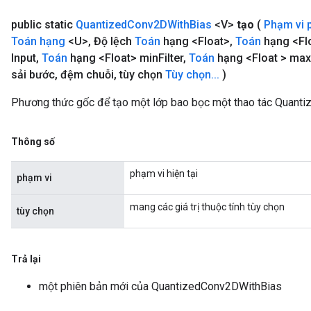
public static
Quantized
Conv2DWith
Bias
<V>
tạo
(
Phạm vi 
Toán
hạng
<U>
,
Độ lệch
Toán
hạng <Float>
,
Toán
hạng <Fl
Input
,
Toán
hạng <Float> min
Filter
,
Toán
hạng <Float > max
sải bước
,
đệm chuỗi
,
tùy chọn
Tùy chọn
.
.
.
)
Phương thức gốc để tạo một lớp bao bọc một thao tác Quant
Thông số
phạm vi hiện tại
phạm vi
mang các giá trị thuộc tính tùy chọn
tùy chọn
Trả lại
một phiên bản mới của QuantizedConv2DWithBias