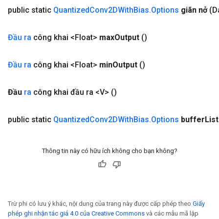
public static
Quantized
Conv2DWith
Bias
.
Options
giãn nở
(D
Đầu ra
công khai <Float>
max
Output
()
Đầu ra
công khai <Float>
min
Output
()
Đầu
ra
công khai đầu ra <V>
()
public static
Quantized
Conv2DWith
Bias
.
Options
buffer
List
Thông tin này có hữu ích không cho bạn không?
Trừ phi có lưu ý khác, nội dung của trang này được cấp phép theo
Giấy
phép ghi nhận tác giả 4.0 của Creative Commons
và các mẫu mã lập