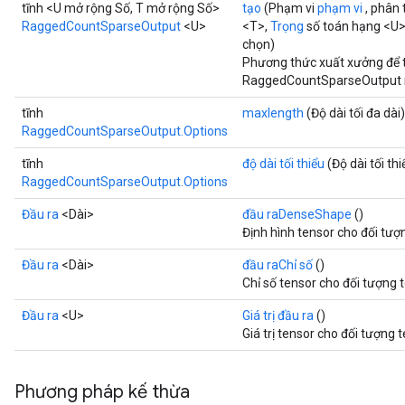
tĩnh <U mở rộng Số, T mở rộng Số>
tạo
(Phạm vi
phạm vi
, phân
RaggedCountSparseOutput
<U>
<T>,
Trọng
số toán hạng <U>
chọn)
Phương thức xuất xưởng để t
RaggedCountSparseOutput 
tĩnh
maxlength
(Độ dài tối đa dài)
RaggedCountSparseOutput.Options
tĩnh
độ dài tối thiểu
(Độ dài tối thi
RaggedCountSparseOutput.Options
Đầu ra
<Dài>
đầu raDenseShape
()
Định hình tensor cho đối tượ
Đầu ra
<Dài>
đầu raChỉ số
()
Chỉ số tensor cho đối tượng 
Đầu ra
<U>
Giá trị đầu ra
()
Giá trị tensor cho đối tượng 
Phương pháp kế thừa