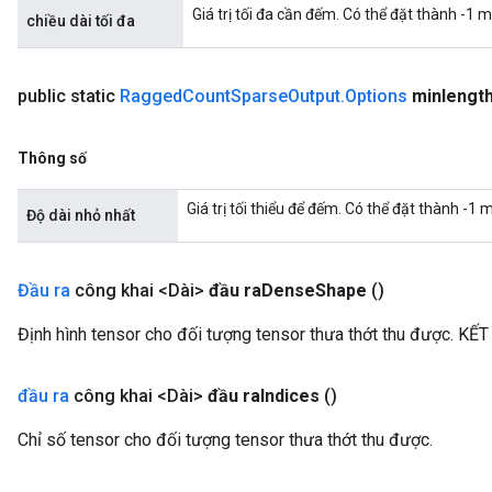
Giá trị tối đa cần đếm. Có thể đặt thành -1 
ters
chiều dài tối đa
ropParameters
s
public static
Ragged
Count
Sparse
Output
.
Options
minlengt
atorParameters
ghtParameters
meters
Thông số
adParameters
rameters
Giá trị tối thiểu để đếm. Có thể đặt thành -1
Độ dài nhỏ nhất
eters
ientDescentParameters
Đầu ra
công khai <Dài>
đầu ra
Dense
Shape
()
Định hình tensor cho đối tượng tensor thưa thớt thu được. KẾT T
đầu ra
công khai <Dài>
đầu ra
Indices
()
Chỉ số tensor cho đối tượng tensor thưa thớt thu được.