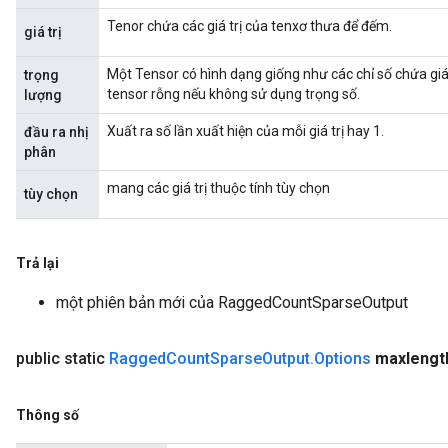
Tenor chứa các giá trị của tenxơ thưa để đếm.
giá trị
Một Tensor có hình dạng giống như các chỉ số chứa giá 
trọng
tensor rỗng nếu không sử dụng trọng số.
lượng
Xuất ra số lần xuất hiện của mỗi giá trị hay 1.
đầu ra nhị
phân
mang các giá trị thuộc tính tùy chọn
tùy chọn
Trả lại
một phiên bản mới của RaggedCountSparseOutput
m
public static
Ragged
Count
Sparse
Output
.
Options
maxlengt
rs
Thông số
eters
ntumParameters