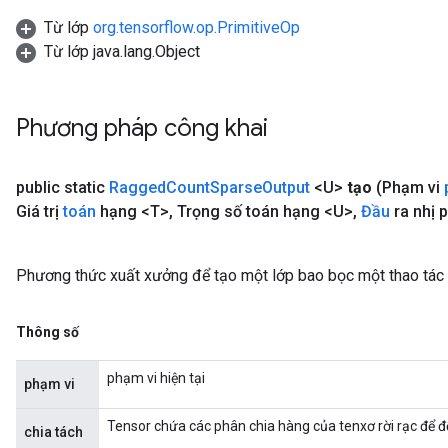
Từ lớp
org.tensorflow.op.PrimitiveOp
Từ lớp java.lang.Object
Phương pháp công khai
public static
Ragged
Count
Sparse
Output
<U>
tạo
(Phạm vi
Giá trị
toán
hạng <T>
,
Trọng số toán hạng <U>
,
Đầu
ra nhị 
Phương thức xuất xưởng để tạo một lớp bao bọc một thao tá
Thông số
phạm vi hiện tại
phạm vi
Tensor chứa các phân chia hàng của tenxơ rời rạc để 
chia tách