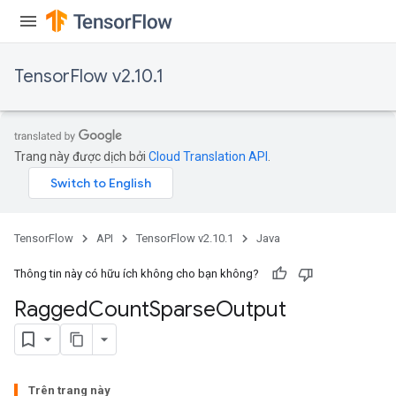
Requantize
ize
AndReluAndRequantize
TensorFlow v2.10.1
u
uAndRequantize
Trang này được dịch bởi
Cloud Translation API
.
AndRelu
AndReluAndRequantize
ize
TensorFlow
API
TensorFlow v2.10.1
Java
Requantize
Thông tin này có hữu ích không cho bạn không?
ize
Ragged
Count
Sparse
Output
Trên trang này