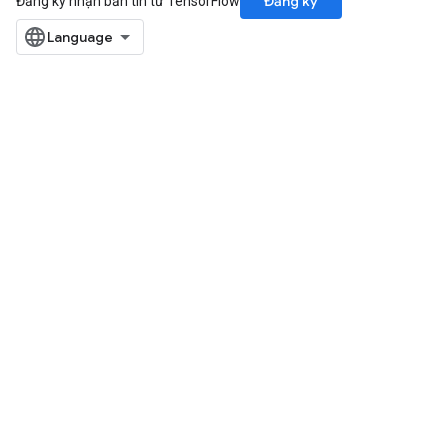
Đăng ký
Đăng ký nhận bản tin từ TensorFlow