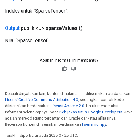
Indeks untuk `SparseTensor`.
Output
publik <U>
sparse
Values
​​()
m
Nilai `SparseTensor`.
Apakah informasi ini membantu?
rs
eters
ntumParameters
ters
ropParameters
Kecuali dinyatakan lain, konten di halaman ini dilisensikan berdasarkan
s
Lisensi Creative Commons Attribution 4.0
, sedangkan contoh kode
atorParameters
dilisensikan berdasarkan
Lisensi Apache 2.0
. Untuk mengetahui
informasi selengkapnya, baca
Kebijakan Situs Google Developers
. Java
ghtParameters
adalah merek dagang terdaftar dari Oracle dan/atau afiliasinya.
meters
Beberapa konten dilisensikan berdasarkan
lisensi numpy
.
adParameters
rameters
Terakhir diperbarui pada 2025-07-25 UTC.