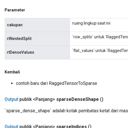
Parameter
ruang lingkup saat ini
cakupan
`row_splits` untuk `RaggedTens
rtNestedSplit
`flat_values` untuk `RaggedTen
rtDenseValues
Kembali
contoh baru dari RaggedTensorToSparse
Output
publik <Panjang>
sparse
Dense
Shape
()
`sparse_dense_shape` adalah kotak pembatas ketat dari mas
Output
publik <Panjang>
sparse
Indices
()