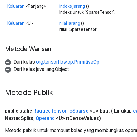
Keluaran
<Panjang>
indeks jarang
()
Indeks untuk `SparseTensor`.
Keluaran
<U>
nilai jarang
()
Nilai `SparseTensor`.
Metode Warisan
Dari kelas
org.tensorflow.op.PrimitiveOp
Dari kelas java.lang.Object
Metode Publik
public static
Ragged
Tensor
To
Sparse
<U>
buat
( Lingkup
c
Nested
Splits
,
Operand
<U> rt
Dense
Values)
Metode pabrik untuk membuat kelas yang membungkus opera