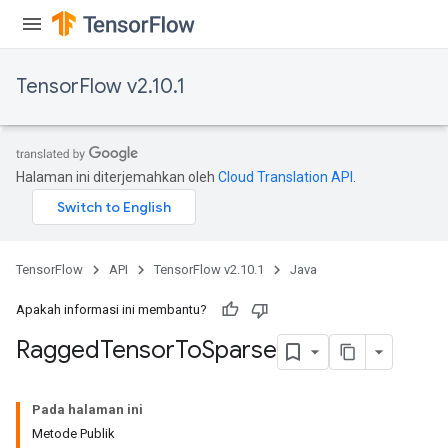
AndRelu
AndReluAndRequantize
TensorFlow v2.10.1
ize
Requantize
Halaman ini diterjemahkan oleh
Cloud Translation API
.
ize
TensorFlow
API
TensorFlow v2.10.1
Java
Apakah informasi ini membantu?
Ragged
Tensor
To
Sparse
Pada halaman ini
Metode Publik