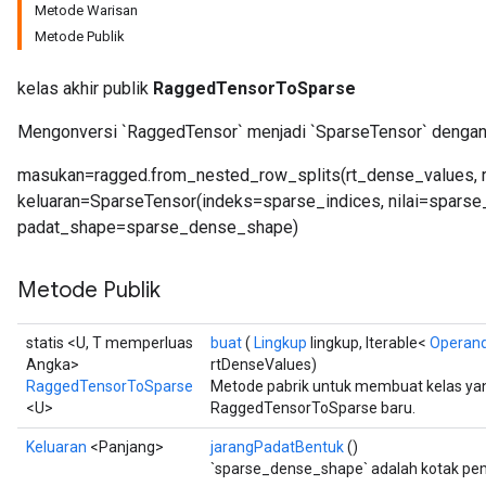
Metode Warisan
Metode Publik
kelas akhir publik
RaggedTensorToSparse
Mengonversi `RaggedTensor` menjadi `SparseTensor` dengan 
masukan=ragged.from_nested_row_splits(rt_dense_values, r
keluaran=SparseTensor(indeks=sparse_indices, nilai=sparse
padat_shape=sparse_dense_shape)
Metode Publik
statis <U, T memperluas
buat
(
Lingkup
lingkup, Iterable<
Operan
Angka>
rtDenseValues)
RaggedTensorToSparse
Metode pabrik untuk membuat kelas y
<U>
RaggedTensorToSparse baru.
Keluaran
<Panjang>
jarangPadatBentuk
()
`sparse_dense_shape` adalah kotak pe