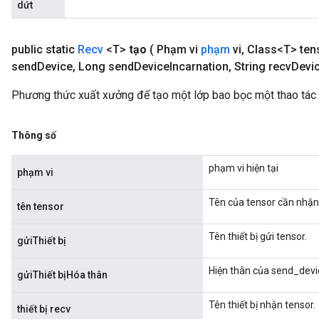
dứt
ters
ropParameters
s
public static
Recv
<T>
tạo
( Phạm vi
phạm
vi
,
Class<T> ten
atorParameters
send
Device
,
Long send
Device
Incarnation
,
String recv
Devi
ghtParameters
meters
Phương thức xuất xưởng để tạo một lớp bao bọc một thao tác
adParameters
rameters
Thông số
eters
ientDescentParameters
phạm vi hiện tại
phạm vi
Tên của tensor cần nhận
tên tensor
Tên thiết bị gửi tensor.
gửiThiết bị
Hiện thân của send_devi
gửiThiết bịHóa thân
Tên thiết bị nhận tensor.
thiết bị recv