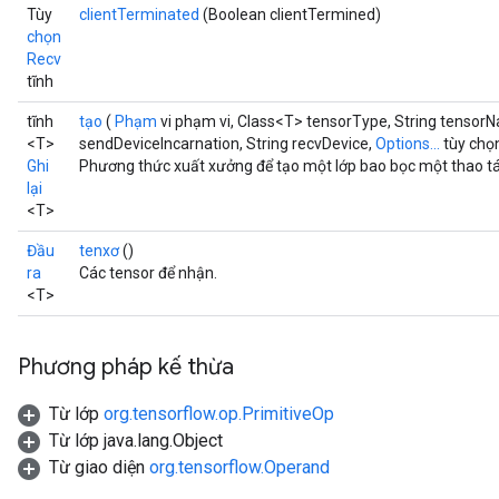
Tùy
clientTerminated
(Boolean clientTermined)
chọn
Recv
tĩnh
tĩnh
tạo
(
Phạm
vi phạm vi, Class<T> tensorType, String tensor
<T>
sendDeviceIncarnation, String recvDevice,
Options...
tùy chọ
Ghi
Phương thức xuất xưởng để tạo một lớp bao bọc một thao t
lại
<T>
Đầu
tenxơ
()
ra
Các tensor để nhận.
<T>
Phương pháp kế thừa
Từ lớp
org.tensorflow.op.PrimitiveOp
Từ lớp java.lang.Object
Từ giao diện
org.tensorflow.Operand