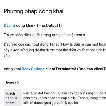
Phương pháp công khai
Đầu ra
công khai <T>
as
Output
()
Trả về phần điều khiển tượng trưng của một tenxơ.
Đầu vào của các hoạt động TensorFlow là đầu ra của một ho
này được sử dụng để thu được một thẻ điều khiển mang tính bi
vào.
công khai
Recv
.
Options
client
Terminated
(Boolean client
T
m
Thông số
rs
Nếu được đặt thành true, điều này cho biết rằng nút đã 
khách
eters
phía máy khách hoặc tìm nạp dữ liệu Tensor, trong trườ
hàngĐã
ntumParameters
kiến ​​sẽ được người gọi quản lý cục bộ.
chấm