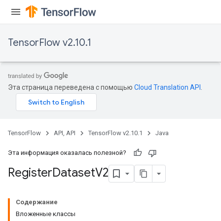
TensorFlow v2.10.1
Эта страница переведена с помощью
Cloud Translation API
.
TensorFlow
API, API
TensorFlow v2.10.1
Java
Эта информация оказалась полезной?
Register
Dataset
V2
Содержание
Вложенные классы