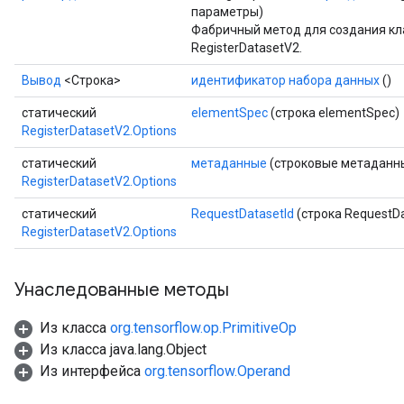
параметры)
Фабричный метод для создания к
RegisterDatasetV2.
Вывод
<Строка>
идентификатор набора данных
()
статический
elementSpec
(строка elementSpec)
RegisterDatasetV2.Options
статический
метаданные
(строковые метаданн
RegisterDatasetV2.Options
статический
RequestDatasetId
(строка RequestDa
RegisterDatasetV2.Options
Унаследованные методы
m
Из класса
org.tensorflow.op.PrimitiveOp
Из класса java.lang.Object
Из интерфейса
org.tensorflow.Operand
rs