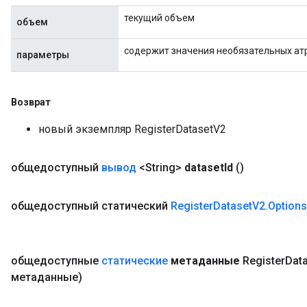
текущий объем
объем
содержит значения необязательных ат
параметры
Возврат
новый экземпляр RegisterDatasetV2
общедоступный
вывод
<String>
dataset
Id
()
общедоступный статический
Register
Dataset
V2
.
Options
общедоступные
статические
метаданные
Register
Dat
метаданные)