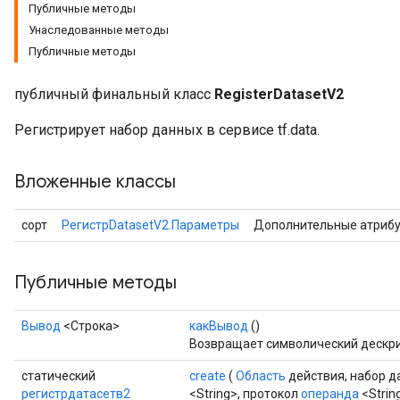
Публичные методы
Унаследованные методы
Публичные методы
публичный финальный класс
RegisterDatasetV2
Регистрирует набор данных в сервисе tf.data.
Вложенные классы
сорт
РегистрDatasetV2.Параметры
Дополнительные атриб
Публичные методы
Вывод
<Строка>
какВывод
()
Возвращает символический дескри
статический
create
(
Область
действия, набор 
регистрдатасетв2
<String>, протокол
операнда
<String