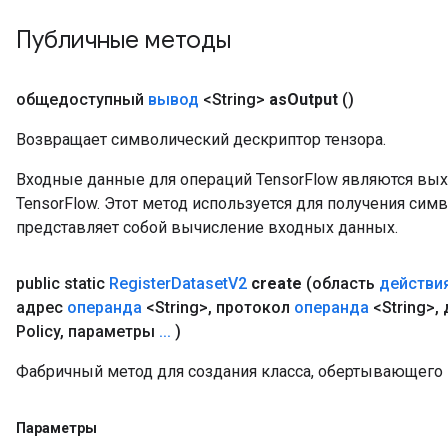
eters
Публичные методы
ntumParameters
ters
ropParameters
общедоступный
вывод
<String>
as
Output
()
s
Возвращает символический дескриптор тензора.
atorParameters
ghtParameters
Входные данные для операций TensorFlow являются вы
meters
TensorFlow. Этот метод используется для получения сим
adParameters
представляет собой вычисление входных данных.
rameters
eters
public static
Register
Dataset
V2
create
(область
действи
ientDescentParameters
адрес
операнда
<String>
,
протокол
операнда
<String>
,
д
Policy
,
параметры
.
.
.
)
Фабричный метод для создания класса, обертывающего 
Параметры