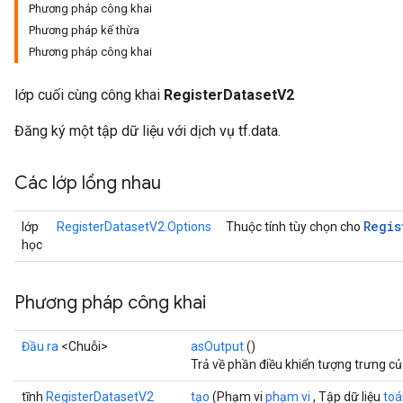
Phương pháp công khai
Phương pháp kế thừa
Phương pháp công khai
lớp cuối cùng công khai
RegisterDatasetV2
Đăng ký một tập dữ liệu với dịch vụ tf.data.
Các lớp lồng nhau
Regis
lớp
RegisterDatasetV2.Options
Thuộc tính tùy chọn cho
học
Phương pháp công khai
Đầu ra
<Chuỗi>
asOutput
()
Trả về phần điều khiển tượng trưng c
tĩnh
RegisterDatasetV2
tạo
(Phạm vi
phạm vi
, Tập dữ liệu
toá