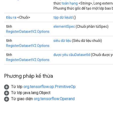
thức
toán hạng
<String>, Long extern
Phương thức gốc để tạo một lớp bao 
Đầu ra
<Chuỗi>
tập dữ liệuId
()
tĩnh
elementSpec
(Chuỗi phần tửSpec)
RegisterDatasetV2.Options
tĩnh
siêu dữ liệu
(Siêu dữ liệu chuỗi)
RegisterDatasetV2.Options
tĩnh
được yêu cầuDatasetId
(Chuỗi được y
RegisterDatasetV2.Options
Phương pháp kế thừa
Từ lớp
org.tensorflow.op.PrimitiveOp
m
Từ lớp java.lang.Object
Từ giao diện
org.tensorflow.Operand
rs