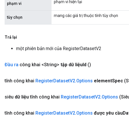
phạm vi hiện tại
phạm vi
mang các giá trị thuộc tính tùy chọn
tùy chọn
Trả lại
một phiên bản mới của RegisterDatasetV2
Đầu ra
công khai <String>
tập dữ liệu
Id
()
tĩnh công khai
Register
Dataset
V2
.
Options
element
Spec
(S
siêu
dữ liệu
tĩnh công khai
Register
Dataset
V2
.
Options
(Siê
tĩnh công khai
Register
Dataset
V2
.
Options
được yêu cầu
Da