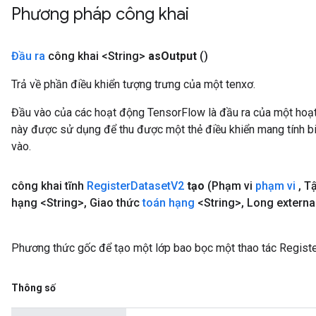
Phương pháp công khai
eters
ntumParameters
ters
Đầu ra
công khai <String>
as
Output
()
ropParameters
Trả về phần điều khiển tượng trưng của một tenxơ.
s
atorParameters
Đầu vào của các hoạt động TensorFlow là đầu ra của một ho
ghtParameters
này được sử dụng để thu được một thẻ điều khiển mang tính bi
meters
vào.
adParameters
rameters
công khai tĩnh
Register
Dataset
V2
tạo
(Phạm vi
phạm vi
,
Tậ
eters
hạng <String>
,
Giao thức
toán hạng
<String>
,
Long externa
ientDescentParameters
Phương thức gốc để tạo một lớp bao bọc một thao tác Regist
Thông số