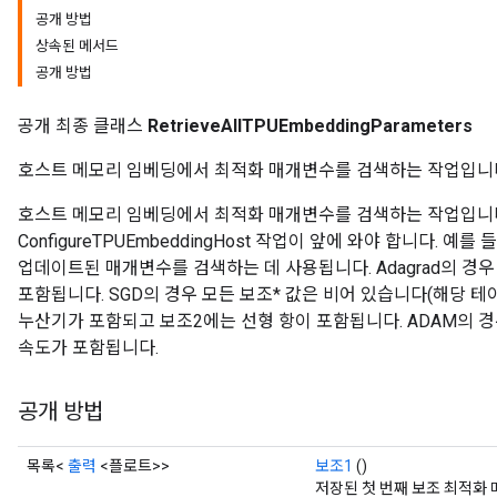
공개 방법
rs
상속된 메서드
eters
공개 방법
ntumParameters
ters
공개 최종 클래스
RetrieveAllTPUEmbeddingParameters
ropParameters
s
호스트 메모리 임베딩에서 최적화 매개변수를 검색하는 작업입니
atorParameters
호스트 메모리 임베딩에서 최적화 매개변수를 검색하는 작업입니다
ghtParameters
ConfigureTPUEmbeddingHost 작업이 앞에 와야 합니다.
meters
업데이트된 매개변수를 검색하는 데 사용됩니다. Adagrad의 경
adParameters
포함됩니다. SGD의 경우 모든 보조* 값은 비어 있습니다(해당 테이블
rameters
누산기가 포함되고 보조2에는 선형 항이 포함됩니다. ADAM의 
eters
속도가 포함됩니다.
ientDescentParameters
공개 방법
목록<
출력
<플로트>>
보조1
()
저장된 첫 번째 보조 최적화