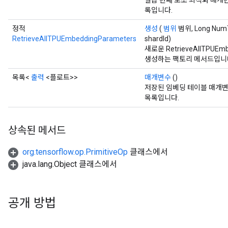
일곱 번째 보조 최적화 매개
록입니다.
정적
생성
(
범위
범위, Long NumT
RetrieveAllTPUEmbeddingParameters
shardId)
새로운 RetrieveAllTPUE
생성하는 팩토리 메서드입니
목록<
출력
<플로트>>
매개변수
()
저장된 임베딩 테이블 매개변
목록입니다.
상속된 메서드
org.tensorflow.op.PrimitiveOp
클래스에서
java.lang.Object 클래스에서
공개 방법