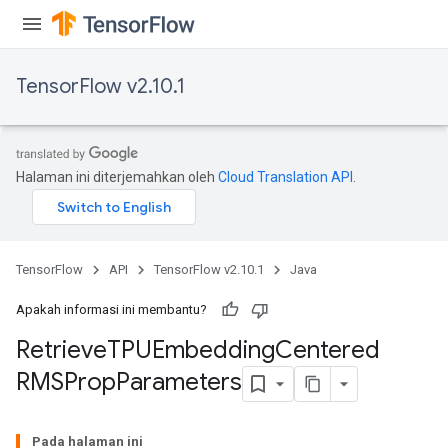
TensorFlow v2.10.1
Halaman ini diterjemahkan oleh
Cloud Translation API
.
m
TensorFlow
API
TensorFlow v2.10.1
Java
Apakah informasi ini membantu?
rs
Retrieve
TPUEmbedding
Centered
eters
RMSProp
Parameters
ntumParameters
ters
ropParameters
Pada halaman ini