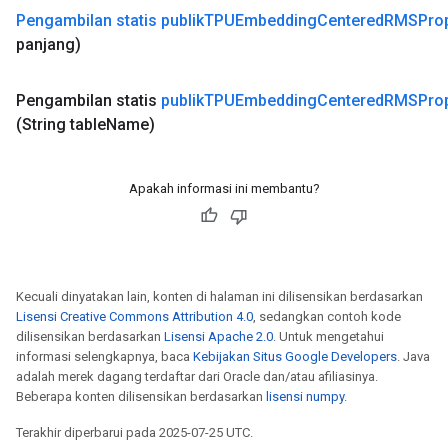
Pengambilan statis publik
TPUEmbedding
Centered
RMSPro
panjang)
Pengambilan
statis
publik
TPUEmbedding
Centered
RMSPro
(String table
Name)
Apakah informasi ini membantu?
Kecuali dinyatakan lain, konten di halaman ini dilisensikan berdasarkan
Lisensi Creative Commons Attribution 4.0
, sedangkan contoh kode
dilisensikan berdasarkan
Lisensi Apache 2.0
. Untuk mengetahui
informasi selengkapnya, baca
Kebijakan Situs Google Developers
. Java
adalah merek dagang terdaftar dari Oracle dan/atau afiliasinya.
Beberapa konten dilisensikan berdasarkan
lisensi numpy
.
Terakhir diperbarui pada 2025-07-25 UTC.