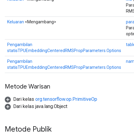
Para
RMS
Keluaran
<Mengambang>
par
Para
opt
Pengambilan
tabl
statisTPUEmbeddingCenteredRMSPropParameters.Options
Pengambilan
nam
statisTPUEmbeddingCenteredRMSPropParameters.Options
Metode Warisan
Dari kelas
org.tensorflow.op.PrimitiveOp
Dari kelas java.lang.Object
Metode Publik