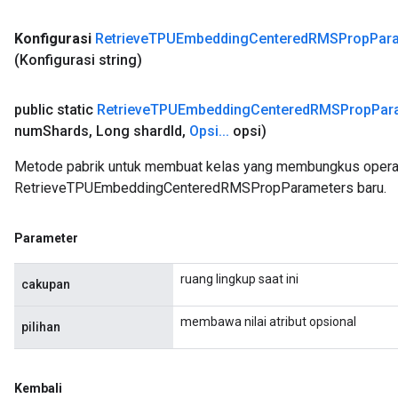
Konfigurasi
Retrieve
TPUEmbedding
Centered
RMSProp
Par
(Konfigurasi string)
public static
Retrieve
TPUEmbedding
Centered
RMSProp
Par
num
Shards
,
Long shard
Id
,
Opsi
.
.
.
opsi)
Metode pabrik untuk membuat kelas yang membungkus opera
RetrieveTPUEmbeddingCenteredRMSPropParameters baru.
Parameter
ruang lingkup saat ini
cakupan
membawa nilai atribut opsional
pilihan
Kembali