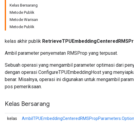
Kelas Bersarang
Metode Publik
s
Metode Warisan
atorParameters
Metode Publik
ghtParameters
meters
kelas akhir publik
RetrieveTPUEmbeddingCenteredRMSPr
adParameters
rameters
Ambil parameter penyematan RMSProp yang terpusat.
eters
ientDescentParameters
Sebuah operasi yang mengambil parameter optimasi dari peny
dengan operasi ConfigureTPUEmbeddingHost yang menyiapkan
benar. Misalnya, operasi ini digunakan untuk mengambil par
pos pemeriksaan.
Kelas Bersarang
kelas
AmbilTPUEmbeddingCenteredRMSPropParameters.Optio