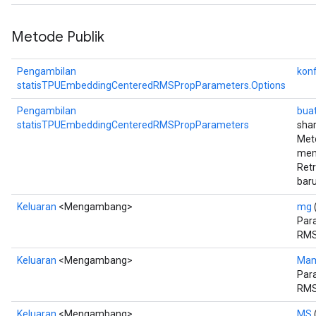
Metode Publik
Pengambilan
konf
statisTPUEmbeddingCenteredRMSPropParameters.Options
Pengambilan
bua
statisTPUEmbeddingCenteredRMSPropParameters
shar
Met
mem
Ret
baru
Keluaran
<Mengambang>
mg
Para
RMS
Keluaran
<Mengambang>
Ma
Par
RMS
Keluaran
<Mengambang>
MS