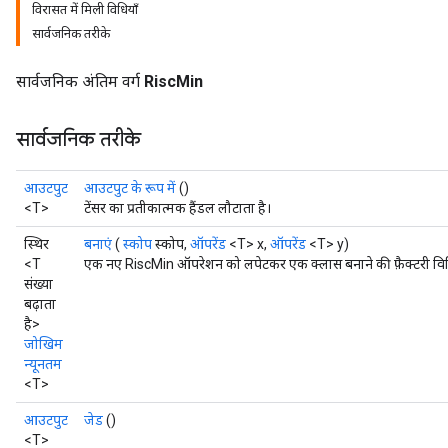
विरासत में मिली विधियाँ
सार्वजनिक तरीके
सार्वजनिक अंतिम वर्ग
RiscMin
सार्वजनिक तरीके
आउटपुट
आउटपुट के रूप में
()
<T>
टेंसर का प्रतीकात्मक हैंडल लौटाता है।
स्थिर
बनाएं
(
स्कोप
स्कोप,
ऑपरेंड
<T> x,
ऑपरेंड
<T> y)
<T
एक नए RiscMin ऑपरेशन को लपेटकर एक क्लास बनाने की फ़ैक्टरी वि
संख्या
बढ़ाता
है>
जोखिम
न्यूनतम
<T>
आउटपुट
जेड
()
<T>