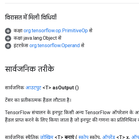
विरासत में मिली विधियाँ
कक्षा
org.tensorflow.op.PrimitiveOp
से
कक्षा java.lang.Object से
इंटरफ़ेस
org.tensorflow.Operand
से
सार्वजनिक तरीके
सार्वजनिक
आउटपुट
<T>
as
Output
()
टेंसर का प्रतीकात्मक हैंडल लौटाता है।
TensorFlow संचालन के इनपुट किसी अन्य TensorFlow ऑपरेशन के आउटप
हैंडल प्राप्त करने के लिए किया जाता है जो इनपुट की गणना का प्रतिनिधित्व 
सार्वजनिक स्थैतिक
जोखिम
<T>
बनाएं
(
स्कोप
स्कोप
,
ऑपरेंड
<T> x
,
ऑपर