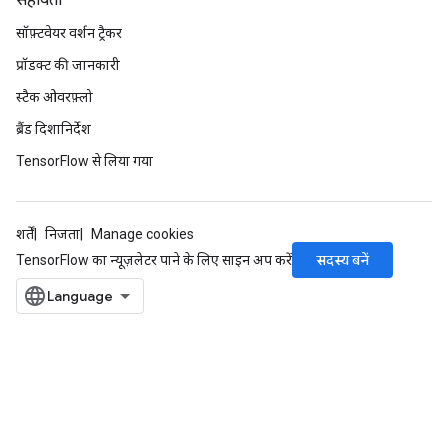
सहायता
सॉफ़्टवेयर वर्शन ट्रैकर
प्रॉडक्ट की जानकारी
स्टैक ओवरफ़्लो
ब्रैंड दिशानिर्देश
TensorFlow से लिया गया
शर्तें
निजता
Manage cookies
सदस्य बनें
TensorFlow का न्यूज़लेटर पाने के लिए साइन अप करें