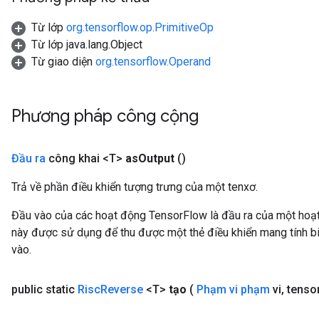
Từ lớp
org.tensorflow.op.PrimitiveOp
Từ lớp java.lang.Object
Từ giao diện
org.tensorflow.Operand
Phương pháp công cộng
Đầu ra
công khai <T>
as
Output
()
Trả về phần điều khiển tượng trưng của một tenxơ.
Đầu vào của các hoạt động TensorFlow là đầu ra của một ho
này được sử dụng để thu được một thẻ điều khiển mang tính bi
vào.
public static
Risc
Reverse
<T>
tạo
(
Phạm vi phạm
vi
,
tenso