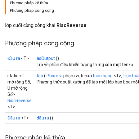
Phương pháp kế thừa
Phương pháp công cộng
lớp cuối cùng công khai
RiscReverse
Phương pháp công cộng
Đầu ra
<T>
asOutput
()
Trả về phần điều khiển tượng trưng của một tenxơ.
static <T
tạo
(
Phạm vi
phạm vi, tenxơ
toán hạng
<T>,
trục toá
mở rộng Số,
Phương thức xuất xưởng để tạo một lớp bao bọc một
U mở rộng
Số>
RiscReverse
<T>
Đầu ra
<T>
đầu ra
()
Phương pháp kế thừa