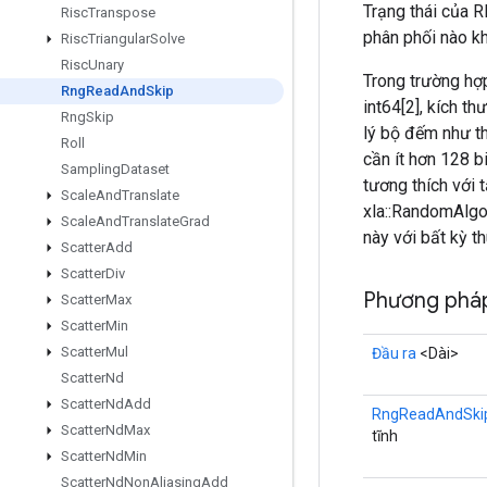
Trạng thái của R
Risc
Transpose
phân phối nào kh
Risc
Triangular
Solve
Risc
Unary
Trong trường hợ
Rng
Read
And
Skip
int64[2], kích t
Rng
Skip
lý bộ đếm như th
Roll
cần ít hơn 128 b
Sampling
Dataset
tương thích với 
Scale
And
Translate
xla::RandomAlgo
Scale
And
Translate
Grad
này với bất kỳ t
Scatter
Add
Scatter
Div
Phương phá
Scatter
Max
Scatter
Min
Scatter
Mul
Đầu ra
<Dài>
Scatter
Nd
Scatter
Nd
Add
RngReadAndSki
Scatter
Nd
Max
tĩnh
Scatter
Nd
Min
Scatter
Nd
Non
Aliasing
Add