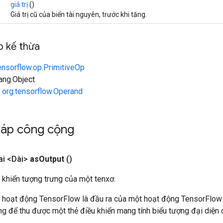
giá trị
()
Giá trị cũ của biến tài nguyên, trước khi tăng.
 kế thừa
ensorflow.op.PrimitiveOp
lang.Object
n
org.tensorflow.Operand
háp công cộng
i <Dài>
as
Output
()
 khiển tượng trưng của một tenxơ.
 hoạt động TensorFlow là đầu ra của một hoạt động TensorFlow
 để thu được một thẻ điều khiển mang tính biểu tượng đại diện c