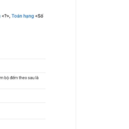
g
<?>
,
Toán hạng
<Số
gồm bộ đếm theo sau là