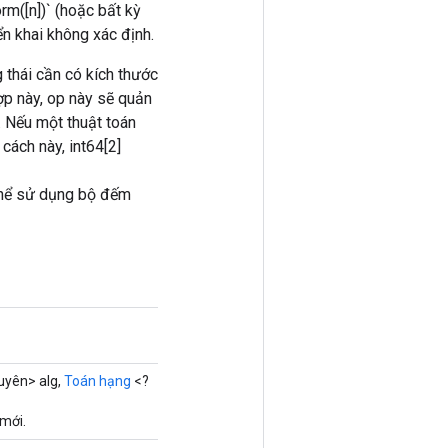
rm([n])` (hoặc bất kỳ
n khai không xác định.
thái cần có kích thước
hợp này, op này sẽ quản
. Nếu một thuật toán
cách này, int64[2]
thể sử dụng bộ đếm
yên> alg,
Toán hạng
<?
mới.