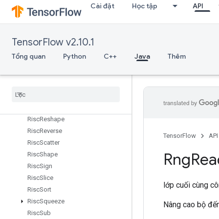
RiscMin
Cài đặt
Học tập
API
RiscMul
RiscNeg
RiscPad
TensorFlow v2.10.1
Risc
Pool
Tổng quan
Python
C++
Java
Thêm
Risc
Pow
Risc
Random
Uniform
Risc
Real
Risc
Reduce
Risc
Rem
Risc
Reshape
Risc
Reverse
TensorFlow
API
Risc
Scatter
Rng
Rea
Risc
Shape
Risc
Sign
Risc
Slice
lớp cuối cùng c
Risc
Sort
Risc
Squeeze
Nâng cao bộ đế
Risc
Sub