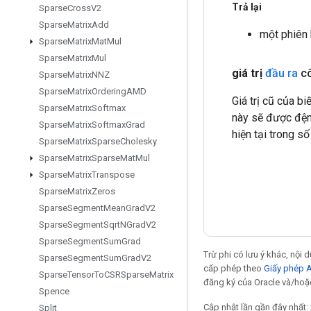
Trả lại
Sparse
Cross
V2
Sparse
Matrix
Add
một phiên
Sparse
Matrix
Mat
Mul
Sparse
Matrix
Mul
giá trị
đầu ra
cô
Sparse
Matrix
NNZ
Sparse
Matrix
Ordering
AMD
Giá trị cũ của bi
Sparse
Matrix
Softmax
này sẽ được đệm 
Sparse
Matrix
Softmax
Grad
hiện tại trong số
Sparse
Matrix
Sparse
Cholesky
Sparse
Matrix
Sparse
Mat
Mul
Sparse
Matrix
Transpose
Sparse
Matrix
Zeros
Sparse
Segment
Mean
Grad
V2
Sparse
Segment
Sqrt
NGrad
V2
Sparse
Segment
Sum
Grad
Trừ phi có lưu ý khác, nội
Sparse
Segment
Sum
Grad
V2
cấp phép theo
Giấy phép 
Sparse
Tensor
To
CSRSparse
Matrix
đăng ký của Oracle và/hoặc
Spence
Cập nhật lần gần đây nhất:
Split