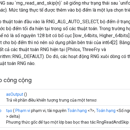
NG sau `rng_read_and_skip(n)` sẽ giống như trạng thái sau `unifo
ác). Mức tăng thực tế được thêm vào bộ đếm là một lựa chọn triể
p thuật toán đầu vào là RNG_ALG_AUTO_SELECT, bộ đếm ở trạng 
hước bộ đếm tối đa hiện tại trong số các thuật toán. Trong trường 
ể nó là số nguyên 128 bit có bố cục [low_64bits, Higher_64bits]
it cho bộ đếm thì nó nên sử dụng phần bên trái của int64[2]. Bằng 
tất cả các thuật toán RNG hiện tại (Philox, ThreeFry và
rithm::RNG_DEFAULT). Do đó, các hoạt động RNG xuôi dòng có 
huật toán RNG nào.
p công cộng
asOutput
()
Trả về phần điều khiển tượng trưng của một tenxơ.
p
tạo
(
Phạm vi
phạm vi, tài nguyên
Toán hạng
<?>,
Toán hạng
<Số ngu
> delta)
Phương thức gốc để tạo một lớp bao bọc thao tác RngReadAndSkip 