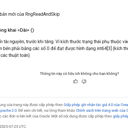
 bản mới của RngReadAndSkip
ng khai <Dài>
()
ến tài nguyên, trước khi tăng. Vì kích thước trạng thái phụ thuộc v
bên phải bằng các số 0 để đạt được hình dạng int64[3] (kích thư
 các thuật toán).
Thông tin này có hữu ích không cho bạn không?
 dung của trang này được cấp phép theo
Giấy phép ghi nhận tác giả 4.0 của Cr
Apache 2.0
. Để xem chi tiết, vui lòng tham khảo
Chính sách trên trang web của
 các đơn vị liên kết của Oracle. Một số nội dung được cấp phép theo
giấy phé
 2025-07-25 UTC.