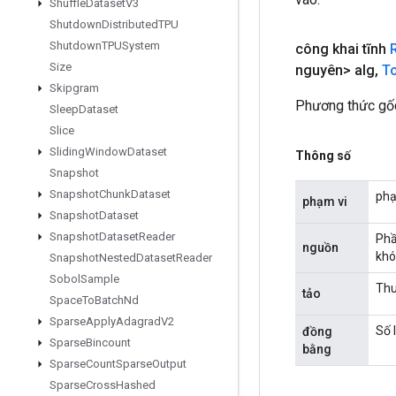
Shuffle
Dataset
V3
Shutdown
Distributed
TPU
Shutdown
TPUSystem
công khai tĩnh
Size
nguyên> alg
,
T
Skipgram
Phương thức gốc
Sleep
Dataset
Slice
Sliding
Window
Dataset
Thông số
Snapshot
Snapshot
Chunk
Dataset
phạ
phạm vi
Snapshot
Dataset
Snapshot
Dataset
Reader
Phầ
nguồn
khó
Snapshot
Nested
Dataset
Reader
Sobol
Sample
Thu
tảo
Space
To
Batch
Nd
Sparse
Apply
Adagrad
V2
Số 
đồng
Sparse
Bincount
bằng
Sparse
Count
Sparse
Output
Sparse
Cross
Hashed