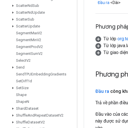
Đầu ra
<Dài>
Scatter
Nd
Sub
Scatter
Nd
Update
Scatter
Sub
Phương pháp
Scatter
Update
Segment
Max
V2
Từ lớp
org.t
Segment
Min
V2
Từ lớp java.
Segment
Prod
V2
Từ giao diệ
Segment
Sum
V2
Select
V2
Send
Phương p
Send
TPUEmbedding
Gradients
Set
Diff1d
Set
Size
Đầu ra
công kha
Shape
Shape
N
Trả về phần điều
Shard
Dataset
Đầu vào của các
Shuffle
And
Repeat
Dataset
V2
này được sử dụng
Shuffle
Dataset
V2
vào.