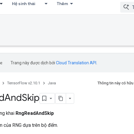
Hệ sinh thái
Thêm
Trang này được dịch bởi
Cloud Translation API
.
TensorFlow v2.10.1
Java
Thông tin này có hữ
d
And
Skip
ông khai
RngReadAndSkip
m của RNG dựa trên bộ đếm.