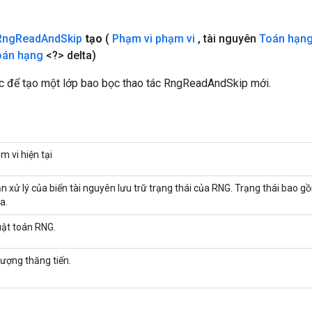
Rng
Read
And
Skip
tạo
(
Phạm vi phạm vi
,
tài nguyên
Toán hạn
oán hạng
<?> delta)
 để tạo một lớp bao bọc thao tác RngReadAndSkip mới.
m vi hiện tại
n xử lý của biến tài nguyên lưu trữ trạng thái của RNG. Trạng thái bao 
a.
ật toán RNG.
lượng thăng tiến.