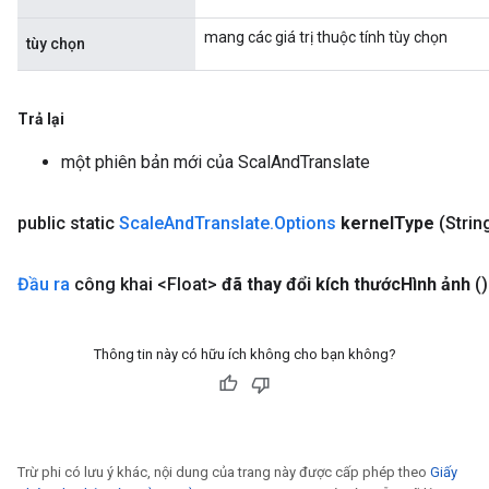
mang các giá trị thuộc tính tùy chọn
tùy chọn
Trả lại
một phiên bản mới của ScalAndTranslate
public static
Scale
And
Translate
.
Options
kernel
Type
(Strin
Đầu ra
công khai <Float>
đã thay đổi kích thước
Hình ảnh
()
Thông tin này có hữu ích không cho bạn không?
Trừ phi có lưu ý khác, nội dung của trang này được cấp phép theo
Giấy