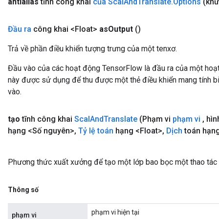
antialias
tĩnh công khai
của Scal
And
Translate
.
Options
(khử
Đầu ra
công khai <Float>
as
Output
()
Trả về phần điều khiển tượng trưng của một tenxơ.
Đầu vào của các hoạt động TensorFlow là đầu ra của một ho
này được sử dụng để thu được một thẻ điều khiển mang tính bi
vào.
tạo
tĩnh công khai
Scal
And
Translate
(Phạm vi
phạm vi
,
hìn
hạng <Số nguyên>
,
Tỷ lệ toán
hạng <Float>
,
Dịch
toán hạng
Phương thức xuất xưởng để tạo một lớp bao bọc một thao tác
Thông số
phạm vi hiện tại
phạm vi