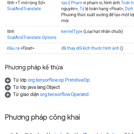
tĩnh <T mở rộng Số>
tạo
(
Phạm
vi phạm vi, hình ảnh
Toán 
ScalAndTranslate
nguyên>,
Tỷ
lệ toán hạng <Float>,
Dịch
Phương thức xuất xưởng để tạo một lớ
mới.
tĩnh
kernelType
(Loại hạt nhân chuỗi)
ScalAndTranslate.Options
Đầu ra
<Float>
đã thay đổi kích thước hình ảnh
()
Phương pháp kế thừa
Từ lớp
org.tensorflow.op.PrimitiveOp
Từ lớp java.lang.Object
Từ giao diện
org.tensorflow.Operand
Phương pháp công khai