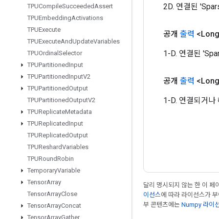
2D. 연결된 'Spa
TPUCompile
Succeeded
Assert
TPUEmbedding
Activations
TPUExecute
공개
출력
<Long
TPUExecute
And
Update
Variables
1-D. 연결된 'Sp
TPUOrdinal
Selector
TPUPartitioned
Input
TPUPartitioned
Input
V2
공개
출력
<Long
TPUPartitioned
Output
1-D. 연결되거나 
TPUPartitioned
Output
V2
TPUReplicate
Metadata
TPUReplicated
Input
TPUReplicated
Output
TPUReshard
Variables
TPURound
Robin
Temporary
Variable
Tensor
Array
달리 명시되지 않는 한 이 
Tensor
Array
Close
이선스
에 따라 라이선스가 
부 콘텐츠에는
Numpy 라이
Tensor
Array
Concat
Tensor
Array
Gather