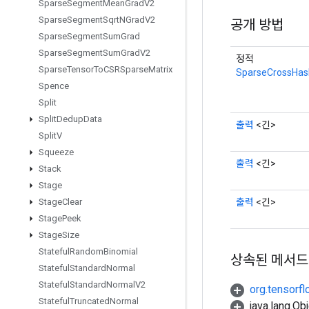
Sparse
Segment
Mean
Grad
V2
Sparse
Segment
Sqrt
NGrad
V2
공개 방법
Sparse
Segment
Sum
Grad
Sparse
Segment
Sum
Grad
V2
정적
Sparse
Tensor
To
CSRSparse
Matrix
SparseCrossHa
Spence
Split
Split
Dedup
Data
출력
<긴>
Split
V
Squeeze
출력
<긴>
Stack
Stage
출력
<긴>
Stage
Clear
Stage
Peek
Stage
Size
Stateful
Random
Binomial
상속된 메서드
Stateful
Standard
Normal
Stateful
Standard
Normal
V2
org.tensorfl
Stateful
Truncated
Normal
java.lang.