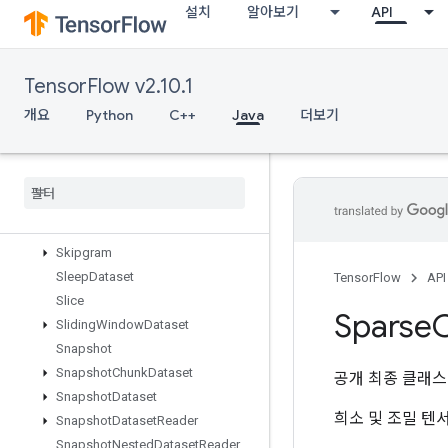
설치
알아보기
API
SetSize
Shape
ShapeN
TensorFlow v2.10.1
ShardDataset
ShuffleAndRepeatDatasetV2
개요
Python
C++
Java
더보기
ShuffleDatasetV2
Shuffle
Dataset
V3
Shutdown
Distributed
TPU
Shutdown
TPUSystem
Size
Skipgram
Sleep
Dataset
TensorFlow
API
Slice
Sparse
Sliding
Window
Dataset
Snapshot
Snapshot
Chunk
Dataset
공개 최종 클래
Snapshot
Dataset
희소 및 조밀 텐
Snapshot
Dataset
Reader
Snapshot
Nested
Dataset
Reader