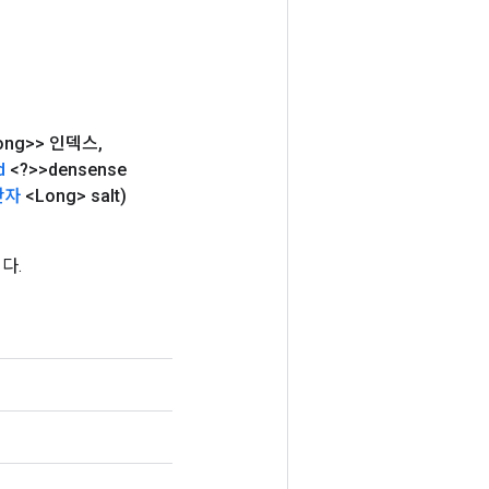
ong>> 인덱스
,
d
<?>>densense
산자
<Long> salt)
다.