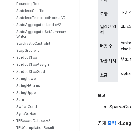
Bounding
Box
Stateless
Shuffle
1-D.
모양
Stateless
Truncated
Normal
V2
Stats
Aggregator
Handle
V2
2D. 
밀집된 입
Stats
Aggregator
Set
Summary
력
Writer
hash
Stochastic
Cast
To
Int
버킷 수
else 
Stop
Gradient
Strided
Slice
부울,
강한 해시
Strided
Slice
Assign
Strided
Slice
Grad
sip
소금
String
Lower
String
NGrams
String
Upper
보고
Sum
SparseC
Switch
Cond
Sync
Device
TFRecord
Dataset
V2
공개
출력
<Long
TPUCompilation
Result