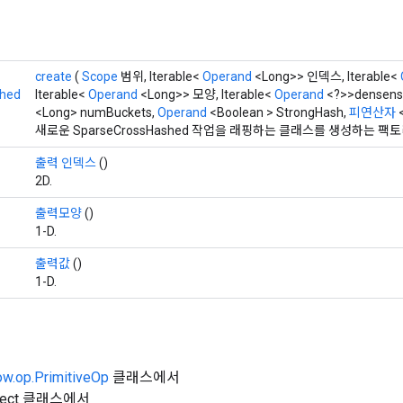
create
(
Scope
범위, Iterable<
Operand
<Long>> 인덱스, Iterable<
shed
Iterable<
Operand
<Long>> 모양, Iterable<
Operand
<?>>densens
<Long> numBuckets,
Operand
<Boolean > StrongHash,
피연산자
새로운 SparseCrossHashed 작업을 래핑하는 클래스를 생성하는 팩
출력 인덱스
()
2D.
출력모양
()
1-D.
출력값
()
1-D.
ow.op.PrimitiveOp
클래스에서
Object 클래스에서