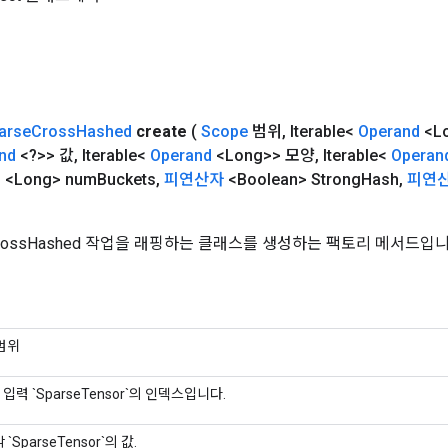
arse
Cross
Hashed
create
(
Scope
범위
,
Iterable<
Operand
<L
nd
<?>> 값
,
Iterable<
Operand
<Long>> 모양
,
Iterable<
Operan
d
<Long> num
Buckets
,
피연산자
<Boolean> Strong
Hash
,
피연
CrossHashed 작업을 래핑하는 클래스를 생성하는 팩토리 메서드입니
범위
각 입력 `SparseTensor`의 인덱스입니다.
각 `SparseTensor`의 값.