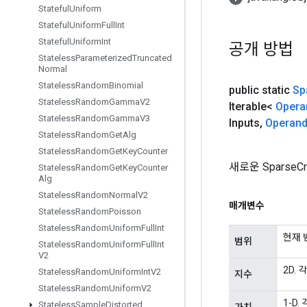
Stateful
Uniform
Stateful
Uniform
Full
Int
Stateful
Uniform
Int
공개 방법
Stateless
Parameterized
Truncated
Normal
Stateless
Random
Binomial
public static
Sp
Stateless
Random
Gamma
V2
Iterable<
Opera
Stateless
Random
Gamma
V3
Inputs
,
Operan
Stateless
Random
Get
Alg
Stateless
Random
Get
Key
Counter
새로운 Sparse
Stateless
Random
Get
Key
Counter
Alg
Stateless
Random
Normal
V2
매개변수
Stateless
Random
Poisson
Stateless
Random
Uniform
Full
Int
현재 
범위
Stateless
Random
Uniform
Full
Int
V2
2D. 
Stateless
Random
Uniform
Int
V2
지수
Stateless
Random
Uniform
V2
1-D. 
Stateless
Sample
Distorted
가치