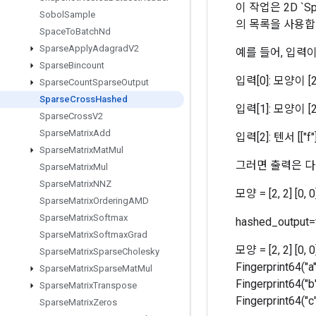
이 작업은 2D `S
Sobol
Sample
의 목록을 사용합니
Space
To
Batch
Nd
Sparse
Apply
Adagrad
V2
예를 들어, 입력
Sparse
Bincount
입력[0]: 모양이 [2, 2]
Sparse
Count
Sparse
Output
Sparse
Cross
Hashed
입력[1]: 모양이 [2, 1
Sparse
Cross
V2
Sparse
Matrix
Add
입력[2]: 텐서 [["f"],
Sparse
Matrix
Mat
Mul
그러면 출력은 
Sparse
Matrix
Mul
Sparse
Matrix
NNZ
모양 = [2, 2] [0, 
Sparse
Matrix
Ordering
AMD
Sparse
Matrix
Softmax
hashed_outp
Sparse
Matrix
Softmax
Grad
모양 = [2, 2] [0, 0
Sparse
Matrix
Sparse
Cholesky
Fingerprint64("a"
Sparse
Matrix
Sparse
Mat
Mul
Fingerprint64("b"
Sparse
Matrix
Transpose
Fingerprint64("c"
Sparse
Matrix
Zeros