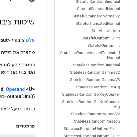
Stateful
Random
Binomial
Stateful
Standard
Normal
Stateful
Standard
Normal
V2
שיטות ציבו
Stateful
Truncated
Normal
Stateful
Uniform
Stateful
Uniform
Full
Int
פלט
ציבורי <T>
put
Stateful
Uniform
Int
מחזירה את הידית 
Stateless
Parameterized
Truncated
Normal
Stateless
Random
Binomial
המייצגת את חישוב
Stateless
Random
Gamma
V2
Stateless
Random
Gamma
V3
Stateless
Random
Get
Alg
ad
,
Operand
<U>
Stateless
Random
Get
Key
Counter
r> output
Dim0)
Stateless
Random
Get
Key
Counter
Alg
שיטת מפעל ליצירת מחלקה הע
Stateless
Random
Normal
V2
Stateless
Random
Poisson
פרמטרים
Stateless
Random
Uniform
Full
Int
Stateless
Random
Uniform
Full
Int