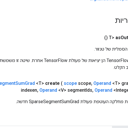
ריות
()
as
Out
הסמלית של טנזור.
כניסות לפעולות TensorFlow הן יציאות של פעולת rFlow
 הקלט.
egment
Sum
Grad
<T>
create
(
scope
scope
,
Operand
<T> gr
indexen
,
Operand
<V> segment
Ids
,
Operand
<Intege
וטפת פעולת SparseSegmentSumGrad חדשה.