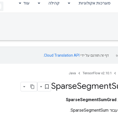
מערכות אקולוגיות
קהילה
עוד
דף זה תורגם על ידי
Cloud Translation API
.
Java
TensorFlow v2.10.1
Sparse
Segment
S
SparseSegmentSumGrad
SparseS.