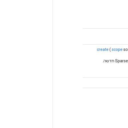
create
(
scope
sc