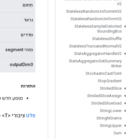
V2
תְחוּם
Stateless
Random
Uniform
Int
V2
Stateless
Random
Uniform
V2
גראד
Stateless
Sample
Distorted
Bounding
Box
מדדים
Stateless
Shuffle
Stateless
Truncated
Normal
V2
מזהי segment
Stats
Aggregator
Handle
V2
Stats
Aggregator
Set
Summary
outputDim0
Writer
Stochastic
Cast
To
Int
Stop
Gradient
החזרות
Strided
Slice
Strided
Slice
Assign
מופע חדש של SegmentSumGrad
Strided
Slice
Grad
String
Lower
פלט
ציבורי <T>
פ
String
NGrams
String
Upper
Sum