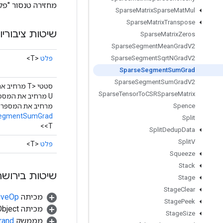
מחזירה טנסור "פלט" עם צורה זהה ל-grad
Sparse
Matrix
Sparse
Mat
Mul
Sparse
Matrix
Transpose
שיטות ציבוריו
Sparse
Matrix
Zeros
Sparse
Segment
Mean
Grad
V2
פלט
<T>
Sparse
Segment
Sqrt
NGrad
V2
Sparse
Segment
Sum
Grad
Sparse
Segment
Sum
Grad
V2
סטטי <T מרחי
Sparse
Tensor
To
CSRSparse
Matrix
מרחיב את המספר>
Spence
egmentSumGrad
Split
<T>
Split
Dedup
Data
Split
V
פלט
<T>
Squeeze
Stack
שיטות בירושה
Stage
Stage
Clear
מכיתה
tiveOp
Stage
Peek
מכיתה java.lang.Object
Stage
Size
מממשק
rand