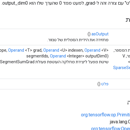
, למעט ממד 0 שהערך שלו הוא output_dim0.
ת
()
asOutput
מחזירה את הידית הסמלית של טנזור.
ב את המספר,
<V>
Operand
<U> indexen,
Operand
<T> grad,
Operand
ope,
U מרחיב את המספר, V
<Integer> outputDim0)
Operand
segmentIds,
שיטת מפעל ליצירת מחלקה העוטפת פעולת SparseSegmentSumGrad חדשה.
SparseS
פלט
()
org.tensorflow.op.Primi
org.tensorflow.Ope