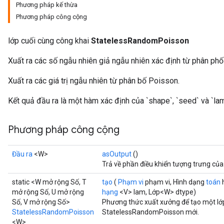
Phương pháp kế thừa
Phương pháp công cộng
lớp cuối cùng công khai
StatelessRandomPoisson
Xuất ra các số ngẫu nhiên giả ngẫu nhiên xác định từ phân phố
x
Xuất ra các giá trị ngẫu nhiên từ phân bố Poisson.
Kết quả đầu ra là một hàm xác định của `shape`, `seed` và `lam
Phương pháp công cộng
Đầu ra
<W>
asOutput
()
Trả về phần điều khiển tượng trưng của
static <W mở rộng Số, T
tạo
(
Phạm vi
phạm vi, Hình dạng
toán
mở rộng Số, U mở rộng
hạng
<V> lam, Lớp<W> dtype)
Số, V mở rộng Số>
Phương thức xuất xưởng để tạo một lớ
StatelessRandomPoisson
StatelessRandomPoisson mới.
<W>