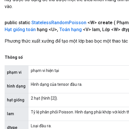
vào.
public static
Stateless
Random
Poisson
<W>
create
( Phạm
Hạt giống toán
hạng <U>
,
Toán hạng
<V> lam
,
Lớp <W> dty
Phương thức xuất xưởng để tạo một lớp bao bọc một thao tá
Thông số
phạm vi hiện tại
phạm vi
Hình dạng của tensor đầu ra.
hình dạng
2 hạt (hình [2]).
hạt giống
Tỷ lệ phân phối Poisson. Hình dạng phải khớp với kích 
lam
Loại đầu ra.
dtype