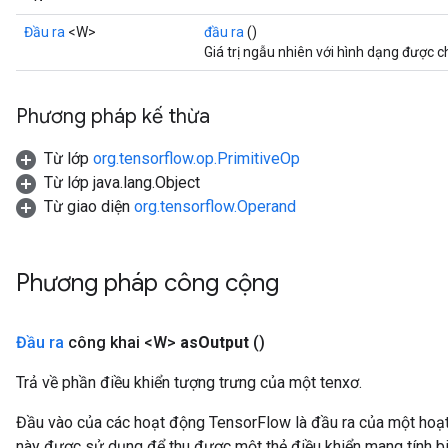
Đầu ra
<W>
đầu ra
()
Giá trị ngẫu nhiên với hình dạng được ch
Phương pháp kế thừa
Từ lớp
org.tensorflow.op.PrimitiveOp
Từ lớp java.lang.Object
Từ giao diện
org.tensorflow.Operand
Phương pháp công cộng
Đầu ra
công khai <W>
as
Output
()
Trả về phần điều khiển tượng trưng của một tenxơ.
Đầu vào của các hoạt động TensorFlow là đầu ra của một ho
này được sử dụng để thu được một thẻ điều khiển mang tính bi