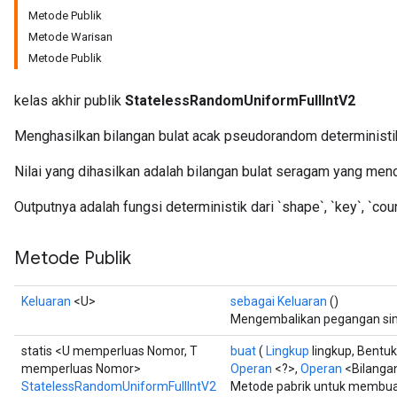
Metode Publik
Metode Warisan
Metode Publik
x
kelas akhir publik
StatelessRandomUniformFullIntV2
Menghasilkan bilangan bulat acak pseudorandom deterministik
Nilai yang dihasilkan adalah bilangan bulat seragam yang menc
Outputnya adalah fungsi deterministik dari `shape`, `key`, `coun
Metode Publik
Keluaran
<U>
sebagai Keluaran
()
Mengembalikan pegangan simb
statis <U memperluas Nomor, T
buat
(
Lingkup
lingkup, Bentu
memperluas Nomor>
Operan
<?>,
Operan
<Bilangan
StatelessRandomUniformFullIntV2
Metode pabrik untuk membua