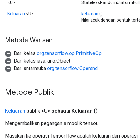
<U>
StatelessRandomUniformFullI
Keluaran
<U>
keluaran
()
Nilai acak dengan bentuk tert
Metode Warisan
Dari kelas
org.tensorflow.op.PrimitiveOp
Dari kelas java.lang.Object
Dari antarmuka
org.tensorflow.Operand
Metode Publik
Keluaran
publik <U>
sebagai Keluaran
()
Mengembalikan pegangan simbolik tensor.
Masukan ke operasi TensorFlow adalah keluaran dari operasi 