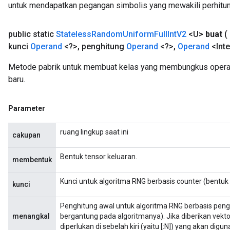
untuk mendapatkan pegangan simbolis yang mewakili perhitun
public static
Stateless
Random
Uniform
Full
Int
V2
<U>
buat
(
kunci
Operand
<?>
,
penghitung
Operand
<?>
,
Operand
<Inte
Metode pabrik untuk membuat kelas yang membungkus opera
baru.
Parameter
ruang lingkup saat ini
cakupan
Bentuk tensor keluaran.
membentuk
Kunci untuk algoritma RNG berbasis counter (bentuk 
kunci
Penghitung awal untuk algoritma RNG berbasis pengh
menangkal
bergantung pada algoritmanya). Jika diberikan vekto
diperlukan di sebelah kiri (yaitu [:N]) yang akan digun