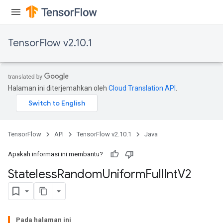
TensorFlow v2.10.1
Halaman ini diterjemahkan oleh
Cloud Translation API
.
TensorFlow
API
TensorFlow v2.10.1
Java
Apakah informasi ini membantu?
Stateless
Random
Uniform
Full
Int
V2
Pada halaman ini