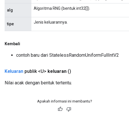
Algoritma RNG (bentuk int32[]).
alg
Jenis keluarannya.
tipe
Kembali
contoh baru dari StatelessRandomUniformFullIntV2
Keluaran
publik <U>
keluaran
()
Nilai acak dengan bentuk tertentu.
Apakah informasi ini membantu?