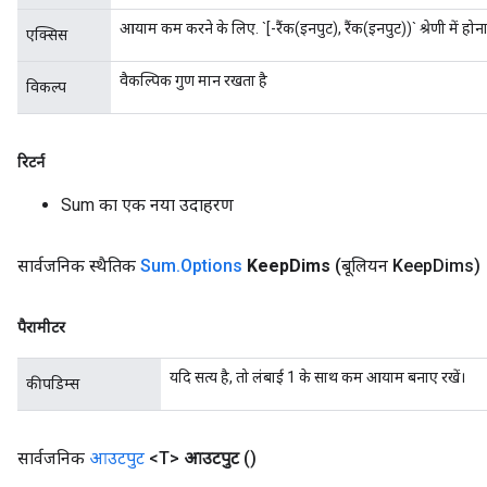
आयाम कम करने के लिए. `[-रैंक(इनपुट), रैंक(इनपुट))` श्रेणी में हो
एक्सिस
वैकल्पिक गुण मान रखता है
विकल्प
रिटर्न
Sum का एक नया उदाहरण
सार्वजनिक स्थैतिक
Sum
.
Options
Keep
Dims
(बूलियन Keep
Dims)
पैरामीटर
यदि सत्य है, तो लंबाई 1 के साथ कम आयाम बनाए रखें।
कीपडिम्स
सार्वजनिक
आउटपुट
<T>
आउटपुट
()