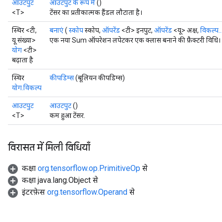
आउटपुट
आउटपुट के रूप में
()
<T>
टेंसर का प्रतीकात्मक हैंडल लौटाता है।
स्थिर <टी,
बनाएं
(
स्कोप
स्कोप,
ऑपरेंड
<टी> इनपुट,
ऑपरेंड
<यू> अक्ष,
विकल्प..
यू संख्या>
एक नया Sum ऑपरेशन लपेटकर एक क्लास बनाने की फ़ैक्टरी विधि।
योग
<टी>
बढ़ाता है
स्थिर
कीपडिम्स
(बूलियन कीपडिम्स)
योग.विकल्प
आउटपुट
आउटपुट
()
<T>
कम हुआ टेंसर.
विरासत में मिली विधियाँ
कक्षा
org.tensorflow.op.PrimitiveOp
से
कक्षा java.lang.Object से
इंटरफ़ेस
org.tensorflow.Operand
से