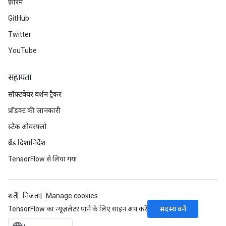
फ़ोरम
GitHub
Twitter
YouTube
सहायता
सॉफ़्टवेयर वर्शन ट्रैकर
प्रॉडक्ट की जानकारी
स्टैक ओवरफ़्लो
ब्रैंड दिशानिर्देश
TensorFlow से लिया गया
शर्तें
निजता
Manage cookies
सदस्य बनें
TensorFlow का न्यूज़लेटर पाने के लिए साइन अप करें