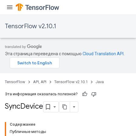
x
TensorFlow v2.10.1
Эта страница переведена с помощью
Cloud Translation API
.
TensorFlow
API, API
TensorFlow v2.10.1
Java
Эта информация оказалась полезной?
Sync
Device
Содержание
Публичные методы