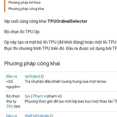
Phương pháp kế thừa
Phương pháp công khai
lớp cuối cùng công khai
TPUOrdinalSelector
Bộ chọn lõi TPU Op.
Op này tạo ra một bộ lõi TPU (để khởi động) hoặc một lõi TPU
thực thi chương trình TPU trên đó. Đầu ra được sử dụng bởi TP
Phương pháp công khai
Đầu ra
asOutput
()
<Số
Trả về phần điều khiển tượng trưng của một tenxơ.
nguyên>
Bộ chọn
tạo
(
Phạm vi
phạm vi)
thứ tự
Phương thức gốc để tạo một lớp bao bọc một thao tác T
TPU
tĩnh
Đầu ra
thiết bịOrdinals
()