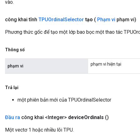
vào.
công khai tĩnh
TPUOrdinal
Selector
tạo
(
Phạm vi
phạm vi)
Phương thức gốc để tạo một lớp bao bọc một thao tác TPUOrd
Thông số
phạm vi hiện tại
phạm vi
Trả lại
một phiên bản mới của TPUOrdinalSelector
Đầu ra
công khai <Integer>
device
Ordinals
()
Một vectơ 1 hoặc nhiều lõi TPU.