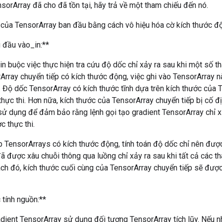
sorArray đã cho đã tồn tại, hãy trả về một tham chiếu đến nó.
 của TensorArray ban đầu bằng cách vô hiệu hóa cờ kích thước đ
 đầu vào_in:**
in buộc việc thực hiện tra cứu độ dốc chỉ xảy ra sau khi một số th
rArray chuyển tiếp có kích thước động, việc ghi vào TensorArray n
 Độ dốc TensorArray có kích thước tĩnh dựa trên kích thước của 
 thực thi. Hơn nữa, kích thước của TensorArray chuyển tiếp bị cố đị
ử dụng để đảm bảo rằng lệnh gọi tạo gradient TensorArray chỉ xả
c thực thi.
 TensorArrays có kích thước động, tính toán độ dốc chỉ nên được
 được xâu chuỗi thông qua luồng chỉ xảy ra sau khi tất cả các t
ách đó, kích thước cuối cùng của TensorArray chuyển tiếp sẽ được 
 tính nguồn:**
dient TensorArray sử dụng đối tượng TensorArray tích lũy. Nếu n