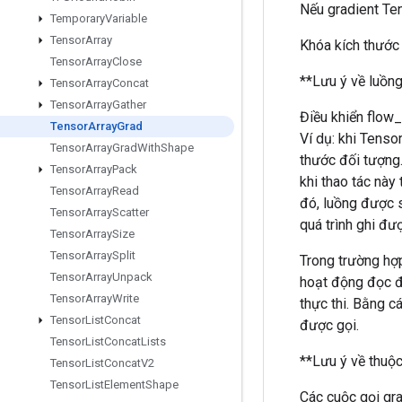
Nếu gradient Ten
Temporary
Variable
Tensor
Array
Khóa kích thước
Tensor
Array
Close
**Lưu ý về luồng
Tensor
Array
Concat
Tensor
Array
Gather
Điều khiển flow_
Tensor
Array
Grad
Ví dụ: khi Tenso
Tensor
Array
Grad
With
Shape
thước đối tượng.
Tensor
Array
Pack
khi thao tác này
Tensor
Array
Read
đó, luồng được s
Tensor
Array
Scatter
quá trình ghi đượ
Tensor
Array
Size
Tensor
Array
Split
Trong trường hợp
Tensor
Array
Unpack
hoạt động đọc đã
Tensor
Array
Write
thực thi. Bằng c
Tensor
List
Concat
được gọi.
Tensor
List
Concat
Lists
**Lưu ý về thuộc
Tensor
List
Concat
V2
Tensor
List
Element
Shape
Các cuộc gọi gra