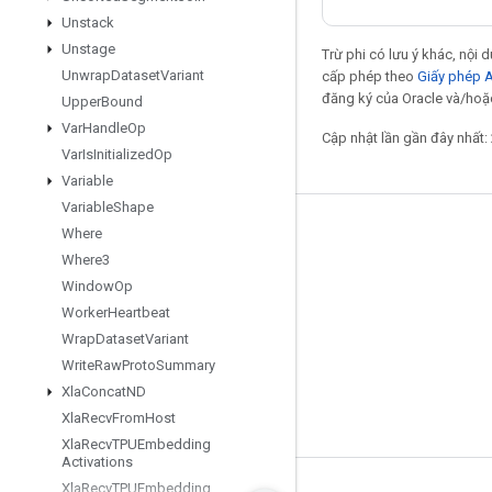
Unstack
Unstage
Trừ phi có lưu ý khác, nội
Unwrap
Dataset
Variant
cấp phép theo
Giấy phép 
đăng ký của Oracle và/hoặc
Upper
Bound
Var
Handle
Op
Cập nhật lần gần đây nhất:
Var
Is
Initialized
Op
Variable
Variable
Shape
Giữ liên lạc
Where
Where3
Blog
Window
Op
Diễn đàn
Worker
Heartbeat
Wrap
Dataset
Variant
GitHub
Write
Raw
Proto
Summary
Twitter
Xla
Concat
ND
YouTube
Xla
Recv
From
Host
Xla
Recv
TPUEmbedding
Activations
Xla
Recv
TPUEmbedding