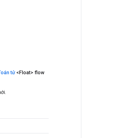
Toán tử
<Float> flow
ới.