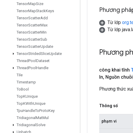
Tensor
Map
Size
Phương pháp
Tensor
Map
Stack
Keys
Tensor
Scatter
Add
Từ lớp
org.t
Tensor
Scatter
Max
Từ lớp java.
Tensor
Scatter
Min
Tensor
Scatter
Sub
Tensor
Scatter
Update
Phương ph
Tensor
Strided
Slice
Update
Thread
Pool
Dataset
Thread
Pool
Handle
công khai tĩnh
Tile
In
,
Nguồn chuỗi
Timestamp
Phương thức xuấ
To
Bool
Top
KUnique
Top
KWith
Unique
Thông số
Tpu
Handle
To
Proto
Key
Tridiagonal
Mat
Mul
phạm vi
Tridiagonal
Solve
Unbatch