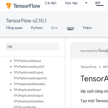
Cài đặt
Học tập
API
Sum
SwitchCond
SyncDevice
TensorFlow v2.10.1
TFRecordDatasetV2
TPUCompilationResult
Tổng quan
Python
C++
Java
Thêm
TPUCompileSucceededAssert
TPUEmbedding
Activations
TPUExecute
TPUExecute
And
Update
Variables
TPUOrdinal
Selector
TPUPartitioned
Input
TPUPartitioned
Input
V2
TensorFlow
API
TPUPartitioned
Output
Tensor
A
TPUPartitioned
Output
V2
TPUReplicate
Metadata
TPUReplicated
Input
lớp cuối cùng c
TPUReplicated
Output
Tạo một TensorAr
TPUReshard
Variables
TPURound
Robin