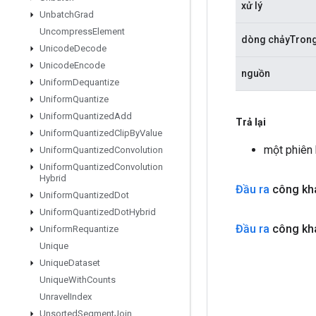
xử lý
Unbatch
Grad
Uncompress
Element
dòng chảyTron
Unicode
Decode
Unicode
Encode
nguồn
Uniform
Dequantize
Uniform
Quantize
Uniform
Quantized
Add
Trả lại
Uniform
Quantized
Clip
By
Value
một phiên
Uniform
Quantized
Convolution
Uniform
Quantized
Convolution
Hybrid
Đầu ra
công kha
Uniform
Quantized
Dot
Uniform
Quantized
Dot
Hybrid
Đầu ra
công kha
Uniform
Requantize
Unique
Unique
Dataset
Unique
With
Counts
Unravel
Index
Unsorted
Segment
Join