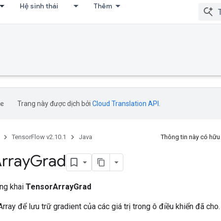
Hệ sinh thái
Thêm
Trang này được dịch bởi
Cloud Translation API
.
TensorFlow v2.10.1
Java
Thông tin này có hữ
rray
Grad
ông khai
TensorArrayGrad
ray để lưu trữ gradient của các giá trị trong ô điều khiển đã cho.