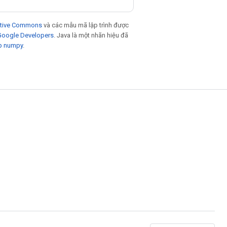
eative Commons
và các mẫu mã lập trình được
 Google Developers
. Java là một nhãn hiệu đã
p numpy
.