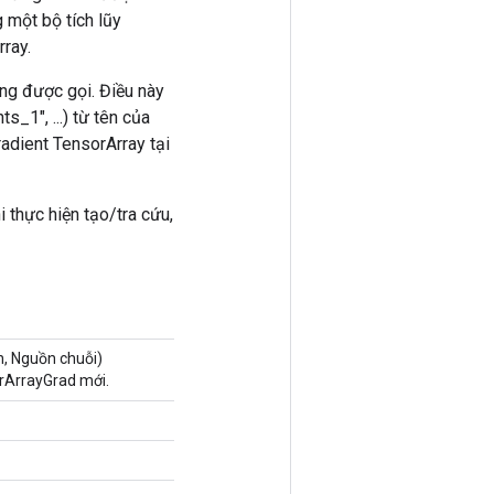
g một bộ tích lũy
ray.
ang được gọi. Điều này
s_1", ...) từ tên của
adient TensorArray tại
 thực hiện tạo/tra cứu,
n, Nguồn chuỗi)
rArrayGrad mới.