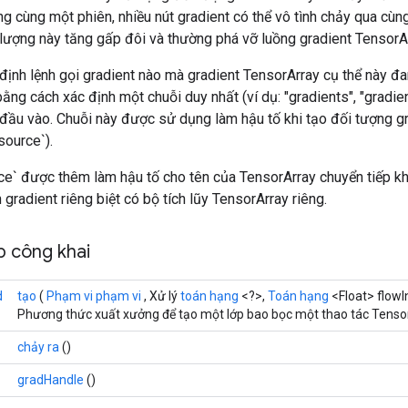
ng cùng một phiên, nhiều nút gradient có thể vô tình chảy qua cùn
lượng này tăng gấp đôi và thường phá vỡ luồng gradient TensorAr
 định lệnh gọi gradient nào mà gradient TensorArray cụ thể này đ
ằng cách xác định một chuỗi duy nhất (ví dụ: "gradients", "gradient
đầu vào. Chuỗi này được sử dụng làm hậu tố khi tạo đối tượng gr
source`).
ce` được thêm làm hậu tố cho tên của TensorArray chuyển tiếp khi
 gradient riêng biệt có bộ tích lũy TensorArray riêng.
 công khai
d
tạo
(
Phạm vi phạm vi
, Xử lý
toán hạng
<?>,
Toán hạng
<Float> flowI
Phương thức xuất xưởng để tạo một lớp bao bọc một thao tác Tenso
chảy ra
()
gradHandle
()