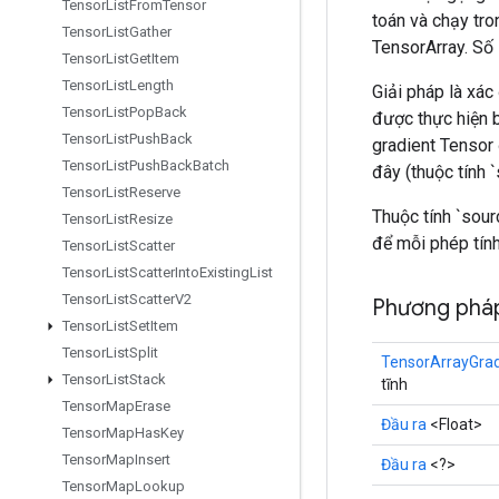
Tensor
List
From
Tensor
toán và chạy tro
Tensor
List
Gather
TensorArray. Số 
Tensor
List
Get
Item
Tensor
List
Length
Giải pháp là xác
Tensor
List
Pop
Back
được thực hiện b
Tensor
List
Push
Back
gradient Tensor 
Tensor
List
Push
Back
Batch
đây (thuộc tính `
Tensor
List
Reserve
Thuộc tính `sour
Tensor
List
Resize
để mỗi phép tính
Tensor
List
Scatter
Tensor
List
Scatter
Into
Existing
List
Tensor
List
Scatter
V2
Phương pháp
Tensor
List
Set
Item
Tensor
List
Split
TensorArrayGra
Tensor
List
Stack
tĩnh
Tensor
Map
Erase
Đầu ra
<Float>
Tensor
Map
Has
Key
Tensor
Map
Insert
Đầu ra
<?>
Tensor
Map
Lookup