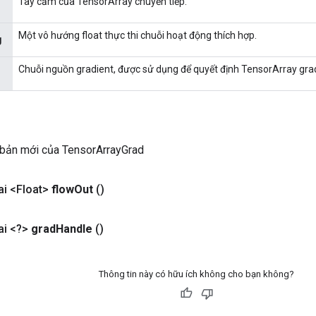
Tay cầm của TensorArray chuyển tiếp.
Một vô hướng float thực thi chuỗi hoạt động thích hợp.
g
Chuỗi nguồn gradient, được sử dụng để quyết định TensorArray gradi
 bản mới của TensorArrayGrad
i <Float>
flow
Out
()
i <?>
grad
Handle
()
Thông tin này có hữu ích không cho bạn không?