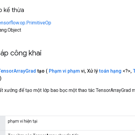
 kế thừa
ensorflow.op.PrimitiveOp
lang.Object
áp công khai
Tensor
Array
Grad
tạo
(
Phạm vi phạm
vi
,
Xử lý
toán hạng
<?>
,
)
t xưởng để tạo một lớp bao bọc một thao tác TensorArrayGrad m
phạm vi hiện tại