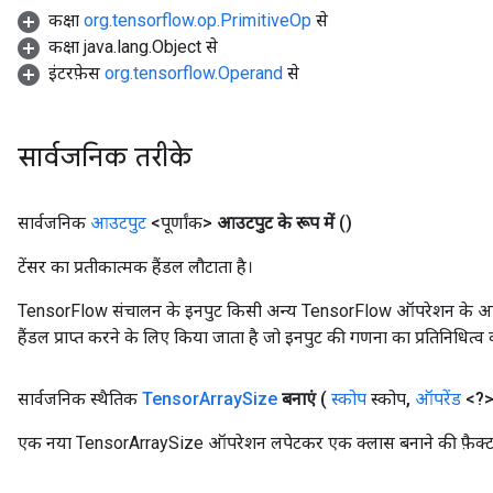
कक्षा
org.tensorflow.op.PrimitiveOp
से
कक्षा java.lang.Object से
इंटरफ़ेस
org.tensorflow.Operand
से
सार्वजनिक तरीके
सार्वजनिक
आउटपुट
<पूर्णांक>
आउटपुट के रूप में
()
टेंसर का प्रतीकात्मक हैंडल लौटाता है।
TensorFlow संचालन के इनपुट किसी अन्य TensorFlow ऑपरेशन के आउटप
हैंडल प्राप्त करने के लिए किया जाता है जो इनपुट की गणना का प्रतिनिधित्व 
सार्वजनिक स्थैतिक
Tensor
Array
Size
बनाएं
(
स्कोप
स्कोप
,
ऑपरेंड
<?> 
एक नया TensorArraySize ऑपरेशन लपेटकर एक क्लास बनाने की फ़ैक्ट