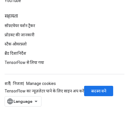
YouTube
सहायता
सॉफ़्टवेयर वर्शन ट्रैकर
प्रॉडक्ट की जानकारी
स्टैक ओवरफ़्लो
ब्रैंड दिशानिर्देश
TensorFlow से लिया गया
शर्तें
निजता
Manage cookies
सदस्य बनें
TensorFlow का न्यूज़लेटर पाने के लिए साइन अप करें