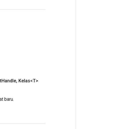
t
Handle
,
Kelas<T>
t baru.