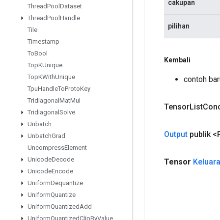
cakupan
Thread
Pool
Dataset
Thread
Pool
Handle
pilihan
Tile
Timestamp
To
Bool
Kembali
Top
KUnique
Top
KWith
Unique
contoh ba
Tpu
Handle
To
Proto
Key
Tridiagonal
Mat
Mul
Tensor
List
Con
Tridiagonal
Solve
Unbatch
Output
publik <
Unbatch
Grad
Uncompress
Element
Unicode
Decode
Tensor
Keluar
Unicode
Encode
Uniform
Dequantize
Uniform
Quantize
Uniform
Quantized
Add
Uniform
Quantized
Clip
By
Value