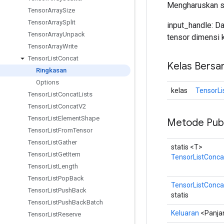
Mengharuskan se
Tensor
Array
Size
Tensor
Array
Split
input_handle: Da
Tensor
Array
Unpack
tensor dimensi 
Tensor
Array
Write
Tensor
List
Concat
Kelas Bersa
Ringkasan
Options
kelas
TensorLi
Tensor
List
Concat
Lists
Tensor
List
Concat
V2
Tensor
List
Element
Shape
Metode Publ
Tensor
List
From
Tensor
Tensor
List
Gather
statis <T>
Tensor
List
Get
Item
TensorListConca
Tensor
List
Length
Tensor
List
Pop
Back
TensorListConca
Tensor
List
Push
Back
statis
Tensor
List
Push
Back
Batch
Keluaran
<Panja
Tensor
List
Reserve