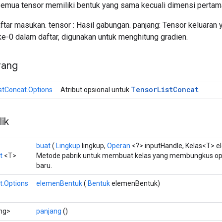
mua tensor memiliki bentuk yang sama kecuali dimensi pertam
ftar masukan. tensor : Hasil gabungan. panjang: Tensor keluaran 
ke-0 dalam daftar, digunakan untuk menghitung gradien.
rang
Tensor
List
Concat
stConcat.Options
Atribut opsional untuk
ik
buat
(
Lingkup
lingkup,
Operan
<?> inputHandle, Kelas<T> e
t
<T>
Metode pabrik untuk membuat kelas yang membungkus ope
baru.
t.Options
elemenBentuk
(
Bentuk
elemenBentuk)
ng>
panjang
()