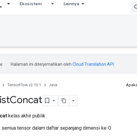
Ekosistem
Lainnya
Halaman ini diterjemahkan oleh
Cloud Translation API
.
TensorFlow v2.10.1
Java
Apaka
ist
Concat
cat
kelas akhir publik
semua tensor dalam daftar sepanjang dimensi ke-0.