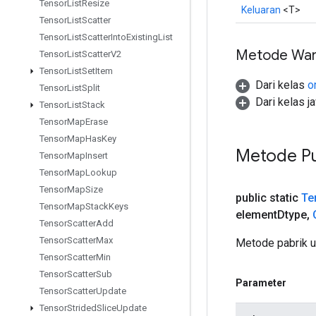
Tensor
List
Resize
Keluaran
<T>
Tensor
List
Scatter
Tensor
List
Scatter
Into
Existing
List
Metode War
Tensor
List
Scatter
V2
Tensor
List
Set
Item
Dari kelas
o
Tensor
List
Split
Dari kelas j
Tensor
List
Stack
Tensor
Map
Erase
Tensor
Map
Has
Key
Metode Pu
Tensor
Map
Insert
Tensor
Map
Lookup
Tensor
Map
Size
public static
Te
Tensor
Map
Stack
Keys
element
Dtype
,
Tensor
Scatter
Add
Tensor
Scatter
Max
Metode pabrik 
Tensor
Scatter
Min
Tensor
Scatter
Sub
Parameter
Tensor
Scatter
Update
Tensor
Strided
Slice
Update