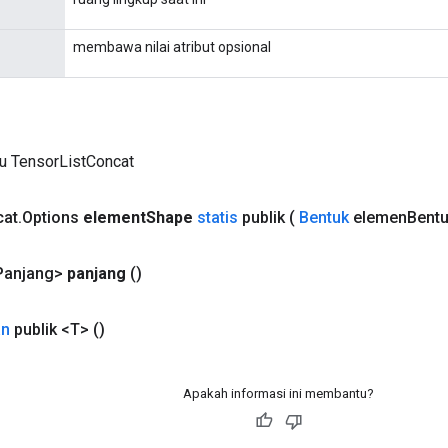
membawa nilai atribut opsional
ru TensorListConcat
cat
.
Options
element
Shape
statis
publik
(
Bentuk
elemen
Bentu
Panjang>
panjang
()
an
publik <T>
()
Apakah informasi ini membantu?