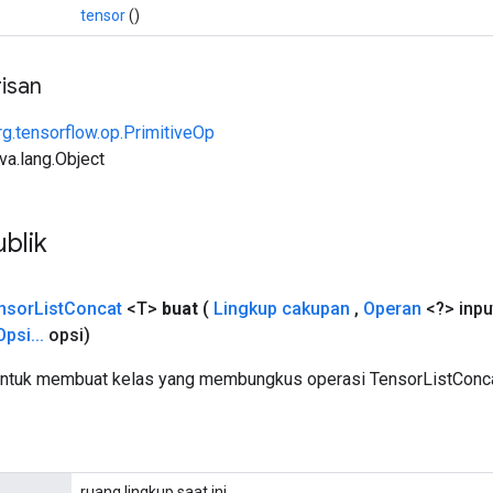
tensor
()
isan
rg.tensorflow.op.PrimitiveOp
ava.lang.Object
blik
nsor
List
Concat
<T>
buat
(
Lingkup cakupan
,
Operan
<?> inpu
Opsi
.
.
.
opsi)
untuk membuat kelas yang membungkus operasi TensorListConca
ruang lingkup saat ini