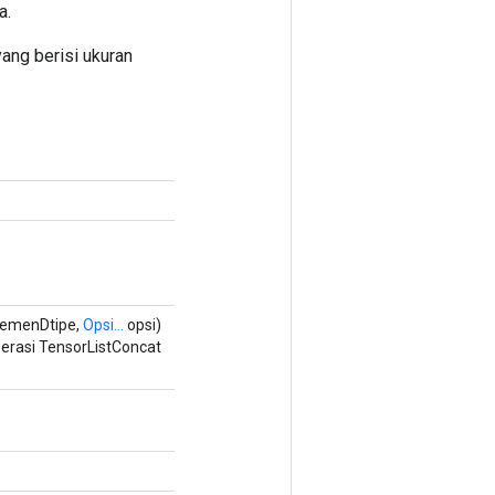
a.
yang berisi ukuran
lemenDtipe,
Opsi...
opsi)
rasi TensorListConcat