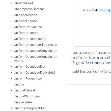
Unbatch
Grad
Uncompress
Element
सार्वजनिक
आउटपु
Unicode
Decode
Unicode
Encode
Uniform
Dequantize
Uniform
Quantize
Uniform
Quantized
Add
Uniform
Quantized
Clip
By
Value
Uniform
Quantized
Convolution
जब तक कुछ अलग से न बताया जाए
Uniform
Quantized
Convolution
लाइसेंस मिला है. ज़्यादा जानकारी
Hybrid
है. कुछ कॉन्टेंट को,
numpy lice
Uniform
Quantized
Dot
आखिरी बार 2025-07-26 (UTC)
Uniform
Quantized
Dot
Hybrid
Uniform
Requantize
Unique
Unique
Dataset
जुड़े रहें
Unique
With
Counts
ब्लॉग
Unravel
Index
Unsorted
Segment
Join
फ़ोरम