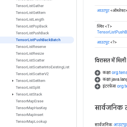
Tensor
List
Gather
आउटपुट
<ऑब्जेक्ट
Tensor
List
Get
Item
Tensor
List
Length
स्थिर <T>
Tensor
List
Pop
Back
TensorListPush
Tensor
List
Push
Back
Tensor
List
Push
Back
Batch
आउटपुट
<?>
Tensor
List
Reserve
Tensor
List
Resize
विरासत में मिली
Tensor
List
Scatter
Tensor
List
Scatter
Into
Existing
List
कक्षा
org.ten
Tensor
List
Scatter
V2
कक्षा java.la
Tensor
List
Set
Item
इंटरफ़ेस
org.
Tensor
List
Split
Tensor
List
Stack
Tensor
Map
Erase
सार्वजनिक 
Tensor
Map
Has
Key
Tensor
Map
Insert
Tensor
Map
Lookup
सार्वजनिक
आउटपु