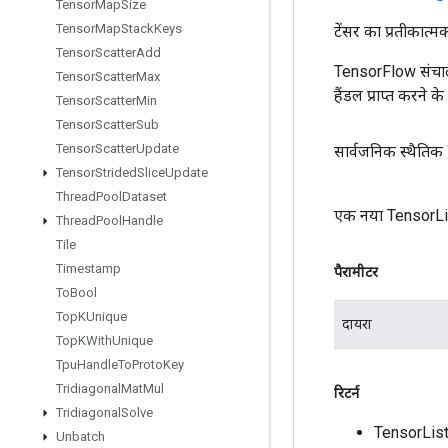
Tensor
Map
Size
Tensor
Map
Stack
Keys
टेंसर का प्रतीकात्म
Tensor
Scatter
Add
TensorFlow संचाल
Tensor
Scatter
Max
हैंडल प्राप्त करने 
Tensor
Scatter
Min
Tensor
Scatter
Sub
Tensor
Scatter
Update
सार्वजनिक स्थैतिक
Tensor
Strided
Slice
Update
Thread
Pool
Dataset
एक नया TensorLi
Thread
Pool
Handle
Tile
Timestamp
पैरामीटर
To
Bool
Top
KUnique
दायरा
Top
KWith
Unique
Tpu
Handle
To
Proto
Key
Tridiagonal
Mat
Mul
रिटर्न
Tridiagonal
Solve
TensorLis
Unbatch