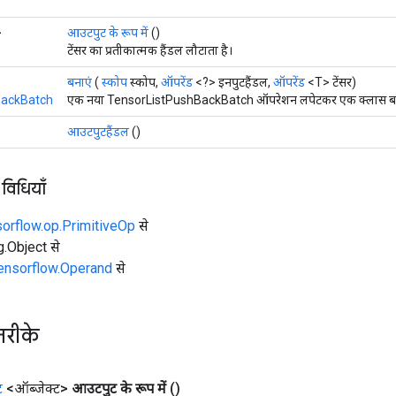
>
आउटपुट के रूप में
()
टेंसर का प्रतीकात्मक हैंडल लौटाता है।
बनाएं
(
स्कोप
स्कोप,
ऑपरेंड
<?> इनपुटहैंडल,
ऑपरेंड
<T> टेंसर)
BackBatch
एक नया TensorListPushBackBatch ऑपरेशन लपेटकर एक क्लास बनाने
आउटपुटहैंडल
()
 विधियाँ
sorflow.op.PrimitiveOp
से
ng.Object से
tensorflow.Operand
से
तरीके
ट
<ऑब्जेक्ट>
आउटपुट के रूप में
()