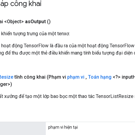
áp công khai
i <Object>
as
Output
()
 khiển tượng trưng của một tenxơ.
 hoạt động TensorFlow là đầu ra của một hoạt động TensorFlow
 để thu được một thẻ điều khiển mang tính biểu tượng đại diện c
Resize
tĩnh công khai
(Phạm vi
phạm vi
,
Toán hạng
<?> input
ger>)
t xưởng để tạo một lớp bao bọc một thao tác TensorListResize 
phạm vi hiện tại