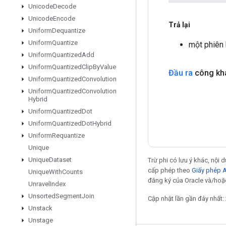
Unicode
Decode
Unicode
Encode
Trả lại
Uniform
Dequantize
Uniform
Quantize
một phiên
Uniform
Quantized
Add
Uniform
Quantized
Clip
By
Value
Đầu ra
công kha
Uniform
Quantized
Convolution
Uniform
Quantized
Convolution
Hybrid
Uniform
Quantized
Dot
Uniform
Quantized
Dot
Hybrid
Uniform
Requantize
Unique
Unique
Dataset
Trừ phi có lưu ý khác, nội
cấp phép theo
Giấy phép 
Unique
With
Counts
đăng ký của Oracle và/hoặc
Unravel
Index
Unsorted
Segment
Join
Cập nhật lần gần đây nhất:
Unstack
Unstage