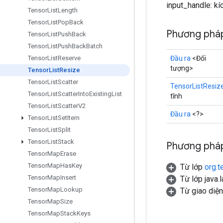
input_handle: kí
Tensor
List
Length
Tensor
List
Pop
Back
Phương pháp
Tensor
List
Push
Back
Tensor
List
Push
Back
Batch
Đầu ra
<Đối
Tensor
List
Reserve
tượng>
Tensor
List
Resize
Tensor
List
Scatter
TensorListResiz
Tensor
List
Scatter
Into
Existing
List
tĩnh
Tensor
List
Scatter
V2
Đầu ra
<?>
Tensor
List
Set
Item
Tensor
List
Split
Tensor
List
Stack
Phương pháp
Tensor
Map
Erase
Tensor
Map
Has
Key
Từ lớp
org.t
Tensor
Map
Insert
Từ lớp java.
Tensor
Map
Lookup
Từ giao diệ
Tensor
Map
Size
Tensor
Map
Stack
Keys