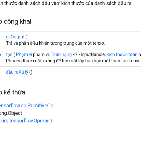
ch thước danh sách đầu vào: kích thước của danh sách đầu ra
 công khai
asOutput
()
Trả về phần điều khiển tượng trưng của một tenxơ.
e
tạo
(
Phạm vi
phạm vi,
Toán hạng
<?> inputHandle,
Kích thước toán
h
Phương thức xuất xưởng để tạo một lớp bao bọc một thao tác Tensor
đầu raXử lý
()
 kế thừa
ensorflow.op.PrimitiveOp
lang.Object
n
org.tensorflow.Operand