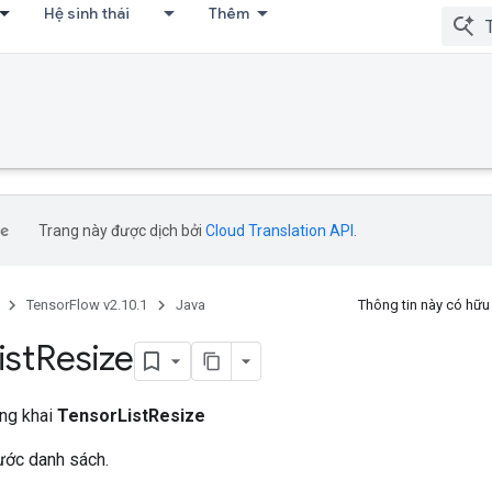
Hệ sinh thái
Thêm
Trang này được dịch bởi
Cloud Translation API
.
TensorFlow v2.10.1
Java
Thông tin này có hữ
ist
Resize
ông khai
TensorListResize
ước danh sách.