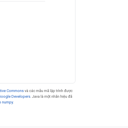
eative Commons
và các mẫu mã lập trình được
 Google Developers
. Java là một nhãn hiệu đã
p numpy
.