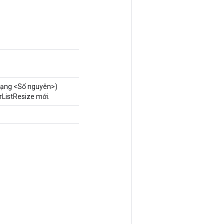
ạng <Số nguyên>)
ListResize mới.