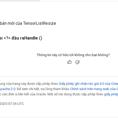
 bản mới của TensorListResize
i <?>
đầu ra
Handle
()
Thông tin này có hữu ích không cho bạn không?
 dung của trang này được cấp phép theo
Giấy phép ghi nhận tác giả 4.0 của Cr
Apache 2.0
. Để xem chi tiết, vui lòng tham khảo
Chính sách trên trang web của
 các đơn vị liên kết của Oracle. Một số nội dung được cấp phép theo
giấy phé
 2025-07-26 UTC.