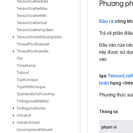
Phương ph
Tensor
Scatter
Add
Tensor
Scatter
Max
Tensor
Scatter
Min
Đầu ra
công kha
Tensor
Scatter
Sub
Tensor
Scatter
Update
Trả về phần điều
Tensor
Strided
Slice
Update
Thread
Pool
Dataset
Đầu vào của các
Thread
Pool
Handle
này được sử dụng
Tile
vào.
Timestamp
To
Bool
tạo
Tensor
List
Top
KUnique
toán
hạng <Inte
Top
KWith
Unique
Tpu
Handle
To
Proto
Key
Phương thức xuấ
Tridiagonal
Mat
Mul
Tridiagonal
Solve
Thông số
Unbatch
Unbatch
Grad
phạm vi
Uncompress
Element