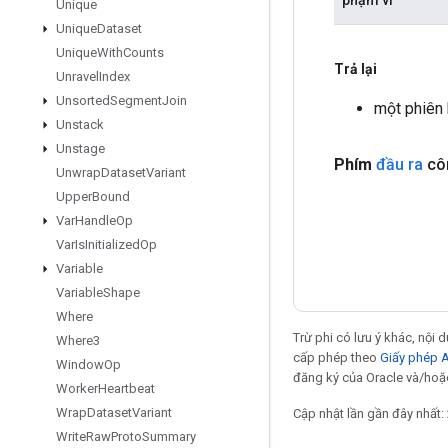
Unique
Unique
Dataset
Unique
With
Counts
Trả lại
Unravel
Index
Unsorted
Segment
Join
một phiên
Unstack
Unstage
Phím
đầu ra
côn
Unwrap
Dataset
Variant
Upper
Bound
Var
Handle
Op
Var
Is
Initialized
Op
Variable
Variable
Shape
Where
Trừ phi có lưu ý khác, nội
Where3
cấp phép theo
Giấy phép 
Window
Op
đăng ký của Oracle và/hoặc
Worker
Heartbeat
Wrap
Dataset
Variant
Cập nhật lần gần đây nhất:
Write
Raw
Proto
Summary