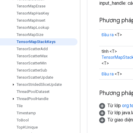
input_handle: cá
Tensor
Map
Erase
Tensor
Map
Has
Key
Phương pháp
Tensor
Map
Insert
Tensor
Map
Lookup
Đầu ra
<T>
Tensor
Map
Size
Tensor
Map
Stack
Keys
Tensor
Scatter
Add
tĩnh <T>
Tensor
Scatter
Max
TensorMapStac
<T>
Tensor
Scatter
Min
Tensor
Scatter
Sub
Đầu ra
<T>
Tensor
Scatter
Update
Tensor
Strided
Slice
Update
Phương pháp
Thread
Pool
Dataset
Thread
Pool
Handle
Từ lớp
org.t
Tile
Từ lớp java.
Timestamp
Từ giao diệ
To
Bool
Top
KUnique