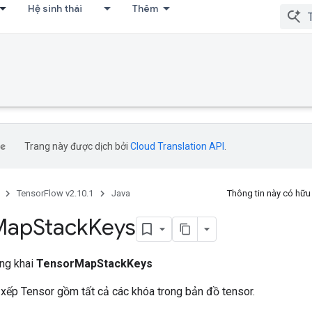
Hệ sinh thái
Thêm
Trang này được dịch bởi
Cloud Translation API
.
TensorFlow v2.10.1
Java
Thông tin này có hữ
Map
Stack
Keys
ông khai
TensorMapStackKeys
 xếp Tensor gồm tất cả các khóa trong bản đồ tensor.