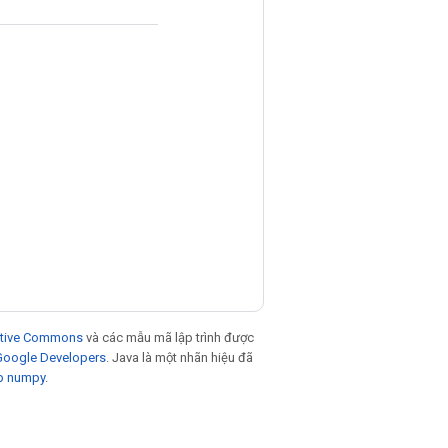
eative Commons
và các mẫu mã lập trình được
 Google Developers
. Java là một nhãn hiệu đã
p numpy
.