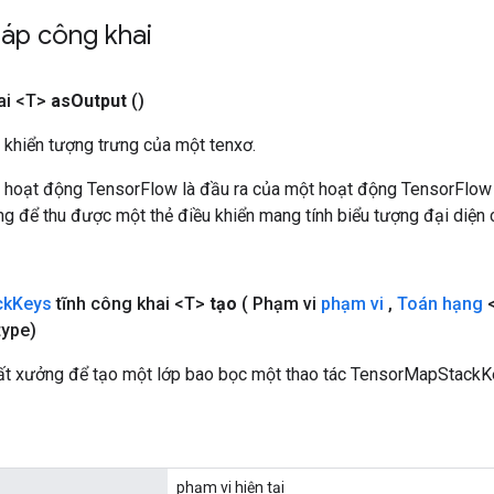
áp công khai
ai <T>
as
Output
()
 khiển tượng trưng của một tenxơ.
 hoạt động TensorFlow là đầu ra của một hoạt động TensorFlow
 để thu được một thẻ điều khiển mang tính biểu tượng đại diện c
ck
Keys
tĩnh công khai <T>
tạo
( Phạm vi
phạm vi
,
Toán hạng
<
type)
t xưởng để tạo một lớp bao bọc một thao tác TensorMapStackK
phạm vi hiện tại