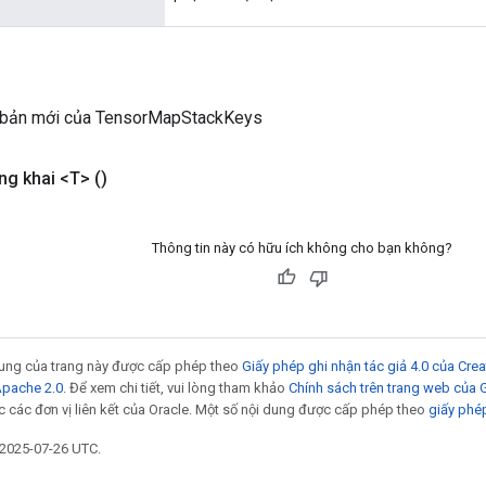
 bản mới của TensorMapStackKeys
g khai <T>
()
Thông tin này có hữu ích không cho bạn không?
 dung của trang này được cấp phép theo
Giấy phép ghi nhận tác giả 4.0 của Cr
Apache 2.0
. Để xem chi tiết, vui lòng tham khảo
Chính sách trên trang web của
 các đơn vị liên kết của Oracle. Một số nội dung được cấp phép theo
giấy phé
 2025-07-26 UTC.