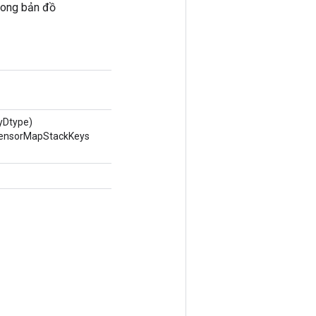
trong bản đồ
yDtype)
 TensorMapStackKeys