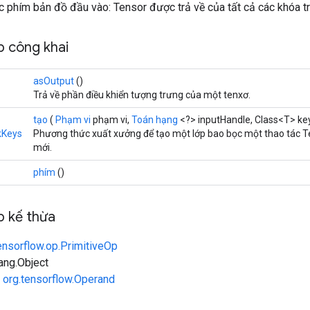
c phím bản đồ đầu vào: Tensor được trả về của tất cả các khóa 
 công khai
asOutput
()
Trả về phần điều khiển tượng trưng của một tenxơ.
tạo
(
Phạm vi
phạm vi,
Toán hạng
<?> inputHandle, Class<T> ke
kKeys
Phương thức xuất xưởng để tạo một lớp bao bọc một thao tác
mới.
phím
()
 kế thừa
ensorflow.op.PrimitiveOp
lang.Object
n
org.tensorflow.Operand