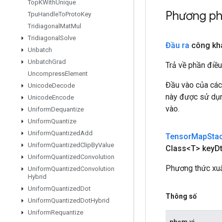
Top
KWith
Unique
Phương ph
Tpu
Handle
To
Proto
Key
Tridiagonal
Mat
Mul
Tridiagonal
Solve
Đầu ra
công kh
Unbatch
Unbatch
Grad
Trả về phần điều
Uncompress
Element
Đầu vào của các
Unicode
Decode
này được sử dụng
Unicode
Encode
vào.
Uniform
Dequantize
Uniform
Quantize
Uniform
Quantized
Add
Tensor
Map
Sta
Uniform
Quantized
Clip
By
Value
Class<T> key
D
Uniform
Quantized
Convolution
Phương thức xuấ
Uniform
Quantized
Convolution
Hybrid
Uniform
Quantized
Dot
Thông số
Uniform
Quantized
Dot
Hybrid
Uniform
Requantize
phạm vi