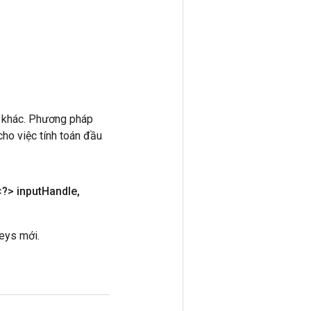
 khác. Phương pháp
ho việc tính toán đầu
?> input
Handle
,
eys mới.