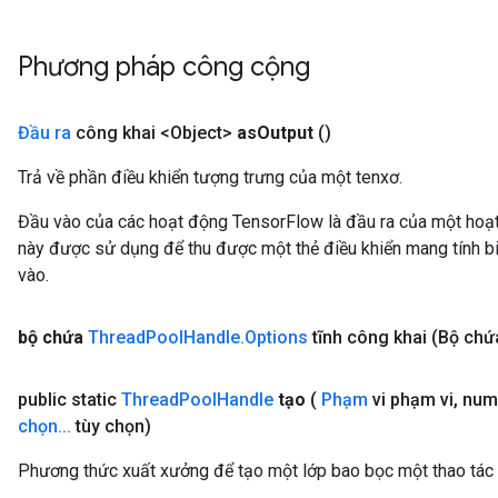
Phương pháp công cộng
Đầu ra
công khai <Object>
as
Output
()
Trả về phần điều khiển tượng trưng của một tenxơ.
Đầu vào của các hoạt động TensorFlow là đầu ra của một ho
này được sử dụng để thu được một thẻ điều khiển mang tính bi
vào.
bộ chứa
Thread
Pool
Handle
.
Options
tĩnh công khai
(Bộ chứ
public static
Thread
Pool
Handle
tạo
(
Phạm
vi phạm vi
,
num
chọn
.
.
.
tùy chọn)
Phương thức xuất xưởng để tạo một lớp bao bọc một thao tác