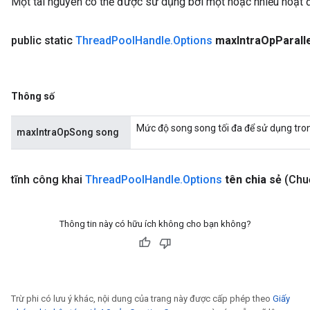
Một tài nguyên có thể được sử dụng bởi một hoặc nhiều hoạt
public static
Thread
Pool
Handle
.
Options
max
Intra
Op
Parall
Thông số
Mức độ song song tối đa để sử dụng tron
maxIntraOpSong song
tĩnh công khai
Thread
Pool
Handle
.
Options
tên chia sẻ
(Chuỗ
Thông tin này có hữu ích không cho bạn không?
Trừ phi có lưu ý khác, nội dung của trang này được cấp phép theo
Giấy