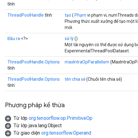
tĩnh
ThreadPoolHandle
tĩnh
tạo
(
Phạm
vi phạm vi, numThreads dài
Phương thức xuất xưởng để tạo một l
mới.
Đầu ra
<?>
xử lý
()
Một tài nguyên có thể được sử dụng b
ExperimentalThreadPoolDataset.
ThreadPoolHandle.Options
maxIntraOpParallelism
(MaxIntraOpPar
tĩnh
ThreadPoolHandle.Options
tên chia sẻ
(Chuỗi tên chia sẻ)
tĩnh
Phương pháp kế thừa
Từ lớp
org.tensorflow.op.PrimitiveOp
Từ lớp java.lang.Object
Từ giao diện
org.tensorflow.Operand