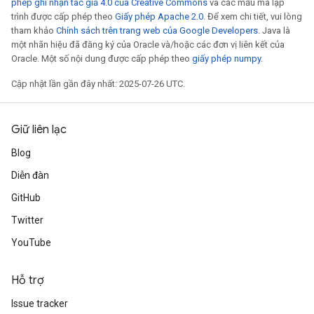
phép ghi nhận tác giả 4.0 của Creative Commons
và các mẫu mã lập
trình được cấp phép theo
Giấy phép Apache 2.0
. Để xem chi tiết, vui lòng
tham khảo
Chính sách trên trang web của Google Developers
. Java là
một nhãn hiệu đã đăng ký của Oracle và/hoặc các đơn vị liên kết của
Oracle. Một số nội dung được cấp phép theo
giấy phép numpy
.
Cập nhật lần gần đây nhất: 2025-07-26 UTC.
Giữ liên lạc
Blog
Diễn đàn
GitHub
Twitter
YouTube
Hỗ trợ
Issue tracker