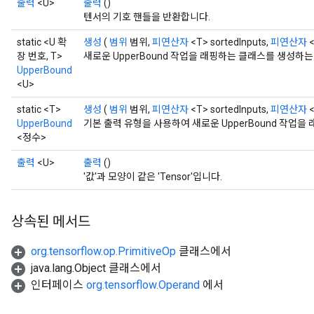
출력
<U>
출력
()
텐서의 기호 핸들을 반환합니다.
static <U 확
생성
(
범위
범위,
피연산자
<T> sortedInputs,
피연산자
<
장 번호, T>
새로운 UpperBound 작업을 래핑하는 클래스를 생성하
UpperBound
<U>
static <T>
생성
(
범위
범위,
피연산자
<T> sortedInputs,
피연산자
<
UpperBound
기본 출력 유형을 사용하여 새로운 UpperBound 작업
<정수>
출력
<U>
출력
()
'값'과 모양이 같은 'Tensor'입니다.
상속된 메서드
org.tensorflow.op.PrimitiveOp
클래스에서
java.lang.Object 클래스에서
인터페이스
org.tensorflow.Operand
에서