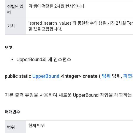
각 행이 정렬된 2차원 텐서입니다.
정렬된 입
력
`sorted_search_values`와 동일한 수의 행을 가진 2차원 Ten
가치
할 값을 포함합니다.
보고
UpperBound의 새 인스턴스
public static
Upper
Bound
<Integer>
create
(
범위
범위
,
피연
기본 출력 유형을 사용하여 새로운 UpperBound 작업을 래핑
매개변수
현재 범위
범위