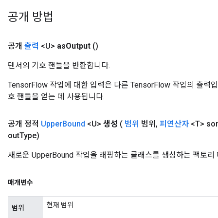
공개 방법
공개
출력
<U>
as
Output
()
텐서의 기호 핸들을 반환합니다.
TensorFlow 작업에 대한 입력은 다른 TensorFlow 작업의 
호 핸들을 얻는 데 사용됩니다.
공개 정적
Upper
Bound
<U>
생성
(
범위
범위
,
피연산자
<T> sor
out
Type)
새로운 UpperBound 작업을 래핑하는 클래스를 생성하는 팩토리
매개변수
현재 범위
범위