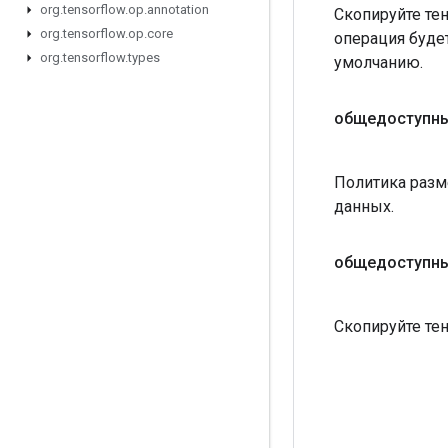
org
.
tensorflow
.
op
.
annotation
Скопируйте те
org
.
tensorflow
.
op
.
core
операция буде
org
.
tensorflow
.
types
умолчанию.
общедоступны
Политика разме
данных.
общедоступны
Скопируйте те