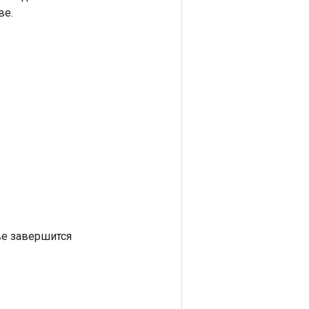
ве.
ве завершится