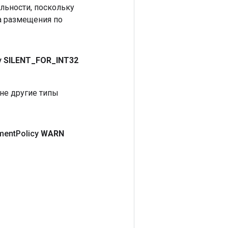
льности, поскольку
а размещения по
y
SILENT
_
FOR
_
INT32
 не другие типы
ment
Policy
WARN