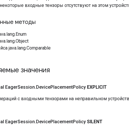
 некоторые входные тензоры отсутствуют на этом устройст
нные методы
ava.lang.Enum
va.lang.Object
са java.lang.Comparable
яемые значения
nal Eager
Session
.
Device
Placement
Policy
EXPLICIT
ераций с входными тензорами на неправильном устройст
nal Eager
Session
.
Device
Placement
Policy
SILENT