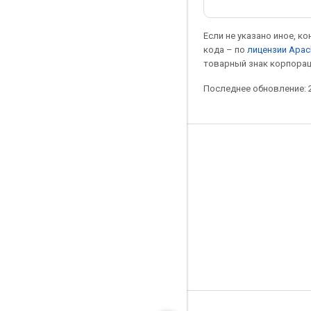
Если не указано иное, к
кода – по
лицензии Apac
товарный знак корпорац
Последнее обновление: 2
Мы в социальных сетях
Блог
Форум
GitHub
Twitter
YouTube