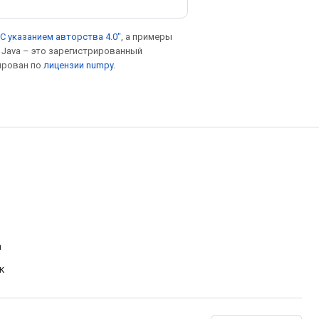
С указанием авторства 4.0"
, а примеры
. Java – это зарегистрированный
ирован по
лицензии numpy
.
а
к