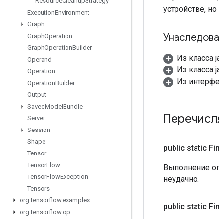
Resource
Cleanup
Strategy
устройстве, но
Execution
Environment
Graph
Унаследова
Graph
Operation
Graph
Operation
Builder
Из класса j
Operand
Из класса ja
Operation
Из интерфей
Operation
Builder
Output
Saved
Model
Bundle
Перечисл
Server
Session
Shape
public static Fi
Tensor
Tensor
Flow
Выполнение оп
Tensor
Flow
Exception
неудачно.
Tensors
org
.
tensorflow
.
examples
public static Fi
org
.
tensorflow
.
op