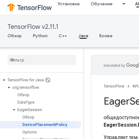
Установка
Обучение
AP
TensorFlow v2.11.1
Обзор
Python
C++
Java
Более
Tensor
Flow for Java
TensorFlow
API
org
.
tensorflow
Обзор
Eager
S
Data
Type
Eager
Session
общедоступное
Обзор
EagerSession.
Device
Placement
Policy
Options
Управляет тем