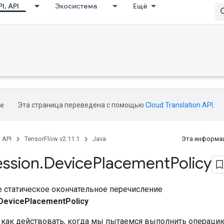
I, API
Экосистема
Ещё
Эта страница переведена с помощью
Cloud Translation API
.
, API
TensorFlow v2.11.1
Java
Эта информац
ession
.
Device
Placement
Policy
 статическое окончательное перечисление
DevicePlacementPolicy
, как действовать, когда мы пытаемся выполнить операци