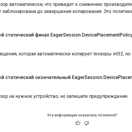
нзор автоматически, что приведет к снижению производите
т заблокирована до завершения копирования. Это политик
й статический финал Eager
Session
.
Device
Placement
Polic
щения, которая автоматически копирует тензоры int32, но
й статический окончательный Eager
Session
.
Device
Place
нзор на нужное устройство, но запишите предупреждение.
Эта информация оказалась полезной?