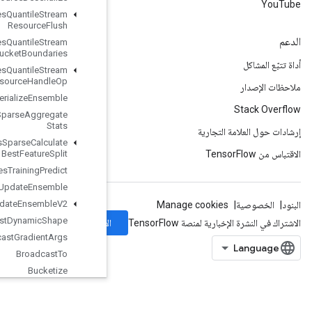
Boosted
Trees
Quantile
Stream
Resource
Flush
Boosted
Trees
Quantile
Stream
Resource
Get
Bucket
Boundaries
Boosted
Trees
Quantile
Stream
Resource
Handle
Op
Boosted
Trees
Serialize
Ensemble
Boosted
Trees
Sparse
Aggregate
Stats
Boosted
Trees
Sparse
Calculate
Best
Feature
Split
Boosted
Trees
Training
Predict
Boosted
Trees
Update
Ensemble
Boosted
Trees
Update
Ensemble
V2
Broadcast
Dynamic
Shape
الاشتراك
Broadcast
Gradient
Args
Broadcast
To
Bucketize
CSRSparse
Matrix
Components
CSRSparse
Matrix
To
Dense