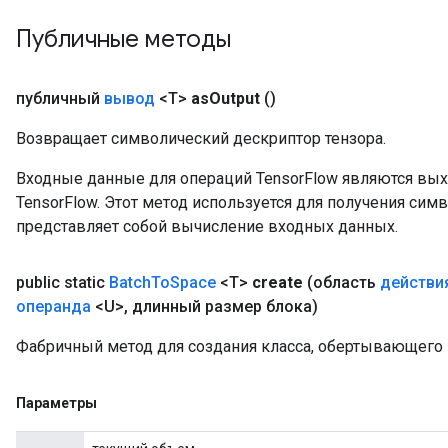
Публичные методы
Flush
публичный
вывод
<T>
as
Output
()
Возвращает символический дескриптор тензора.
eHandleOp
Входные данные для операций TensorFlow являются вы
TensorFlow. Этот метод используется для получения сим
представляет собой вычисление входных данных.
ureSplit
public static
Batch
To
Space
<T>
create
(область
действи
операнда
<U>
,
длинный размер блока)
Фабричный метод для создания класса, обертывающего 
Параметры