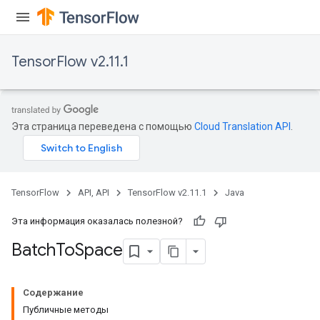
TensorFlow v2.11.1
Эта страница переведена с помощью
Cloud Translation API
.
TensorFlow
API, API
TensorFlow v2.11.1
Java
Эта информация оказалась полезной?
Batch
To
Space
Содержание
Публичные методы