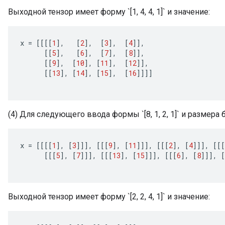
Выходной тензор имеет форму `[1, 4, 4, 1]` и значение:
x
=
[[[[
1
]
,
[
2
]
,
[
3
]
,
[
4
]]
,
[[
5
]
,
[
6
]
,
[
7
]
,
[
8
]]
,
[[
9
]
,
[
10
]
,
[
11
]
,
[
12
]]
,
[[
13
]
,
[
14
]
,
[
15
]
,
[
16
]]]]
(4) Для следующего ввода формы `[8, 1, 2, 1]` и размера б
x
=
[[[[
1
]
,
[
3
]]]
,
[[[
9
]
,
[
11
]]]
,
[[[
2
]
,
[
4
]]]
,
[[[
[[[
5
]
,
[
7
]]]
,
[[[
13
]
,
[
15
]]]
,
[[[
6
]
,
[
8
]]]
,
[
Выходной тензор имеет форму `[2, 2, 4, 1]` и значение: