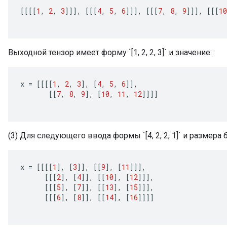
[[[[
1
,
2
,
3
]]]
,
[[[
4
,
5
,
6
]]]
,
[[[
7
,
8
,
9
]]]
,
[[[
10
Выходной тензор имеет форму `[1, 2, 2, 3]` и значение:
x
=
[[[[
1
,
2
,
3
]
,
[
4
,
5
,
6
]]
,
[[
7
,
8
,
9
]
,
[
10
,
11
,
12
]]]]
(3) Для следующего ввода формы `[4, 2, 2, 1]` и размера б
x
=
[[[[
1
]
,
[
3
]]
,
[[
9
]
,
[
11
]]]
,
[[[
2
]
,
[
4
]]
,
[[
10
]
,
[
12
]]]
,
[[[
5
]
,
[
7
]]
,
[[
13
]
,
[
15
]]]
,
[[[
6
]
,
[
8
]]
,
[[
14
]
,
[
16
]]]]