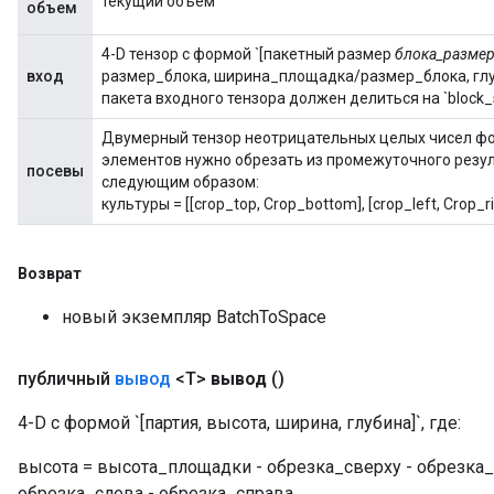
текущий объем
объем
4-D тензор с формой `[пакетный размер
блока_размер
вход
размер_блока, ширина_площадка/размер_блока, глуб
пакета входного тензора должен делиться на `block_si
Двумерный тензор неотрицательных целых чисел форм
элементов нужно обрезать из промежуточного резу
посевы
следующим образом:
культуры = [[crop_top, Crop_bottom], [crop_left, Crop_ri
Возврат
новый экземпляр BatchToSpace
публичный
вывод
<T>
вывод
()
4-D с формой `[партия, высота, ширина, глубина]`, где:
высота = высота_площадки - обрезка_сверху - обрезка
обрезка_слева - обрезка_справа