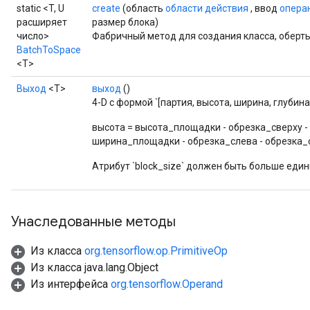
t
static <T, U
create
(область
области действия
, ввод
опера
расширяет
размер блока)
число>
Фабричный метод для создания класса, обер
BatchToSpace
<T>
Выход
<Т>
выход
()
4-D с формой `[партия, высота, ширина, глубина]
source
высота = высота_площадки - обрезка_сверху -
ширина_площадки - обрезка_слева - обрезка_
leOp
Атрибут `block_size` должен быть больше еди
Унаследованные методы
Из класса
org.tensorflow.op.PrimitiveOp
Из класса java.lang.Object
Из интерфейса
org.tensorflow.Operand