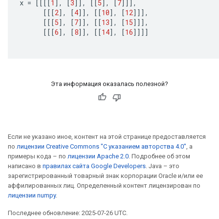
x
=
[[[[
1
]
,
[
3
]]
,
[[
5
]
,
[
7
]]]
,
[[[
2
]
,
[
4
]]
,
[[
10
]
,
[
12
]]]
,
[[[
5
]
,
[
7
]]
,
[[
13
]
,
[
15
]]]
,
[[[
6
]
,
[
8
]]
,
[[
14
]
,
[
16
]]]]
Эта информация оказалась полезной?
Если не указано иное, контент на этой странице предоставляется
по
лицензии Creative Commons "С указанием авторства 4.0"
, а
примеры кода – по
лицензии Apache 2.0
. Подробнее об этом
написано в
правилах сайта Google Developers
. Java – это
зарегистрированный товарный знак корпорации Oracle и/или ее
аффилированных лиц. Определенный контент лицензирован по
лицензии numpy
.
ryTensorBatch
Последнее обновление: 2025-07-26 UTC.