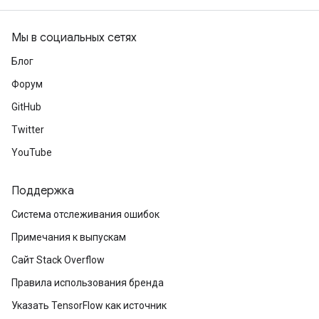
dTensorBatch
Мы в социальных сетях
Блог
Форум
GitHub
Twitter
YouTube
rBatch
Поддержка
Система отслеживания ошибок
Batch
Примечания к выпускам
Сайт Stack Overflow
atch
Правила использования бренда
Указать TensorFlow как источник