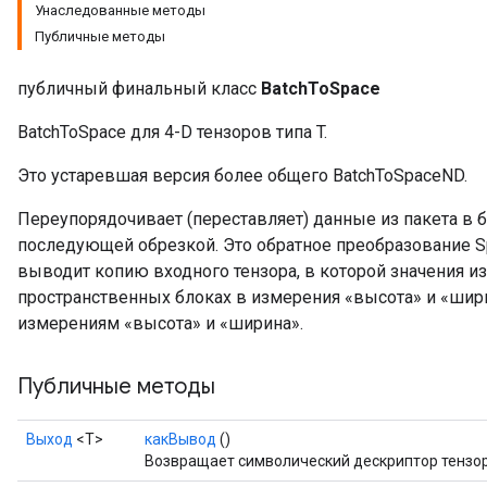
Унаследованные методы
Публичные методы
публичный финальный класс
BatchToSpace
BatchToSpace для 4-D тензоров типа T.
Это устаревшая версия более общего BatchToSpaceND.
Переупорядочивает (переставляет) данные из пакета в 
последующей обрезкой. Это обратное преобразование Sp
выводит копию входного тензора, в которой значения и
пространственных блоках в измерения «высота» и «шир
измерениям «высота» и «ширина».
Публичные методы
Выход
<Т>
какВывод
()
Возвращает символический дескриптор тензор