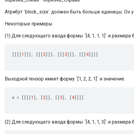
Атрибут `block_size` должен быть больше единицы. Он 
Некоторые примеры:
(1) Для следующего ввода формы `[4, 1, 1, 1]` и размера б
[[[[
1
]]]
,
[[[
2
]]]
,
[[[
3
]]]
,
[[[
4
]]]]
Выходной тензор имеет форму `[1, 2, 2, 1]` и значение:
x
=
[[[[
1
]
,
[
2
]]
,
[[
3
]
,
[
4
]]]]
(2) Для следующего ввода формы `[4, 1, 1, 3]` и размера б