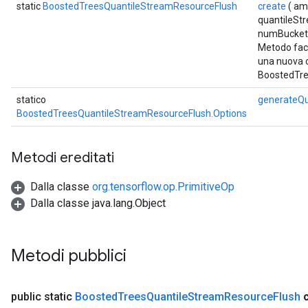
static
BoostedTreesQuantileStreamResourceFlush
create
( am
quantileSt
numBucket
Metodo fact
una nuova 
BoostedTre
statico
generateQu
BoostedTreesQuantileStreamResourceFlush.Options
Metodi ereditati
Dalla classe
org.tensorflow.op.PrimitiveOp
Dalla classe java.lang.Object
Metodi pubblici
public static
Boosted
Trees
Quantile
Stream
Resource
Flush