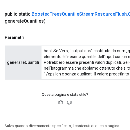
public static
Boosted
Trees
Quantile
Stream
Resource
Flush
.
generate
Quantiles)
Parametri
bool; Se Vero, l'output sarà costituito da num_qua
elemento è l'i-esimo quantile dell'input con un 
generareQuantili
Potrebbero essere presenti valori duplicati. Se F
nell'istogramma che abbiamo ottenuto che si 
1/epsilon e senza duplicati. Il valore predefinito
Questa pagina è stata utile?
Salvo quando diversamente specificato, i contenuti di questa pagina