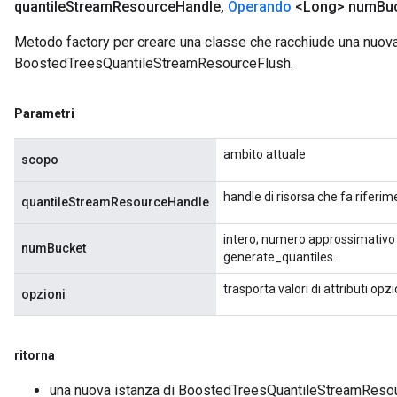
quantile
Stream
Resource
Handle
,
Operando
<Long> num
Bu
Metodo factory per creare una classe che racchiude una nuov
BoostedTreesQuantileStreamResourceFlush.
Parametri
ambito attuale
scopo
handle di risorsa che fa rifer
quantileStreamResourceHandle
intero; numero approssimativo d
numBucket
generate_quantiles.
trasporta valori di attributi opzi
opzioni
ritorna
una nuova istanza di BoostedTreesQuantileStreamReso