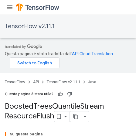
source
TensorFlow v2.11.1
leOp
Questa pagina è stata tradotta dall'
API Cloud Translation
.
TensorFlow
API
TensorFlow v2.11.1
Java
Questa pagina è stata utile?
Boosted
Trees
Quantile
Stream
Resource
Flush
Flush
Su questa pagina