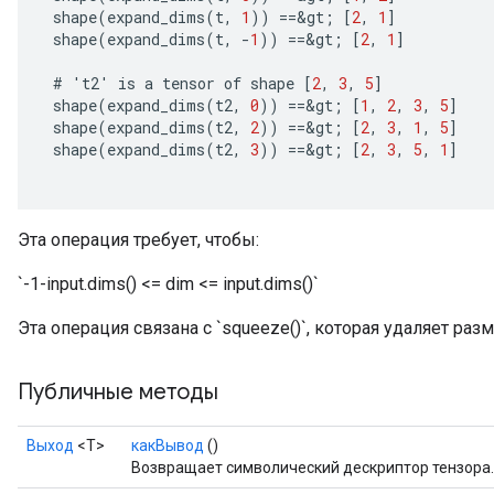
shape
(
expand_dims
(
t
,
1
))
==
&
gt
;
[
2
,
1
]
shape
(
expand_dims
(
t
,
-
1
))
==
&
gt
;
[
2
,
1
]
#
'
t2
'
is
a
tensor
of
shape
[
2
,
3
,
5
]
shape
(
expand_dims
(
t2
,
0
))
==
&
gt
;
[
1
,
2
,
3
,
5
]
shape
(
expand_dims
(
t2
,
2
))
==
&
gt
;
[
2
,
3
,
1
,
5
]
shape
(
expand_dims
(
t2
,
3
))
==
&
gt
;
[
2
,
3
,
5
,
1
]
Эта операция требует, чтобы:
`-1-input.dims() <= dim <= input.dims()`
Эта операция связана с `squeeze()`, которая удаляет ра
Публичные методы
Выход
<Т>
какВывод
()
Возвращает символический дескриптор тензора.