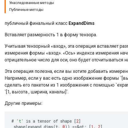
Унаследованные методы
Публичные методы
публичный финальный класс
ExpandDims
Вставляет размерность 1 в форму тензора.
Учитывая тензорный «вход», эта операция вставляет раз
измерения формы «вход». «Ось» индекса измерения начи
отрицательное число для оси, оно будет отсчитываться на
Эта операция полезна, если вы хотите добавить измерен
Например, если у вас есть одно изображение формы `[вы
сделать его пакетом из 1 изображения с помощью `expand
`[1, высота , ширина, каналы]`.
Другие примеры:
#
't'
is
a
tensor
of
shape
[
2
]
shape
(
expand_dims
(
t
,
0
))
==
&
gt
;
[
1
,
2
]