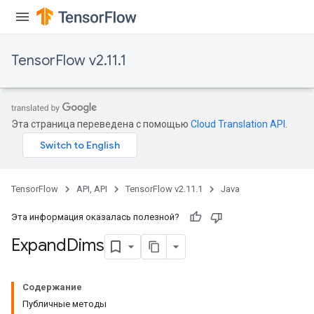
TensorFlow v2.11.1
rBatch
Эта страница переведена с помощью
Cloud Translation API
.
Batch
TensorFlow
API, API
TensorFlow v2.11.1
Java
atch
Эта информация оказалась полезной?
Expand
Dims
Содержание
Публичные методы