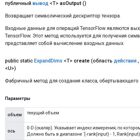
публичный
вывод
<T>
as
Output
()
Возвращает символический дескриптор тензора.
Входные данные для операций TensorFlow являются вы
TensorFlow. Этот метод используется для получения сим
представляет собой вычисление входных данных.
public static
Expand
Dims
<T>
create
(область
действия
,
<U>)
Фабричный метод для создания класса, обертывающего
Параметры
текущий объем
объем
0-D (скаляр). Указывает индекс измерения, по котор
ось
Должно быть в диапазоне `[-rank(input) - 1, Rank(input)]