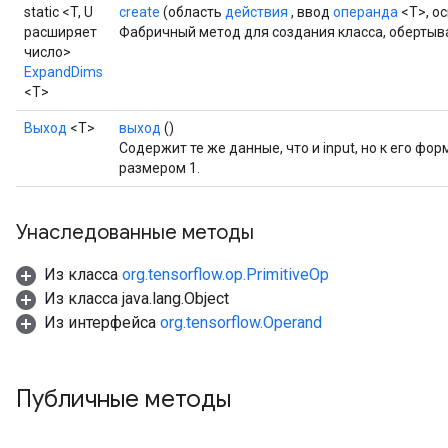
static <T, U
create
(область
действия
, ввод
операнда
<T>, о
расширяет
Фабричный метод для создания класса, оберты
число>
ExpandDims
<T>
Выход
<Т>
выход
()
Содержит те же данные, что и input, но к его ф
размером 1.
Унаследованные методы
Из класса
org.tensorflow.op.PrimitiveOp
Из класса java.lang.Object
Из интерфейса
org.tensorflow.Operand
Публичные методы