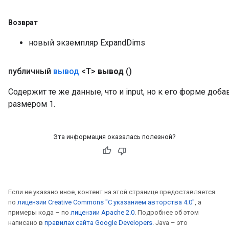
Возврат
новый экземпляр ExpandDims
публичный
вывод
<T>
вывод
()
Содержит те же данные, что и input, но к его форме до
размером 1.
Эта информация оказалась полезной?
rs
mParameters
Если не указано иное, контент на этой странице предоставляется
rs
по
лицензии Creative Commons "С указанием авторства 4.0"
, а
Parameters
примеры кода – по
лицензии Apache 2.0
. Подробнее об этом
написано в
правилах сайта Google Developers
. Java – это