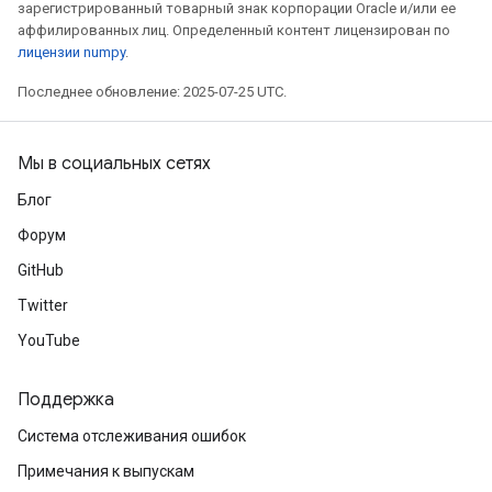
зарегистрированный товарный знак корпорации Oracle и/или ее
rParameters
аффилированных лиц. Определенный контент лицензирован по
Parameters
лицензии numpy
.
ters
Последнее обновление: 2025-07-25 UTC.
arameters
meters
rs
Мы в социальных сетях
tDescentParameters
Блог
Форум
GitHub
Twitter
YouTube
Поддержка
Система отслеживания ошибок
Примечания к выпускам