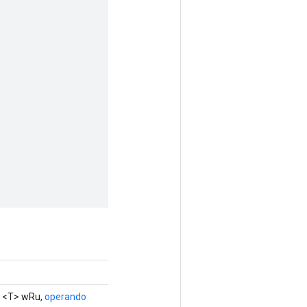
<T> wRu,
operando