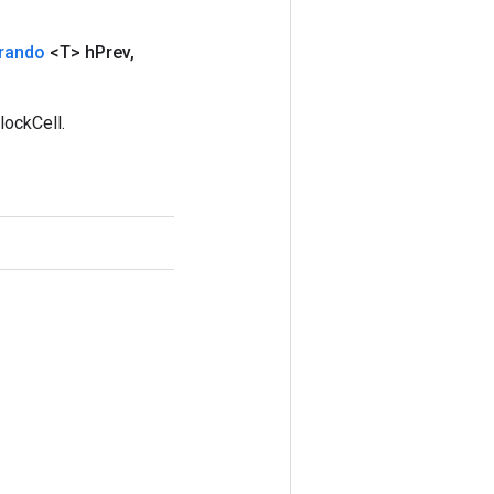
rando
<T> h
Prev
,
lockCell.