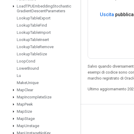
Load
TPUEmbedding
Stochastic
Gradient
Descent
Parameters
Uscita
pubblica
Lookup
Table
Export
Lookup
Table
Find
Lookup
Table
Import
Lookup
Table
Insert
Lookup
Table
Remove
Lookup
Table
Size
Loop
Cond
Salvo quando diversamente 
Lower
Bound
esempi di codice sono con
Lu
marchio registrato di Orac
Make
Unique
Ultimo aggiornamento 202
Map
Clear
Map
Incomplete
Size
Map
Peek
Map
Size
Resta connesso
Map
Stage
Blog
Map
Unstage
Map
Unstage
No
Key