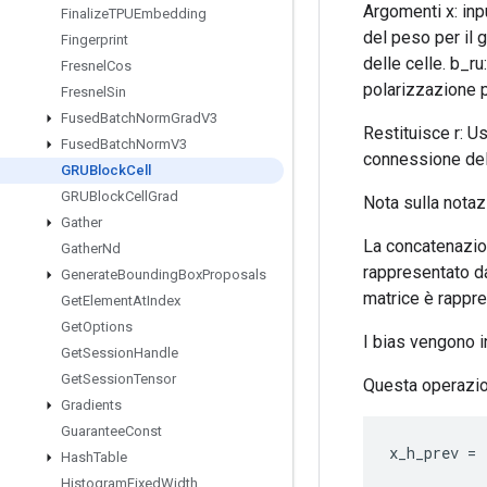
Argomenti x: inp
Finalize
TPUEmbedding
del peso per il 
Fingerprint
delle celle. b_ru
Fresnel
Cos
polarizzazione p
Fresnel
Sin
Fused
Batch
Norm
Grad
V3
Restituisce r: Us
Fused
Batch
Norm
V3
connessione della
GRUBlock
Cell
GRUBlock
Cell
Grad
Nota sulla notazi
Gather
La concatenazion
Gather
Nd
rappresentato da
Generate
Bounding
Box
Proposals
matrice è rappre
Get
Element
At
Index
Get
Options
I bias vengono in
Get
Session
Handle
Get
Session
Tensor
Questa operazio
Gradients
Guarantee
Const
x_h_prev
=
Hash
Table
Histogram
Fixed
Width