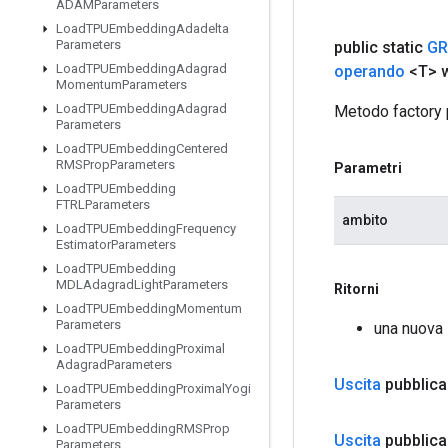
ADAMParameters
Load
TPUEmbedding
Adadelta
Parameters
public static
GR
Load
TPUEmbedding
Adagrad
operando
<T> 
Momentum
Parameters
Load
TPUEmbedding
Adagrad
Metodo factory 
Parameters
Load
TPUEmbedding
Centered
RMSProp
Parameters
Parametri
Load
TPUEmbedding
FTRLParameters
ambito
Load
TPUEmbedding
Frequency
Estimator
Parameters
Load
TPUEmbedding
MDLAdagrad
Light
Parameters
Ritorni
Load
TPUEmbedding
Momentum
Parameters
una nuova 
Load
TPUEmbedding
Proximal
Adagrad
Parameters
Uscita
pubblica
Load
TPUEmbedding
Proximal
Yogi
Parameters
Load
TPUEmbedding
RMSProp
Uscita
pubblica
Parameters