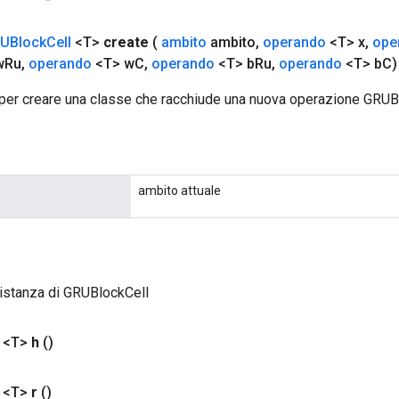
UBlock
Cell
<T>
create
(
ambito
ambito
,
operando
<T> x
,
ope
w
Ru
,
operando
<T> w
C
,
operando
<T> b
Ru
,
operando
<T> b
C)
per creare una classe che racchiude una nuova operazione GRUB
ambito attuale
istanza di GRUBlockCell
 <T>
h
()
 <T>
r
()