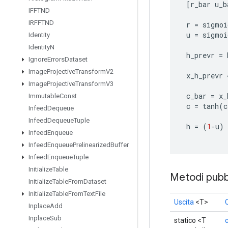
[
r_bar
u_b
IFFTND
IRFFTND
r
=
sigmoi
u
=
sigmoi
Identity
Identity
N
h_prevr
=
Ignore
Errors
Dataset
Image
Projective
Transform
V2
x_h_prevr
Image
Projective
Transform
V3
c_bar
=
x_
Immutable
Const
c
=
tanh
(
c
Infeed
Dequeue
Infeed
Dequeue
Tuple
h
=
(
1
-
u
)
Infeed
Enqueue
Infeed
Enqueue
Prelinearized
Buffer
Infeed
Enqueue
Tuple
Initialize
Table
Metodi pubbl
Initialize
Table
From
Dataset
Initialize
Table
From
Text
File
Uscita
<T>
Inplace
Add
Inplace
Sub
statico <T