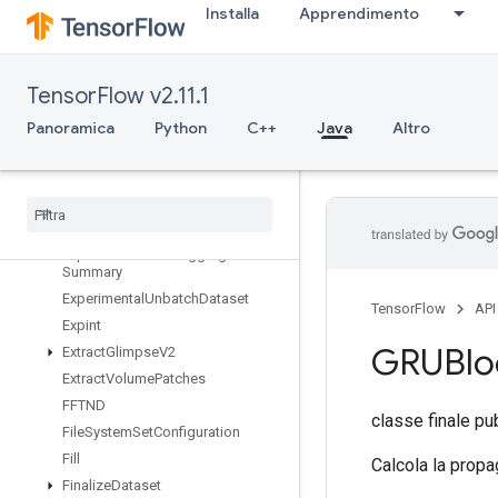
Installa
Apprendimento
taset
ExperimentalRandomDataset
ExperimentalRebatchDataset
TensorFlow v2.11.1
ExperimentalSetStatsAggregator
Dataset
Panoramica
Python
C++
Java
Altro
Experimental
Sliding
Window
Dataset
Experimental
Sql
Dataset
Experimental
Stats
Aggregator
Handle
Experimental
Stats
Aggregator
Summary
Experimental
Unbatch
Dataset
TensorFlow
API
Expint
GRUBlo
Extract
Glimpse
V2
Extract
Volume
Patches
FFTND
classe finale pu
File
System
Set
Configuration
Fill
Calcola la propa
Finalize
Dataset