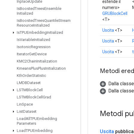
estende il
Inplace
Update
numero>
Is
Boosted
Trees
Ensemble
GRUBlockCell
Initialized
<T>
Is
Boosted
Trees
Quantile
Stream
Resource
Initialized
Uscita
<T>
Is
TPUEmbedding
Initialized
Is
Variable
Initialized
Uscita
<T>
Isotonic
Regression
Uscita
<T>
Iterator
Get
Device
KMC2Chain
Initialization
Kmeans
Plus
Plus
Initialization
Metodi eredi
Kth
Order
Statistic
LMDBDataset
Dalla class
LSTMBlock
Cell
Dalla classe
LSTMBlock
Cell
Grad
Lin
Space
Metodi pu
List
Dataset
Load
All
TPUEmbedding
Parameters
Load
TPUEmbedding
Uscita
pubblica