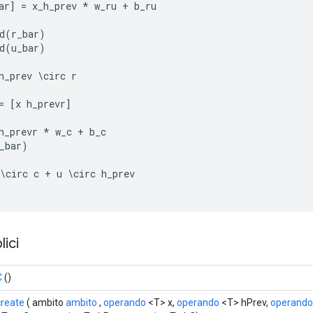
ar
]
=
x_h_prev
*
w_ru
+
b_ru
d
(
r_bar
)
d
(
u_bar
)
h_prev
\
circ
r
=
[
x
h_prevr
]
h_prevr
*
w_c
+
b_c
_bar
)
\
circ
c
+
u
\
circ
h_prev
ici
C
()
create
( ambito
ambito
,
operando
<T> x,
operando
<T> hPrev,
operando