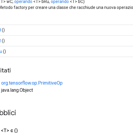
<T> wC,
operando
<T> bRu,
operando
<T> bC)
Metodo factory per creare una classe che racchiude una nuova operazi
H
()
R
()
tu
()
tati
e
org.tensorflow.op.PrimitiveOp
 java.lang.Object
bblici
 <T>
c
()