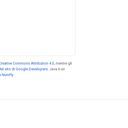
Creative Commons Attribution 4.0
, mentre gli
el sito di Google Developers
. Java è un
za NumPy
.