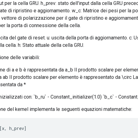
ut per la cella GRU. h_prev: stato dell'input dalla cella GRU prece
gate di ripristino e aggiornamento. w_c: Matrice dei pesi per la p
: vettore di polarizzazione per il gate di ripristino e aggiornament
er la porta di connessione della cella.
cita del gate di reset. u: uscita della porta di aggiornamento. c: U
 cella. h: Stato attuale della cella GRU.
one delle variabili:
e di a e b è rappresentata da a_b Il prodotto scalare per elemen
 ab Il prodotto scalare per elemento è rappresentato da \circ La
sentata da *
izializzati con: `b_ru` - Constant_initializer(1.0) `b_c` - Constant_
ne del kernel implementa le seguenti equazioni matematiche:
[
x
,
h_prev
]