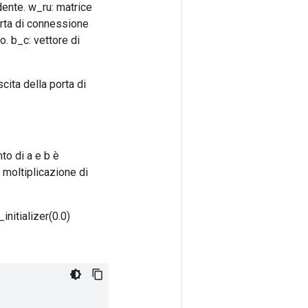
dente. w_ru: matrice
orta di connessione
o. b_c: vettore di
scita della porta di
to di a e b è
 moltiplicazione di
initializer(0.0)