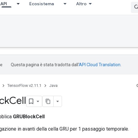
API
Ecosistema
Altro
Questa pagina è stata tradotta dall'
API Cloud Translation
.
TensorFlow v2.11.1
Java
ck
Cell
bblica
GRUBlockCell
gazione in avanti della cella GRU per 1 passaggio temporale.