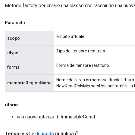
arameters
Metodo factory per creare una classe che racchiude una nuo
meters
rs
Parametri
tDescentParameters
ambito attuale
scopo
Tipo del tensore restituito.
dtype
Forma del tensore restituito.
forma
Nome dell'area di memoria di sola lettura 
memoriaRegionName
NewReadOnlyMemoryRegionFromFile in te
ritorna
una nuova istanza di ImmutableConst
Tensore
<T>
di uscita
pubblica
()