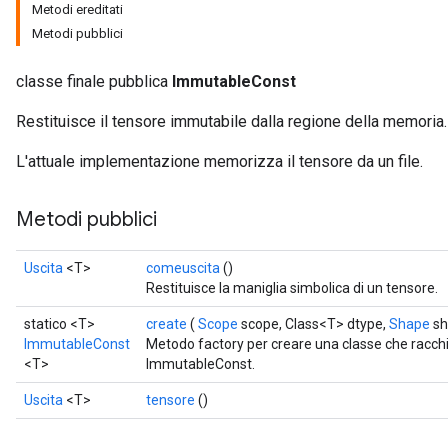
Metodi ereditati
Metodi pubblici
classe finale pubblica
ImmutableConst
Restituisce il tensore immutabile dalla regione della memoria.
L'attuale implementazione memorizza il tensore da un file.
Metodi pubblici
Uscita
<T>
comeuscita
()
Restituisce la maniglia simbolica di un tensore.
statico <T>
create
(
Scope
scope, Class<T> dtype,
Shape
sh
ImmutableConst
Metodo factory per creare una classe che racc
<T>
ImmutableConst.
Uscita
<T>
tensore
()