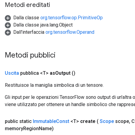
Metodi ereditati
Dalla classe
org.tensorflow.op.PrimitiveOp
Dalla classe java.lang.Object
Dall'interfaccia
org.tensorflow.Operand
Metodi pubblici
Uscita
pubblica <T>
as
Output
()
rs
Restituisce la maniglia simbolica di un tensore.
mParameters
rs
Gli input per le operazioni TensorFlow sono output di un'alt
Parameters
viene utilizzato per ottenere un handle simbolico che rappresent
rParameters
public static
Immutable
Const
<T>
create
(
Scope
scope
,
C
Parameters
memory
Region
Name)
ters