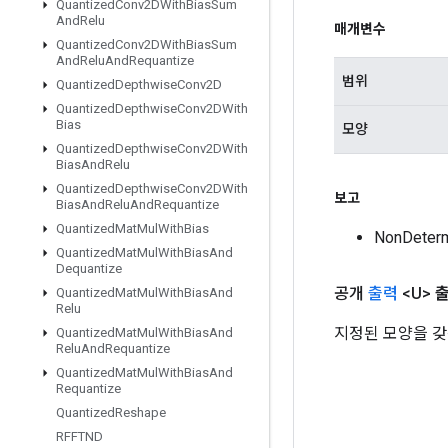
Quantized
Conv2DWith
Bias
Sum
And
Relu
매개변수
Quantized
Conv2DWith
Bias
Sum
And
Relu
And
Requantize
범위
Quantized
Depthwise
Conv2D
Quantized
Depthwise
Conv2DWith
Bias
모양
Quantized
Depthwise
Conv2DWith
Bias
And
Relu
Quantized
Depthwise
Conv2DWith
보고
Bias
And
Relu
And
Requantize
Quantized
Mat
Mul
With
Bias
NonDeter
Quantized
Mat
Mul
With
Bias
And
Dequantize
공개
출력
<U>
Quantized
Mat
Mul
With
Bias
And
Relu
지정된 모양을 갖
Quantized
Mat
Mul
With
Bias
And
Relu
And
Requantize
Quantized
Mat
Mul
With
Bias
And
Requantize
Quantized
Reshape
RFFTND