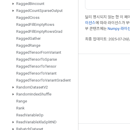
Ragged
Bincount
Ragged
Count
Sparse
Output
달리 명시되지 않는 한 이 
Ragged
Cross
이선스
에 따라 라이선스가 
Ragged
Fill
Empty
Rows
부 콘텐츠에는
Numpy 라이
Ragged
Fill
Empty
Rows
Grad
Ragged
Gather
최종 업데이트: 2025-07-26(
Ragged
Range
Ragged
Tensor
From
Variant
Ragged
Tensor
To
Sparse
최신 소식 확인하기
Ragged
Tensor
To
Tensor
Ragged
Tensor
To
Variant
블로그
Ragged
Tensor
To
Variant
Gradient
포럼
Random
Dataset
V2
GitHub
Random
Index
Shuffle
Range
Twitter
Rank
YouTube
Read
Variable
Op
Read
Variable
Xla
Split
ND
Rebatch
Dataset