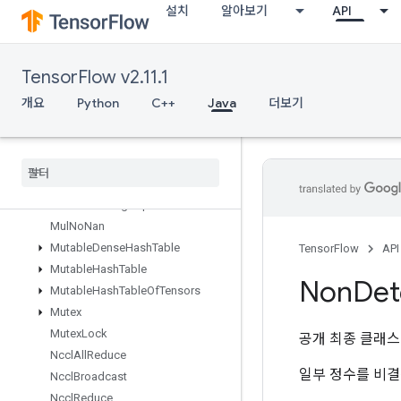
설치
알아보기
API
MatrixSetDiagV2
MatrixSetDiagV3
Max
TensorFlow v2.11.1
MaxIntraOpParallelismDataset
Merge
개요
Python
C++
Java
더보기
MergeDedupData
Min
Mirror
Pad
Mirror
Pad
Grad
Mlir
Passthrough
Op
Mul
No
Nan
Mutable
Dense
Hash
Table
TensorFlow
API
Mutable
Hash
Table
Non
Det
Mutable
Hash
Table
Of
Tensors
Mutex
Mutex
Lock
공개 최종 클래
Nccl
All
Reduce
일부 정수를 비
Nccl
Broadcast
Nccl
Reduce