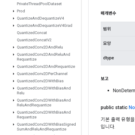
Private
Thread
Pool
Dataset
Prod
매개변수
Quantize
And
Dequantize
V4
Quantize
And
Dequantize
V4Grad
범위
Quantized
Concat
Quantized
Concat
V2
모양
Quantized
Conv2DAnd
Relu
Quantized
Conv2DAnd
Relu
And
dtype
Requantize
Quantized
Conv2DAnd
Requantize
Quantized
Conv2DPer
Channel
보고
Quantized
Conv2DWith
Bias
Quantized
Conv2DWith
Bias
And
NonDeter
Relu
Quantized
Conv2DWith
Bias
And
Relu
And
Requantize
public static
No
Quantized
Conv2DWith
Bias
And
Requantize
기본 출력 유형을 
Quantized
Conv2DWith
Bias
Signed
입니다.
Sum
And
Relu
And
Requantize