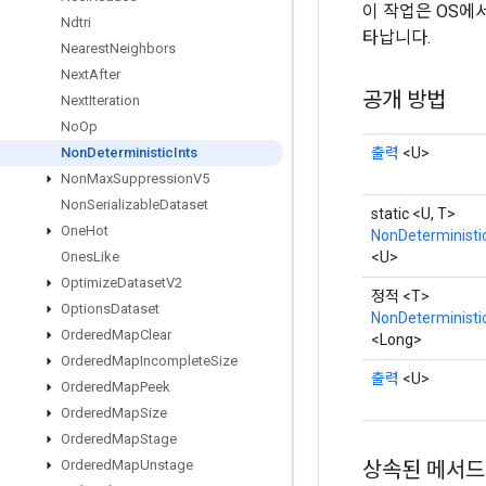
이 작업은 OS에
Ndtri
타납니다.
Nearest
Neighbors
Next
After
공개 방법
Next
Iteration
No
Op
출력
<U>
Non
Deterministic
Ints
Non
Max
Suppression
V5
Non
Serializable
Dataset
static <U, T>
One
Hot
NonDeterministic
<U>
Ones
Like
Optimize
Dataset
V2
정적 <T>
Options
Dataset
NonDeterministic
Ordered
Map
Clear
<Long>
Ordered
Map
Incomplete
Size
출력
<U>
Ordered
Map
Peek
Ordered
Map
Size
Ordered
Map
Stage
상속된 메서드
Ordered
Map
Unstage