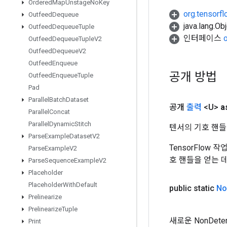
Ordered
Map
Unstage
No
Key
org.tensorfl
Outfeed
Dequeue
java.lang.
Outfeed
Dequeue
Tuple
인터페이스
Outfeed
Dequeue
Tuple
V2
Outfeed
Dequeue
V2
Outfeed
Enqueue
공개 방법
Outfeed
Enqueue
Tuple
Pad
Parallel
Batch
Dataset
공개
출력
<U>
a
Parallel
Concat
Parallel
Dynamic
Stitch
텐서의 기호 핸들
Parse
Example
Dataset
V2
TensorFlow
Parse
Example
V2
호 핸들을 얻는 
Parse
Sequence
Example
V2
Placeholder
Placeholder
With
Default
public static
No
Prelinearize
Prelinearize
Tuple
새로운 NonDet
Print