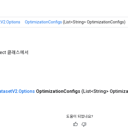
tV2.Options
OptimizationConfigs
(List<String> OptimizationConfigs)
Object 클래스에서
ataset
V2
.
Options
Optimization
Configs
(List<String> Optimiza
도움이 되었나요?