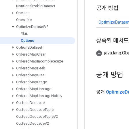
Non
Serializable
Dataset
공개 방법
One
Hot
Ones
Like
OptimizeDatase
Optimize
Dataset
V2
개요
상속된 메서드
Options
Options
Dataset
java.lang.
Ordered
Map
Clear
Ordered
Map
Incomplete
Size
Ordered
Map
Peek
공개 방법
Ordered
Map
Size
Ordered
Map
Stage
Ordered
Map
Unstage
공개
Optimize
D
Ordered
Map
Unstage
No
Key
Outfeed
Dequeue
Outfeed
Dequeue
Tuple
Outfeed
Dequeue
Tuple
V2
Outfeed
Dequeue
V2