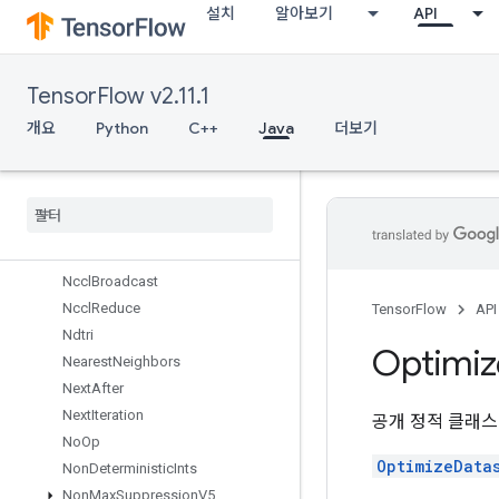
설치
알아보기
API
MirrorPad
MirrorPadGrad
MlirPassthroughOp
TensorFlow v2.11.1
MulNoNan
MutableDenseHashTable
개요
Python
C++
Java
더보기
MutableHashTable
Mutable
Hash
Table
Of
Tensors
Mutex
Mutex
Lock
Nccl
All
Reduce
Nccl
Broadcast
Nccl
Reduce
TensorFlow
API
Ndtri
Optimiz
Nearest
Neighbors
Next
After
Next
Iteration
공개 정적 클래
No
Op
OptimizeData
Non
Deterministic
Ints
Non
Max
Suppression
V5