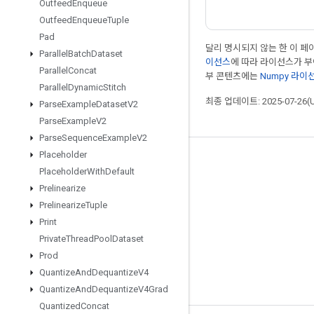
Outfeed
Enqueue
Outfeed
Enqueue
Tuple
Pad
달리 명시되지 않는 한 이 
Parallel
Batch
Dataset
이선스
에 따라 라이선스가 
Parallel
Concat
부 콘텐츠에는
Numpy 라이
Parallel
Dynamic
Stitch
최종 업데이트: 2025-07-26(
Parse
Example
Dataset
V2
Parse
Example
V2
Parse
Sequence
Example
V2
Placeholder
최신 소식 확인하기
Placeholder
With
Default
블로그
Prelinearize
Prelinearize
Tuple
포럼
Print
GitHub
Private
Thread
Pool
Dataset
Twitter
Prod
Quantize
And
Dequantize
V4
YouTube
Quantize
And
Dequantize
V4Grad
Quantized
Concat