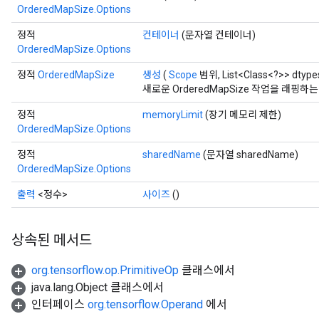
OrderedMapSize.Options
정적
컨테이너
(문자열 컨테이너)
OrderedMapSize.Options
정적
OrderedMapSize
생성
(
Scope
범위, List<Class<?>> dtype
새로운 OrderedMapSize 작업을 래핑
정적
memoryLimit
(장기 메모리 제한)
OrderedMapSize.Options
정적
sharedName
(문자열 sharedName)
OrderedMapSize.Options
ize
출력
<정수>
사이즈
()
상속된 메서드
org.tensorflow.op.PrimitiveOp
클래스에서
Requantize
java.lang.Object 클래스에서
ize
인터페이스
org.tensorflow.Operand
에서
AndReluAndRequantize