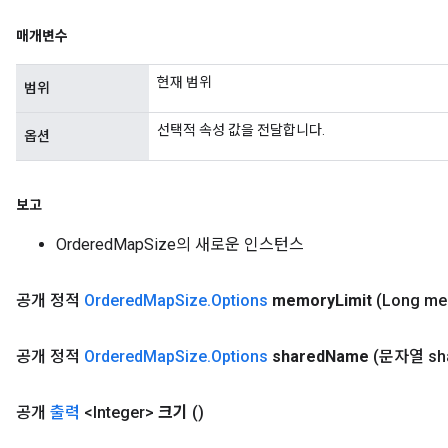
매개변수
현재 범위
범위
선택적 속성 값을 전달합니다.
옵션
보고
OrderedMapSize의 새로운 인스턴스
공개 정적
Ordered
Map
Size
.
Options
memory
Limit
(Long m
공개 정적
Ordered
Map
Size
.
Options
shared
Name
(문자열 sh
공개
출력
<Integer>
크기
()