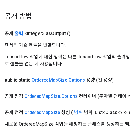
u
uAndRequantize
공개 방법
AndRelu
공개
출력
<Integer>
as
Output
()
AndReluAndRequantize
텐서의 기호 핸들을 반환합니다.
ize
TensorFlow 작업에 대한 입력은 다른 TensorFlow 작업의 
호 핸들을 얻는 데 사용됩니다.
Requantize
ize
public static
Ordered
Map
Size
.
Options
용량
(긴 용량)
공개 정적
Ordered
Map
Size
.
Options
컨테이너
(문자열 컨테이너
공개 정적
Ordered
Map
Size
생성
(
범위
범위
,
List<Class<?>> 
새로운 OrderedMapSize 작업을 래핑하는 클래스를 생성하는 