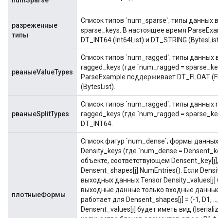
numSparse
Список типов `num_sparse`; типы данных 
разреженные
sparse_keys. В настоящее время ParseExa
типы
DT_INT64 (Int64List) и DT_STRING (BytesList
Список типов `num_ragged`; типы данных 
ragged_keys (где `num_ragged = sparse_key
рваныеValueTypes
ParseExample поддерживает DT_FLOAT (Floa
(BytesList).
Список типов `num_ragged`; типы данных 
рваныеSplitTypes
ragged_keys (где `num_ragged = sparse_ke
DT_INT64.
Список фигур `num_dense`; формы данных
Density_keys (где `num_dense = Densent_ke
объекте, соответствующем Densent_key[j]
Densent_shapes[j].NumEntries(). Если Density
выходных данных Tensor Density_values[j] буд
выходные данные только входные данные,
плотныеФормы
работает для Densent_shapes[j] = (-1, D1, 
Densent_values[j] будет иметь вид (|serializ