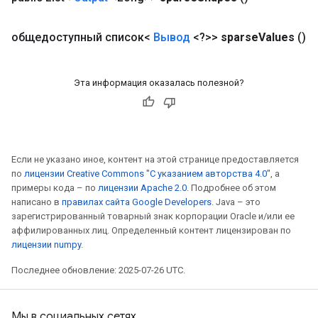
s
atorParameters
общедоступный список<
Вывод
<?>>
sparse
Values
()
ghtParameters
meters
adParameters
Эта информация оказалась полезной?
rameters
eters
ientDescentParameters
Если не указано иное, контент на этой странице предоставляется
по
лицензии Creative Commons "С указанием авторства 4.0"
, а
примеры кода – по
лицензии Apache 2.0
. Подробнее об этом
написано в
правилах сайта Google Developers
. Java – это
зарегистрированный товарный знак корпорации Oracle и/или ее
аффилированных лиц. Определенный контент лицензирован по
лицензии numpy
.
Последнее обновление: 2025-07-26 UTC.
Мы в социальных сетях