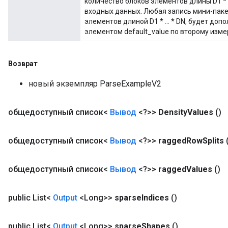
количество блоков элементов длины D1 * ..
входных данных. Любая запись мини-пак
элементов длиной D1 * ... * DN, будет д
элементом default_value по второму изм
Возврат
новый экземпляр ParseExampleV2
общедоступный список<
Вывод
<?>>
Density
Values
()
m
общедоступный список<
Вывод
<?>>
ragged
Row
Splits
общедоступный список<
Вывод
<?>>
ragged
Values
()
rs
eters
ntumParameters
public List<
Output
<Long>>
sparse
Indices
()
ters
ropParameters
public List<
Output
<Long>>
sparse
Shapes
()