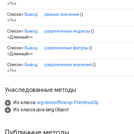
Requantize
<?>>
ize
Список<
Вывод
рваные значения
()
AndReluAndRequantize
<?>>
u
uAndRequantize
Список<
Вывод
разреженные индексы
()
<Длинный>>
Список<
Вывод
разреженные фигуры
()
AndRelu
<Длинный>>
AndReluAndRequantize
Список<
Вывод
разреженные значения
()
<?>>
ize
Requantize
Унаследованные методы
ize
Из класса
org.tensorflow.op.PrimitiveOp
Из класса java.lang.Object
Публичные методы