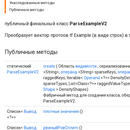
Унаследованные методы
Публичные методы
публичный финальный класс
ParseExampleV2
Преобразует вектор протоов tf.Example (в виде строк) 
Публичные методы
статический
create
( Область
видимости
, сериализован
ParseExampleV2
<String>,
операнд
<String> sparseKeys,
опера
raggedKeys, Iterable<
Operand
<?>> DensityDef
sparseTypes, List<Class<?>> raggedValueTypes,
Shape
> DensityShapes)
Фабричный метод для создания класса, об
ize
ParseExampleV2.
Список<
Вывод
плотные значения
()
<?>>
Список<
Вывод
рваныйРовСплитс
()