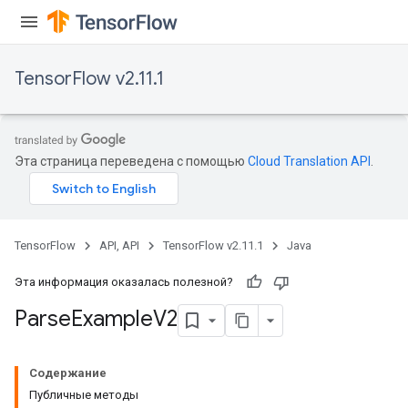
TensorFlow v2.11.1
Эта страница переведена с помощью
Cloud Translation API
.
TensorFlow
API, API
TensorFlow v2.11.1
Java
Эта информация оказалась полезной?
Parse
Example
V2
Содержание
Публичные методы