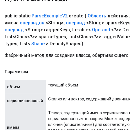
public static
Parse
Example
V2
create
(
Область
действия
,
имена
операндов
<String>
,
операнд
<String> sparse
Key
операнд
<String> ragged
Keys
,
Iterable<
Operand
<?>> Den
List<Class<?>> sparse
Types
,
List<Class<?>> ragged
Value
Types
,
List<
Shape
> Density
Shapes)
Фабричный метод для создания класса, обертывающего
Параметры
текущий объем
объем
Скаляр или вектор, содержащий двоичны
сериализованный
Тензор, содержащий имена сериализованн
сериализованным тензором. Может содер
ключей (описательные) для соответству
имена