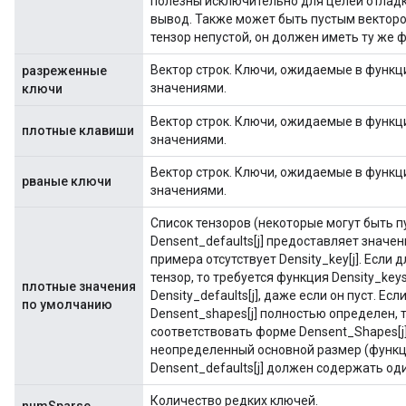
полезны исключительно для целей отладки
вывод. Также может быть пустым вектором
тензор непустой, он должен иметь ту же 
Вектор строк. Ключи, ожидаемые в функц
разреженные
значениями.
ключи
Вектор строк. Ключи, ожидаемые в функц
плотные клавиши
значениями.
Вектор строк. Ключи, ожидаемые в функц
рваные ключи
значениями.
Список тензоров (некоторые могут быть пу
Densent_defaults[j] предоставляет значе
примера отсутствует Density_key[j]. Если д
тензор, то требуется функция Density_keys
плотные значения
Density_defaults[j], даже если он пуст. Если
по умолчанию
Densent_shapes[j] полностью определен, 
соответствовать форме Densent_Shapes[j].
неопределенный основной размер (функц
Densent_defaults[j] должен содержать од
Количество редких ключей.