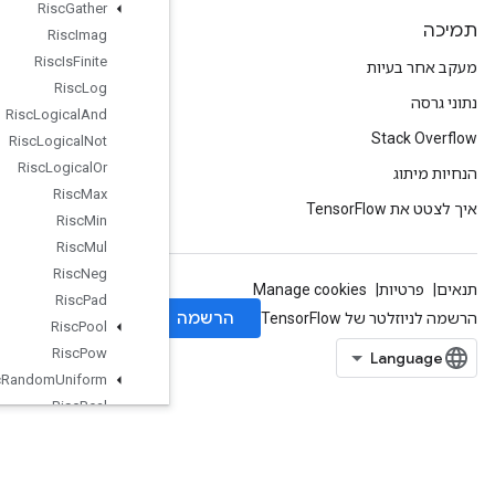
Risc
Gather
Risc
Imag
Risc
Is
Finite
Risc
Log
Risc
Logical
And
Risc
Logical
Not
Risc
Logical
Or
Risc
Max
Risc
Min
Risc
Mul
Risc
Neg
Risc
Pad
Risc
Pool
Risc
Pow
Risc
Random
Uniform
Risc
Real
Risc
Reduce
Risc
Rem
Risc
Reshape