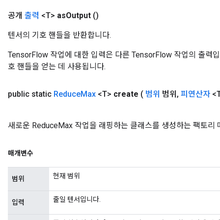
공개
출력
<T>
as
Output
()
텐서의 기호 핸들을 반환합니다.
TensorFlow 작업에 대한 입력은 다른 TensorFlow 작업의 
호 핸들을 얻는 데 사용됩니다.
m
public static
Reduce
Max
<T>
create
(
범위
범위
,
피연산자
<
rs
eters
새로운 ReduceMax 작업을 래핑하는 클래스를 생성하는 팩토리
ntumParameters
ters
매개변수
ropParameters
s
현재 범위
범위
atorParameters
ghtParameters
줄일 텐서입니다.
입력
meters
adParameters