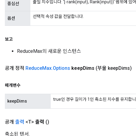
줄일 치수입니다. '[-rank(input), Rank(input))' 범위에 
중심선
rameters
eters
선택적 속성 값을 전달합니다.
옵션
ientDescentParameters
보고
ReduceMax의 새로운 인스턴스
공개 정적
Reduce
Max
.
Options
keep
Dims
(부울 keep
Dims)
매개변수
true인 경우 길이가 1인 축소된 치수를 유지합니
keepDims
공개
출력
<T>
출력
()
축소된 텐서.