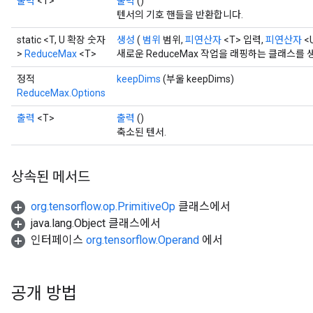
출력
<T>
출력
()
텐서의 기호 핸들을 반환합니다.
static <T, U 확장 숫자
생성
(
범위
범위,
피연산자
<T> 입력,
피연산자
<
>
ReduceMax
<T>
새로운 ReduceMax 작업을 래핑하는 클래스를
정적
keepDims
(부울 keepDims)
ReduceMax.Options
출력
<T>
출력
()
축소된 텐서.
상속된 메서드
org.tensorflow.op.PrimitiveOp
클래스에서
java.lang.Object 클래스에서
인터페이스
org.tensorflow.Operand
에서
공개 방법