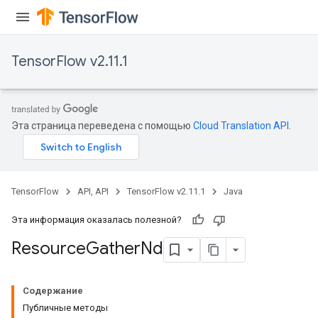
TensorFlow v2.11.1
Эта страница переведена с помощью
Cloud Translation API
.
TensorFlow
API, API
TensorFlow v2.11.1
Java
Эта информация оказалась полезной?
Resource
Gather
Nd
Содержание
Публичные методы