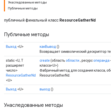
Унаследованные методы
Публичные методы
публичный финальный класс
ResourceGatherNd
Публичные методы
Выход
<U>
какВывод
()
Возвращает символический дескриптор те
static <U, T
create
(область
области
, ресурс
операнда
расширяет
класса<U>)
число>
Фабричный метод для создания класса, 
ResourceGatherNd
ResourceGatherNd.
<U>
m
Выход
<U>
выход
()
Унаследованные методы
rs
eters