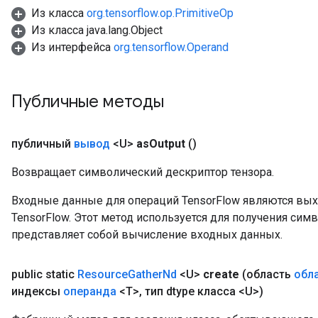
Из класса
org.tensorflow.op.PrimitiveOp
ntumParameters
Из класса java.lang.Object
ters
Из интерфейса
org.tensorflow.Operand
ropParameters
s
atorParameters
Публичные методы
ghtParameters
meters
adParameters
публичный
вывод
<U>
as
Output
()
rameters
eters
Возвращает символический дескриптор тензора.
ientDescentParameters
Входные данные для операций TensorFlow являются вы
TensorFlow. Этот метод используется для получения сим
представляет собой вычисление входных данных.
public static
Resource
Gather
Nd
<U>
create
(область
обл
индексы
операнда
<T>
,
тип dtype класса <U>)