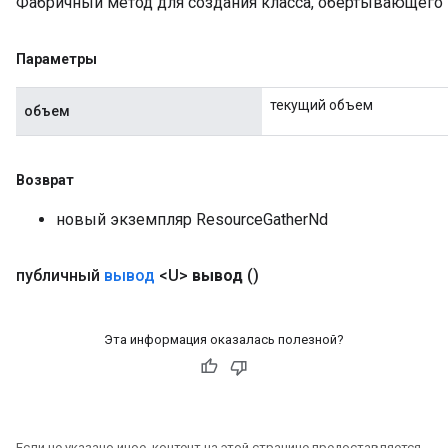
Фабричный метод для создания класса, обертывающего 
Параметры
текущий объем
объем
Возврат
новый экземпляр ResourceGatherNd
публичный
вывод
<U>
вывод
()
Эта информация оказалась полезной?
Если не указано иное, контент на этой странице предоставляется