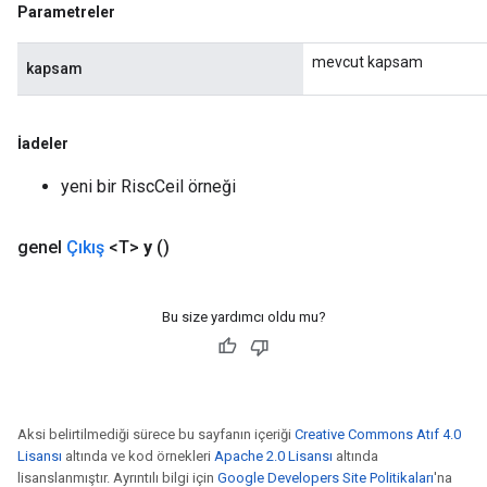
Parametreler
mevcut kapsam
kapsam
İadeler
yeni bir RiscCeil örneği
genel
Çıkış
<T>
y
()
Bu size yardımcı oldu mu?
Aksi belirtilmediği sürece bu sayfanın içeriği
Creative Commons Atıf 4.0
Lisansı
altında ve kod örnekleri
Apache 2.0 Lisansı
altında
lisanslanmıştır. Ayrıntılı bilgi için
Google Developers Site Politikaları
'na