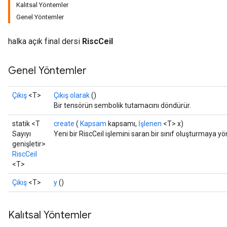
Kalıtsal Yöntemler
Genel Yöntemler
halka açık final dersi
RiscCeil
Genel Yöntemler
Çıkış
<T>
Çıkış olarak
()
Bir tensörün sembolik tutamacını döndürür.
statik <T
create
(
Kapsam
kapsamı,
İşlenen
<T> x)
Sayıyı
Yeni bir RiscCeil işlemini saran bir sınıf oluşturmaya yö
genişletir>
RiscCeil
<T>
Çıkış
<T>
y
()
Kalıtsal Yöntemler