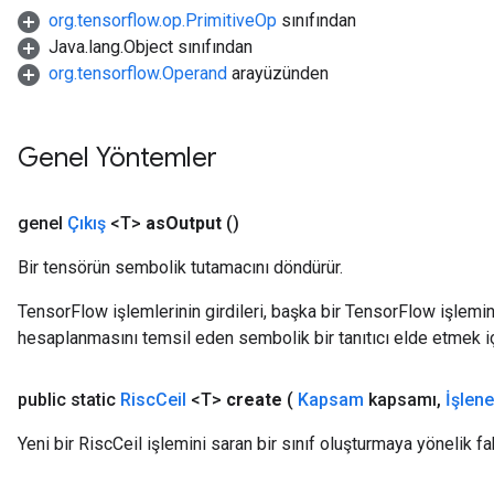
org.tensorflow.op.PrimitiveOp
sınıfından
Java.lang.Object sınıfından
org.tensorflow.Operand
arayüzünden
Genel Yöntemler
genel
Çıkış
<T>
as
Output
()
Bir tensörün sembolik tutamacını döndürür.
TensorFlow işlemlerinin girdileri, başka bir TensorFlow işleminin
hesaplanmasını temsil eden sembolik bir tanıtıcı elde etmek için
public static
Risc
Ceil
<T>
create
(
Kapsam
kapsamı
,
İşlen
Yeni bir RiscCeil işlemini saran bir sınıf oluşturmaya yönelik f