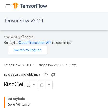
s
atorParameters
ghtParameters
TensorFlow v2.11.1
meters
adParameters
rameters
eters
Bu sayfa,
Cloud Translation API
ile çevrilmiştir.
ientDescentParameters
TensorFlow
API
TensorFlow v2.11.1
Java
Bu size yardımcı oldu mu?
Risc
Ceil
Bu sayfada
Genel Yöntemler