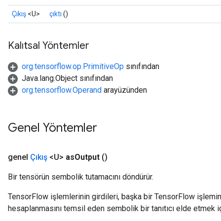
Çıkış
<U>
çıktı
()
Kalıtsal Yöntemler
org.tensorflow.op.PrimitiveOp
sınıfından
Java.lang.Object sınıfından
org.tensorflow.Operand
arayüzünden
Genel Yöntemler
genel
Çıkış
<U>
as
Output
()
Bir tensörün sembolik tutamacını döndürür.
TensorFlow işlemlerinin girdileri, başka bir TensorFlow işleminin
hesaplanmasını temsil eden sembolik bir tanıtıcı elde etmek için