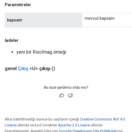
Parametreler
mevcut kapsam
kapsam
İadeler
yeni bir RiscImag örneği
genel
Çıkış
<U>
çıkışı
()
Bu size yardımcı oldu mu?
Aksi belirtilmediği sürece bu sayfanın içeriği
Creative Commons Atıf 4.0
Lisansı
altında ve kod örnekleri
Apache 2.0 Lisansı
altında
lisanslanmıştır. Ayrıntılı bilgi için
Google Developers Site Politikaları
'na