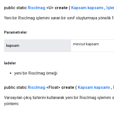
public static
Risc
Imag
<U>
create
(
Kapsam kapsamı
,
İşl
Yeni bir RiscImag işlemini saran bir sınıf oluşturmaya yönelik 
Parametreler
mevcut kapsam
kapsam
İadeler
yeni bir RiscImag örneği
public static
Risc
Imag
<Float>
create
(
Kapsam kapsamı
,
Varsayılan çıkış türlerini kullanarak yeni bir RiscImag işlemini 
yöntemi.