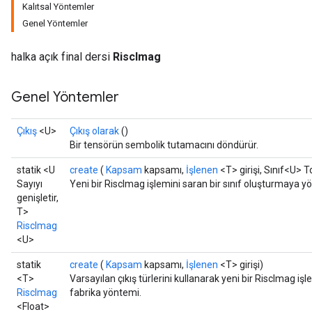
Kalıtsal Yöntemler
Genel Yöntemler
halka açık final dersi
RiscImag
Genel Yöntemler
Çıkış
<U>
Çıkış olarak
()
Bir tensörün sembolik tutamacını döndürür.
statik <U
create
(
Kapsam
kapsamı,
İşlenen
<T> girişi, Sınıf<U> T
Sayıyı
Yeni bir RiscImag işlemini saran bir sınıf oluşturmaya y
genişletir,
T>
RiscImag
<U>
statik
create
(
Kapsam
kapsamı,
İşlenen
<T> girişi)
<T>
Varsayılan çıkış türlerini kullanarak yeni bir RiscImag iş
RiscImag
fabrika yöntemi.
<Float>