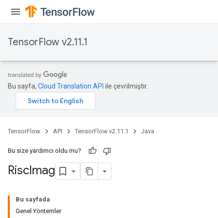
TensorFlow v2.11.1
Bu sayfa,
Cloud Translation API
ile çevrilmiştir.
TensorFlow
API
TensorFlow v2.11.1
Java
Bu size yardımcı oldu mu?
Risc
Imag
Bu sayfada
Genel Yöntemler