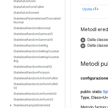
Stateful
Uniform
Stateful
Uniform
Full
Int
Uscita
<T>
Stateful
Uniform
Int
Stateless
Parameterized
Truncated
Normal
Stateless
Random
Binomial
Metodi eredi
Stateless
Random
Gamma
V2
Dalla class
Stateless
Random
Gamma
V3
Dalla classe
Stateless
Random
Get
Alg
Stateless
Random
Get
Key
Counter
Stateless
Random
Get
Key
Counter
Alg
Metodi pu
Stateless
Random
Normal
V2
Stateless
Random
Poisson
configurazion
Stateless
Random
Uniform
Full
Int
Stateless
Random
Uniform
Full
Int
V2
public static
Spl
Stateless
Random
Uniform
Int
V2
Type
,
Class<U> 
Stateless
Random
Uniform
V2
Stateless
Sample
Distorted
Metodo factory 