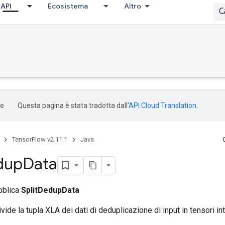
API
Ecosistema
Altro
Questa pagina è stata tradotta dall'
API Cloud Translation
.
TensorFlow v2.11.1
Java
dup
Data
bblica
SplitDedupData
ide la tupla XLA dei dati di deduplicazione di input in tensori int