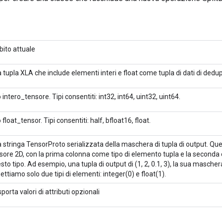
ito attuale
 tupla XLA che include elementi interi e float come tupla di dati di dedup
o intero_tensore. Tipi consentiti: int32, int64, uint32, uint64.
o float_tensor. Tipi consentiti: half, bfloat16, float.
 stringa TensorProto serializzata della maschera di tupla di output. Q
sore 2D, con la prima colonna come tipo di elemento tupla e la seconda
sto tipo. Ad esempio, una tupla di output di (1, 2, 0.1, 3), la sua maschera è [
ettiamo solo due tipi di elementi: integer(0) e float(1).
sporta valori di attributi opzionali