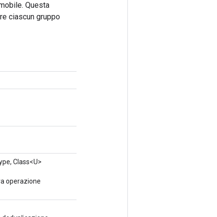
a mobile. Questa
uire ciascun gruppo
Type, Class<U>
va operazione