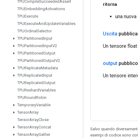
TPUCompile
Succeeded
Assert
ritorna
TPUEmbedding
Activations
una nuova 
TPUExecute
TPUExecute
And
Update
Variables
TPUOrdinal
Selector
Uscita
pubblica
TPUPartitioned
Input
Un tensore float 
TPUPartitioned
Input
V2
TPUPartitioned
Output
TPUPartitioned
Output
V2
output
pubblico
TPUReplicate
Metadata
Un tensore intero
TPUReplicated
Input
TPUReplicated
Output
TPUReshard
Variables
TPURound
Robin
Temporary
Variable
Tensor
Array
Tensor
Array
Close
Tensor
Array
Concat
Salvo quando diversamente 
Tensor
Array
Gather
esempi di codice sono con