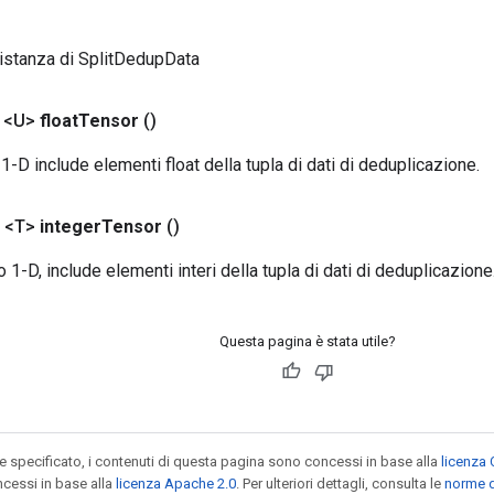
istanza di SplitDedupData
 <U>
float
Tensor
()
1-D include elementi float della tupla di dati di deduplicazione.
 <T>
integer
Tensor
()
 1-D, include elementi interi della tupla di dati di deduplicazione
Questa pagina è stata utile?
specificato, i contenuti di questa pagina sono concessi in base alla
licenza 
cessi in base alla
licenza Apache 2.0
. Per ulteriori dettagli, consulta le
norme d