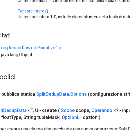
Un tensore float 1-D include elementi float della tupla di dati 
Tensore intero
()
Un tensore intero 1-D, include elementi interi della tupla di dat
tati
e
org.tensorflow.op.PrimitiveOp
 java.lang.Object
bblici
e
pubblica statica
Split
Dedup
Data
.
Options
(configurazione str
it
Dedup
Data
<T
,
U>
create
(
Scope
scope
,
Operando
<?> inp
float
Type
,
String tuple
Mask
,
Opzioni
.
.
.
opzioni)
per creare una classe che racchiude una nuova operazione Spli