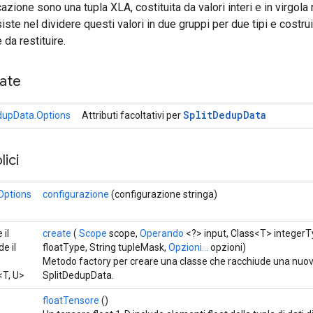
cazione sono una tupla XLA, costituita da valori interi e in virgol
ste nel dividere questi valori in due gruppi per due tipi e costr
da restituire.
cate
Split
Dedup
Data
dupData.Options
Attributi facoltativi per
ici
Options
configurazione
(configurazione stringa)
 il
create
(
Scope
scope,
Operando
<?> input, Class<T> integer
e il
floatType, String tupleMask,
Opzioni...
opzioni)
Metodo factory per creare una classe che racchiude una nuo
T, U>
SplitDedupData.
floatTensore
()