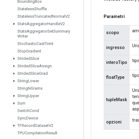
Bounding
Box
Stateless
Shuffle
Parametri
Stateless
Truncated
Normal
V2
Stats
Aggregator
Handle
V2
amb
Stats
Aggregator
Set
Summary
scopo
Writer
Stochastic
Cast
To
Int
Una
ingresso
Stop
Gradient
Strided
Slice
tip
interoTipo
Strided
Slice
Assign
Strided
Slice
Grad
tip
floatType
String
Lower
String
NGrams
Una
String
Upper
ten
tupleMask
que
Sum
asp
Switch
Cond
Sync
Device
tra
opzioni
TFRecord
Dataset
V2
TPUCompilation
Result