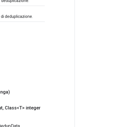
di deduplicazione.
i di deduplicazione.
inga)
ut
,
Class<T> integer
tDedupData.