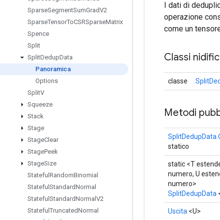
I dati di dedupli
Sparse
Segment
Sum
Grad
V2
operazione consi
Sparse
Tensor
To
CSRSparse
Matrix
come un tensore 
Spence
Split
Classi nidifi
Split
Dedup
Data
Panoramica
classe
SplitDe
Options
Split
V
Squeeze
Metodi pubbl
Stack
Stage
SplitDedupData.
Stage
Clear
statico
Stage
Peek
Stage
Size
static <T estende
numero, U estend
Stateful
Random
Binomial
numero>
Stateful
Standard
Normal
SplitDedupData
<
Stateful
Standard
Normal
V2
Stateful
Truncated
Normal
Uscita
<U>