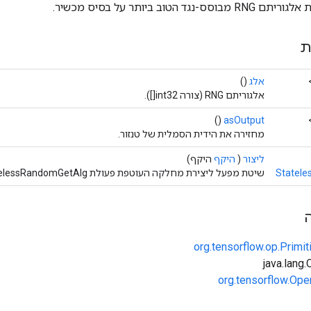
ד הטוב ביותר על בסיס מכשיר.
ת
אלג
()
אלגוריתם RNG (צורה int32[]).
()
asOutput
מחזירה את הידית הסמלית של טנזור.
ליצור
(
היקף
היקף)
Statel
שיטת מפעל ליצירת מחלקה העוטפת פעולת StatelessRandomGetAlg חדשה.
org.tensorflow.op.Primi
org.tensorflow.Ope