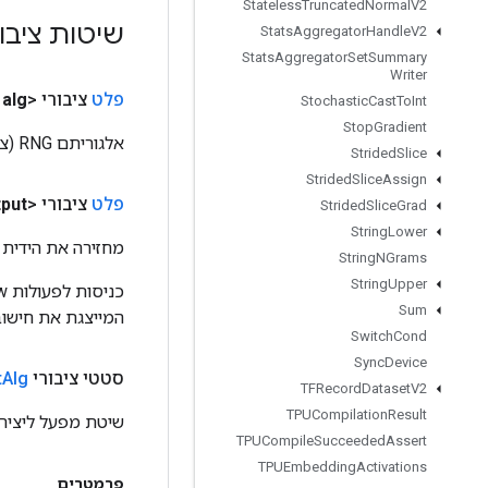
Stateless
Truncated
Normal
V2
שיטות ציבו
Stats
Aggregator
Handle
V2
Stats
Aggregator
Set
Summary
Writer
פלט
ציבורי <Integer>
alg
Stochastic
Cast
To
Int
Stop
Gradient
אלגוריתם RNG (צורה int32[]).
Strided
Slice
Strided
Slice
Assign
פלט
ציבורי <Integer>
put
Strided
Slice
Grad
String
Lower
מחזירה את הידית 
String
NGrams
String
Upper
Sum
המייצגת את חישוב
Switch
Cond
Sync
Device
סטטי ציבורי
Alg
t
TFRecord
Dataset
V2
TPUCompilation
Result
שיטת מפעל ליצירת מחלקה העו
TPUCompile
Succeeded
Assert
TPUEmbedding
Activations
פרמטרים