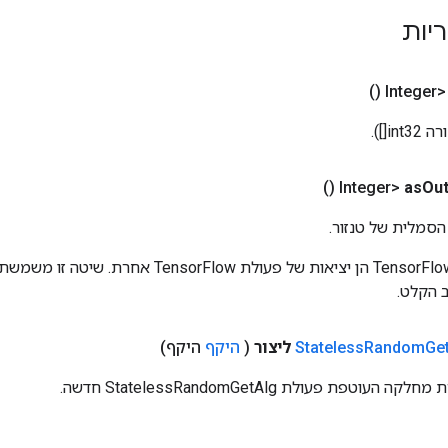
ריות
()
()
as
Out
הסמלית של טנזור.
כניסות לפעולות TensorFlow הן יציאות של פעולת rFlow
 הקלט.
Ge
Random
Stateless
ליצור
(
היקף
היקף)
טפת פעולת StatelessRandomGetAlg חדשה.