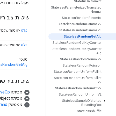
Stateful
Uniform
Int
פעולה זו בוחרת את אלגוריתם RNG מבוסס-נג
Stateless
Parameterized
Truncated
Normal
שיטות ציבוריו
Stateless
Random
Binomial
Stateless
Random
Gamma
V2
פלט
<מספר שלם>
Stateless
Random
Gamma
V3
Stateless
Random
Get
Alg
Stateless
Random
Get
Key
Counter
פלט
<מספר שלם>
Stateless
Random
Get
Key
Counter
Alg
סטטי
Stateless
Random
Normal
V2
essRandomGetAlg
Stateless
Random
Poisson
Stateless
Random
Uniform
Full
Int
Stateless
Random
Uniform
Full
Int
שיטות בירושה
V2
Stateless
Random
Uniform
Int
V2
מכיתה
tiveOp
Stateless
Random
Uniform
V2
מכיתה java.lang.Object
Stateless
Sample
Distorted
מממשק
rand
Bounding
Box
Stateless
Shuffle