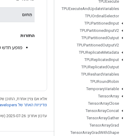
TPUExecute
TPUExecute
And
Update
Variables
תְחוּם
TPUOrdinal
Selector
TPUPartitioned
Input
TPUPartitioned
Input
V2
החזרות
TPUPartitioned
Output
TPUPartitioned
Output
V2
מופע חדש של ssRandomGetAlg
TPUReplicate
Metadata
TPUReplicated
Input
TPUReplicated
Output
TPUReshard
Variables
TPURound
Robin
Temporary
Variable
Tensor
Array
אלא אם צוין אחרת, התוכן של 
Tensor
Array
Close
מדיניות האתר של Google Developers‏
Tensor
Array
Concat
עדכון אחרון: 2025-07-26 (שעון UTC).
Tensor
Array
Gather
Tensor
Array
Grad
Tensor
Array
Grad
With
Shape