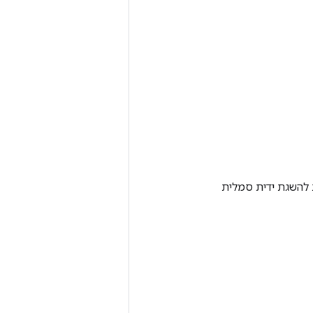
Tenso אחרת. שיטה זו משמשת להשגת ידית סמלית