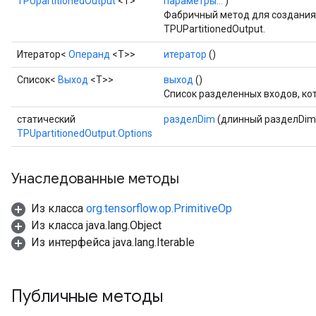
TPUpartitionedOutput
<T>
параметры...
)
Фабричный метод для создания
TPUPartitionedOutput.
Итератор<
Операнд
<T>>
итератор
()
Список<
Выход
<T>>
выход
()
Список разделенных входов, к
статический
разделDim
(длинный разделDim
TPUpartitionedOutput.Options
Унаследованные методы
Из класса
org.tensorflow.op.PrimitiveOp
Из класса java.lang.Object
Из интерфейса java.lang.Iterable
Публичные методы