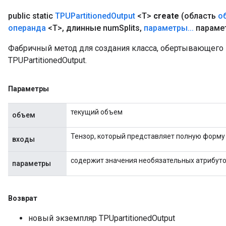
public static
TPUPartitioned
Output
<T>
create
(область
о
операнда
<T>
,
длинные num
Splits
,
параметры
.
.
.
параме
Фабричный метод для создания класса, обертывающег
TPUPartitionedOutput.
Параметры
текущий объем
объем
Тензор, который представляет полную форму
входы
содержит значения необязательных атрибут
параметры
Возврат
новый экземпляр TPUpartitionedOutput