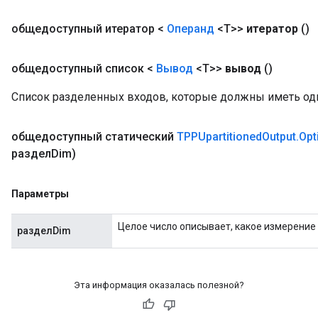
общедоступный итератор <
Операнд
<T>>
итератор
()
общедоступный список <
Вывод
<T>>
вывод
()
Список разделенных входов, которые должны иметь о
общедоступный статический
TPPUpartitioned
Output
.
Opt
разделDim)
Параметры
Целое число описывает, какое измерение
разделDim
Эта информация оказалась полезной?