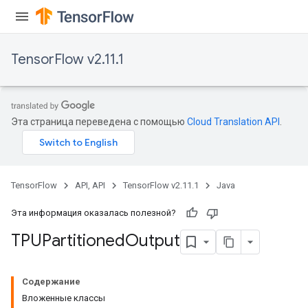
TensorFlow v2.11.1
Эта страница переведена с помощью
Cloud Translation API
.
TensorFlow
API, API
TensorFlow v2.11.1
Java
Эта информация оказалась полезной?
TPUPartitioned
Output
Содержание
Вложенные классы